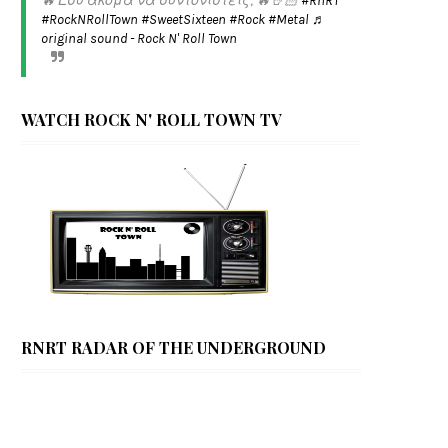
🔥 Εσύ ακόμα να συντονιστείς; 🔥🤘🏻
#RnRT
#RockNRollTown
#SweetSixteen
#Rock
#Metal
♬
original sound - Rock N' Roll Town
WATCH ROCK N' ROLL TOWN TV
RNRT RADAR OF THE UNDERGROUND