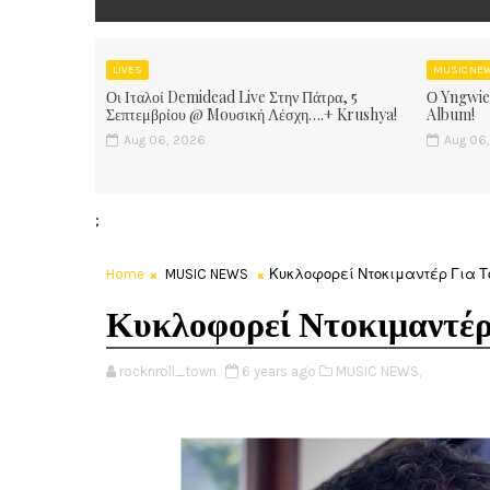
LIVES
MUSIC NE
Οι Ιταλοί Demidead Live Στην Πάτρα, 5
Ο Yngwie
Σεπτεμβρίου @ Moυσική Λέσχη….+ Krushya!
Album!
Aug 06, 2026
Aug 06
;
Home
MUSIC NEWS
Κυκλοφορεί Ντοκιμαντέρ Για Τον
Κυκλοφορεί Ντοκιμαντέρ
rocknroll_town
6 years ago
MUSIC NEWS,