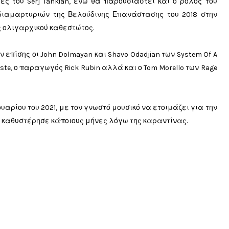
ς του Serj Tankian, ενώ θα παρουσιαστεί και ο ρόλος του
 διαμαρτυριών της Βελούδινης Επανάστασης του 2018 στην
ς ολιγαρχικού καθεστώτος.
επίσης οι John Dolmayan και Shavo Odadjian των System Of A
iste, ο παραγωγός Rick Rubin αλλά και ο Tom Morello των Rage
ουαρίου του 2021, με τον γνωστό μουσικό να ετοιμάζει για την
ίο καθυστέρησε κάποιους μήνες λόγω της καραντίνας.