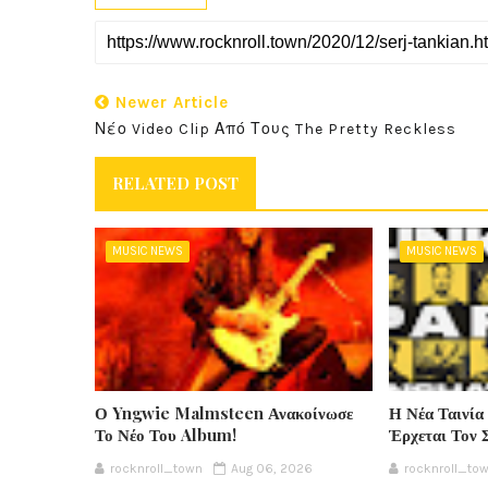
Newer Article
Νέο Video Clip Από Τους The Pretty Reckless
RELATED POST
MUSIC NEWS
MUSIC NEWS
Ο Yngwie Malmsteen Ανακοίνωσε
Η Νέα Ταινία
Το Νέο Του Album!
Έρχεται Τον 
rocknroll_town
Aug 06, 2026
rocknroll_to