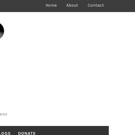
Home
About
Contact
toos
LOGS
DONATE