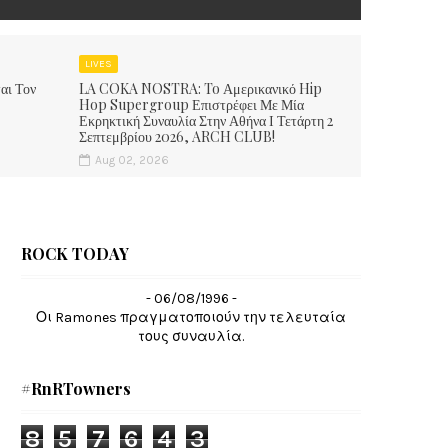
LIVES
αι Τον
LA COKA NOSTRA: To Αμερικανικό Hip
Hop Supergroup Επιστρέφει Με Μία
Εκρηκτική Συναυλία Στην Αθήνα Ι Τετάρτη 2
Σεπτεμβρίου 2026, ARCH CLUB!
Aug 02, 2026
ROCK TODAY
- 06/08/1996 -
Οι Ramones πραγματοποιούν την τελευταία
τους συναυλία.
#RnRTowners
8
5
7
6
4
3