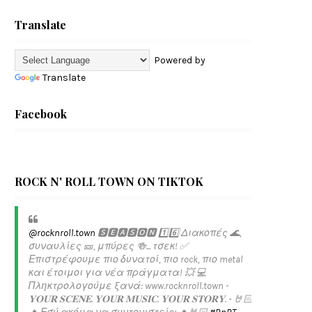
Translate
Powered by
Translate
Facebook
ROCK N' ROLL TOWN ON TIKTOK
@rocknroll.town
🆂🅴🅰🆂🅾🅽 1️⃣6️⃣ Διακοπές 🌊,
συναυλίες 🎫, μπύρες 🍻... τσεκ! ✅️
Επιστρέφουμε πιο δυνατοί, πιο rock, πιο metal
και έτοιμοι για νέα πράγματα! 💥 💻
Πληκτρολογούμε ξανά: www.rocknroll.town -
𝐘𝐎𝐔𝐑 𝐒𝐂𝐄𝐍𝐄. 𝐘𝐎𝐔𝐑 𝐌𝐔𝐒𝐈𝐂. 𝐘𝐎𝐔𝐑 𝐒𝐓𝐎𝐑𝐘. - 🤘🏻