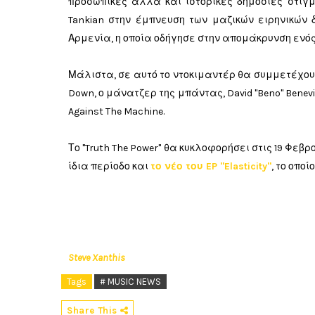
προσωπικές αλλά και ιστορικές δημόσιες στιγμέ
Tankian στην έμπνευση των μαζικών ειρηνικών
Αρμενία, η οποία οδήγησε στην απομάκρυνση ενό
Μάλιστα, σε αυτό το ντοκιμαντέρ θα συμμετέχουν 
Down, ο μάνατζερ της μπάντας, David "Beno" Benev
Against The Machine.
Το "Truth The Power" θα κυκλοφορήσει στις 19 Φεβρ
ίδια περίοδο και
το νέο του EP "Elasticity"
, το οπο
Steve Xanthis
Tags
# MUSIC NEWS
Share This