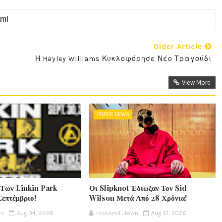
Older Article
Η Hayley Williams Κυκλοφόρησε Νέο Τραγούδι
View More
MUSIC NEWS
 Των Linkin Park
Οι Slipknot Έδιωξαν Τον Sid
Σεπτέμβριο!
Wilson Μετά Από 28 Χρόνια!
wn
Aug 04, 2026
rocknroll_town
Aug 01, 2026