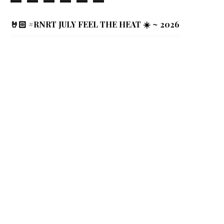
🤘🏻 #RNRT JULY FEEL THE HEAT ☀️ ~ 2026