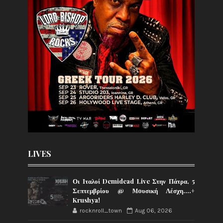
LIVES
Οι Ιταλοί Demidead Live Στην Πάτρα, 5
Σεπτεμβρίου @ Moυσική Λέσχη….+
Krushya!
rocknroll_town
Aug 06, 2026