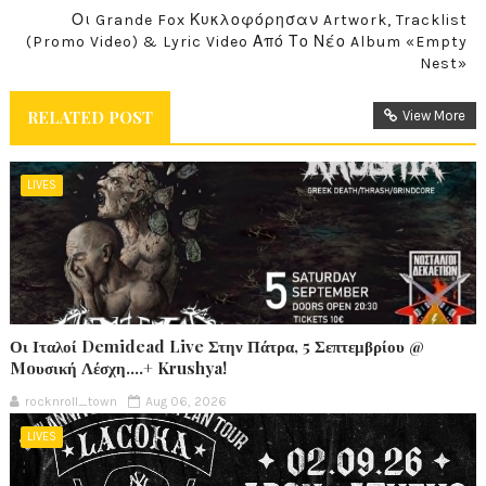
Οι Grande Fox Κυκλοφόρησαν Artwork, Tracklist
(Promo Video) & Lyric Video Από Το Νέο Album «Empty
Nest»
RELATED POST
View More
LIVES
Οι Ιταλοί Demidead Live Στην Πάτρα, 5 Σεπτεμβρίου @
Moυσική Λέσχη….+ Krushya!
rocknroll_town
Aug 06, 2026
LIVES