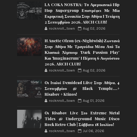
LA COKA NOSTRA: To Αμερικανικό Hip
Hop Supergroup Επιστρέφει Με Μία
Εκρηκτική Συναυλία Στην Αθήνα Ι Τετάρτη
2 Σεπτεμβρίου 2026, ARCH CLUB!
rocknroll_town
Aug 02, 2026
Η Anette Olzon (ex-Nightwish) Ζωντανά
Στην Αθήνα Με Τραγούδια Μέσα Από Τα
Κλασικά Άλμπουμ ‘Dark Passion Play’
Και ‘Imaginaerum’ I Πέμπτη 6 Αυγούστου
2026, ARCH CLUB!
rocknroll_town
Aug 02, 2026
Οι Ιταλοί Demidead Liive Στην Αθήνα, 4
Σεπτεμβρίου @ Black Temple….+
Risabov + Ktinos!
rocknroll_town
Aug 01, 2026
Οι Risabov Live Στο Extreme Metal
Tides @ Underground Music Disco
Rock Retro Club | Σάββατο 18 Ιουλίου!
rocknroll_town
Jul 06, 2026