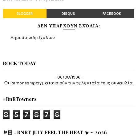
BLOGGER
DISQUS
FACEBOOK
ΔΕΝ ΥΠΆΡΧΟΥΝ ΣΧΌΛΙΑ:
Δημοσίευση σχολίου
ROCK TODAY
- 06/08/1996 -
Οι Ramones πραγματοποιούν την τελευταία τους συναυλία.
#RnRTowners
8
5
7
8
7
6
🤘🏻 #RNRT JULY FEEL THE HEAT ☀️ ~ 2026