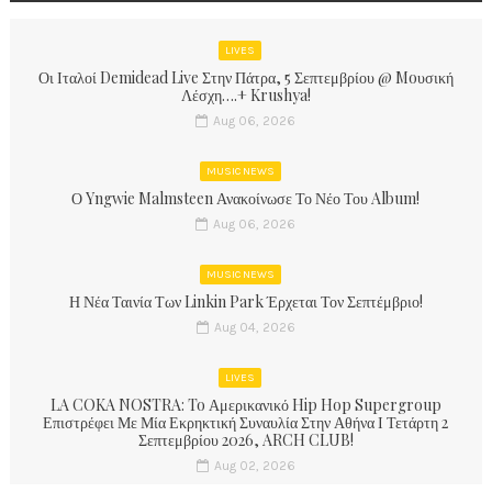
LIVES
Οι Ιταλοί Demidead Live Στην Πάτρα, 5 Σεπτεμβρίου @ Moυσική
Λέσχη….+ Krushya!
Aug 06, 2026
MUSIC NEWS
Ο Yngwie Malmsteen Ανακοίνωσε Το Νέο Του Album!
Aug 06, 2026
MUSIC NEWS
Η Νέα Ταινία Των Linkin Park Έρχεται Τον Σεπτέμβριο!
Aug 04, 2026
LIVES
LA COKA NOSTRA: To Αμερικανικό Hip Hop Supergroup
Επιστρέφει Με Μία Εκρηκτική Συναυλία Στην Αθήνα Ι Τετάρτη 2
Σεπτεμβρίου 2026, ARCH CLUB!
Aug 02, 2026