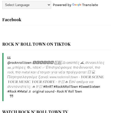
Powered by
Translate
Facebook
ROCK N' ROLL TOWN ON TIKTOK
@rocknroll.town
🆂🅴🅰🆂🅾🅽 1️⃣6️⃣ Διακοπές 🌊, συναυλίες
🎫, μπύρες 🍻... τσεκ! ✅️ Επιστρέφουμε πιο δυνατοί, πιο
rock, πιο metal και έτοιμοι για νέα πράγματα! 💥 💻
Πληκτρολογούμε ξανά: www.rocknroll.town - 𝐘𝐎𝐔𝐑 𝐒𝐂𝐄𝐍𝐄.
𝐘𝐎𝐔𝐑 𝐌𝐔𝐒𝐈𝐂. 𝐘𝐎𝐔𝐑 𝐒𝐓𝐎𝐑𝐘. - 🤘🏻🔥 Εσύ ακόμα να
συντονιστείς; 🔥🤘🏻
#RnRT
#RockNRollTown
#SweetSixteen
#Rock
#Metal
♬ original sound - Rock N' Roll Town
WATCH ROCK N' ROLL TOWN TV