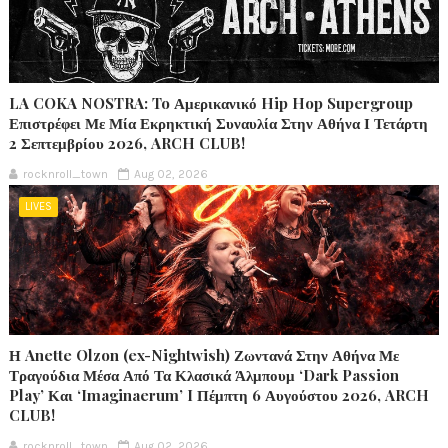
LA COKA NOSTRA: To Αμερικανικό Hip Hop Supergroup
Επιστρέφει Με Μία Εκρηκτική Συναυλία Στην Αθήνα Ι Τετάρτη
2 Σεπτεμβρίου 2026, ARCH CLUB!
rocknroll_town
Aug 02, 2026
LIVES
Η Anette Olzon (ex-Nightwish) Ζωντανά Στην Αθήνα Με
Τραγούδια Μέσα Από Τα Κλασικά Άλμπουμ ‘Dark Passion
Play’ Και ‘Imaginaerum’ I Πέμπτη 6 Αυγούστου 2026, ARCH
CLUB!
rocknroll_town
Aug 02, 2026