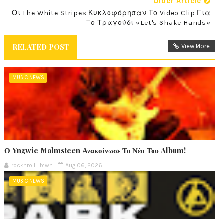
Older Article
Οι The White Stripes Κυκλοφόρησαν Το Video Clip Για
Το Τραγούδι «Let's Shake Hands»
RELATED POST
View More
MUSIC NEWS
Ο Yngwie Malmsteen Ανακοίνωσε Το Νέο Του Album!
rocknroll_town
Aug 06, 2026
MUSIC NEWS