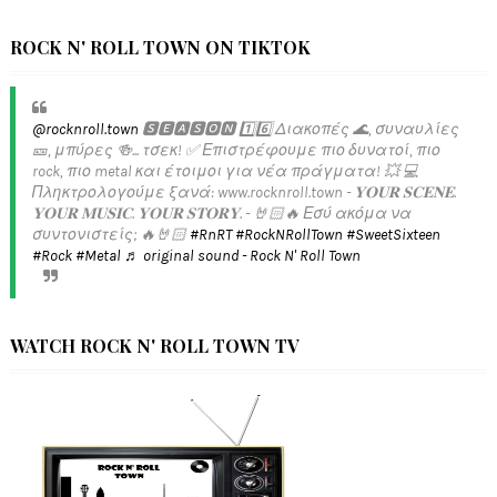
ROCK N' ROLL TOWN ON TIKTOK
@rocknroll.town
🆂🅴🅰🆂🅾🅽 1️⃣6️⃣ Διακοπές 🌊, συναυλίες
🎫, μπύρες 🍻... τσεκ! ✅️ Επιστρέφουμε πιο δυνατοί, πιο
rock, πιο metal και έτοιμοι για νέα πράγματα! 💥 💻
Πληκτρολογούμε ξανά: www.rocknroll.town - 𝐘𝐎𝐔𝐑 𝐒𝐂𝐄𝐍𝐄.
𝐘𝐎𝐔𝐑 𝐌𝐔𝐒𝐈𝐂. 𝐘𝐎𝐔𝐑 𝐒𝐓𝐎𝐑𝐘. - 🤘🏻🔥 Εσύ ακόμα να
συντονιστείς; 🔥🤘🏻
#RnRT
#RockNRollTown
#SweetSixteen
#Rock
#Metal
♬ original sound - Rock N' Roll Town
WATCH ROCK N' ROLL TOWN TV