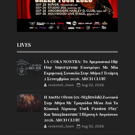
LIVES
LA COKA NOSTRA: To Αμερικανικό Hip
Hop Supergroup Επιστρέφει Με Μία
Εκρηκτική Συναυλία Στην Αθήνα Ι Τετάρτη
2 Σεπτεμβρίου 2026, ARCH CLUB!
rocknroll_town
Aug 02, 2026
Η Anette Olzon (ex-Nightwish) Ζωντανά
Στην Αθήνα Με Τραγούδια Μέσα Από Τα
Κλασικά Άλμπουμ ‘Dark Passion Play’
Και ‘Imaginaerum’ I Πέμπτη 6 Αυγούστου
2026, ARCH CLUB!
rocknroll_town
Aug 02, 2026