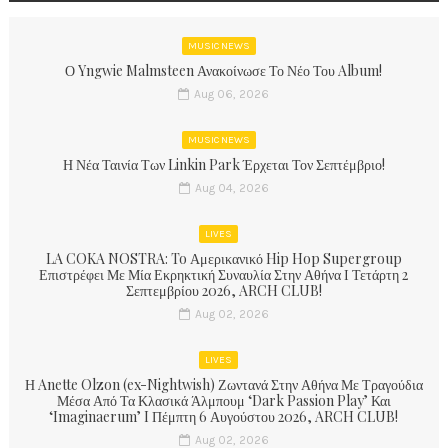
MUSIC NEWS
Ο Yngwie Malmsteen Ανακοίνωσε Το Νέο Του Album!
Aug 06, 2026
MUSIC NEWS
Η Νέα Ταινία Των Linkin Park Έρχεται Τον Σεπτέμβριο!
Aug 04, 2026
LIVES
LA COKA NOSTRA: To Αμερικανικό Hip Hop Supergroup
Επιστρέφει Με Μία Εκρηκτική Συναυλία Στην Αθήνα Ι Τετάρτη 2
Σεπτεμβρίου 2026, ARCH CLUB!
Aug 02, 2026
LIVES
Η Anette Olzon (ex-Nightwish) Ζωντανά Στην Αθήνα Με Τραγούδια
Μέσα Από Τα Κλασικά Άλμπουμ ‘Dark Passion Play’ Και
‘Imaginaerum’ I Πέμπτη 6 Αυγούστου 2026, ARCH CLUB!
Aug 02, 2026