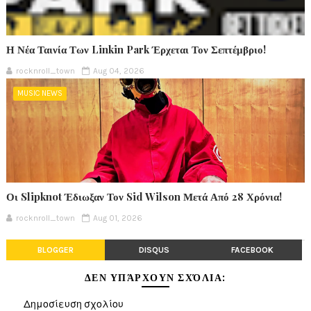
Η Νέα Ταινία Των Linkin Park Έρχεται Τον Σεπτέμβριο!
rocknroll_town
Aug 04, 2026
MUSIC NEWS
Οι Slipknot Έδιωξαν Τον Sid Wilson Μετά Από 28 Χρόνια!
rocknroll_town
Aug 01, 2026
BLOGGER
DISQUS
FACEBOOK
ΔΕΝ ΥΠΆΡΧΟΥΝ ΣΧΌΛΙΑ:
Δημοσίευση σχολίου