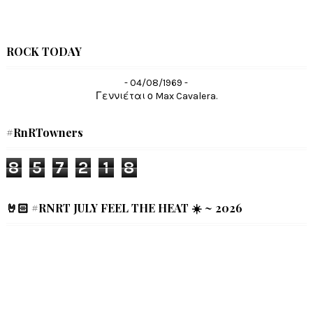
ROCK TODAY
- 04/08/1969 -
Γεννιέται ο Max Cavalera.
#RnRTowners
8
5
7
2
1
8
🤘🏻 #RNRT JULY FEEL THE HEAT ☀️ ~ 2026