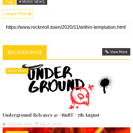
Tags
# MUSIC NEWS
Share This
RELATED POST
View More
MUSIC NEWS
Underground Releases @ #RnRT / 7th August
rocknroll_town
Aug 07, 2026