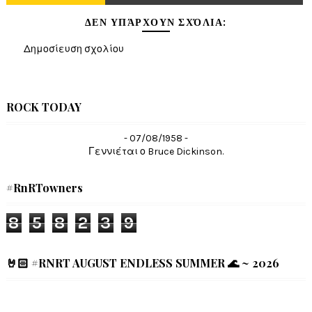
ΔΕΝ ΥΠΆΡΧΟΥΝ ΣΧΌΛΙΑ:
Δημοσίευση σχολίου
ROCK TODAY
- 07/08/1958 -
Γεννιέται ο Bruce Dickinson.
#RnRTowners
8
5
8
2
3
9
🤘🏻 #RNRT AUGUST ENDLESS SUMMER 🌊 ~ 2026