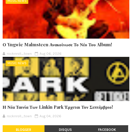
MUSIC NEWS
Ο Yngwie Malmsteen Ανακοίνωσε Το Νέο Του Album!
rocknroll_town
Aug 06, 2026
MUSIC NEWS
Η Νέα Ταινία Των Linkin Park Έρχεται Τον Σεπτέμβριο!
rocknroll_town
Aug 04, 2026
BLOGGER
DISQUS
FACEBOOK