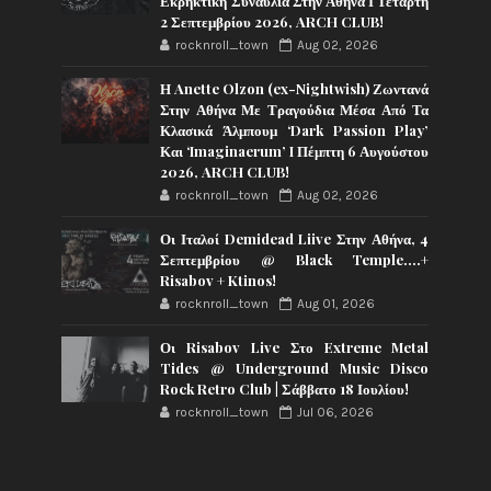
Εκρηκτική Συναυλία Στην Αθήνα Ι Τετάρτη
2 Σεπτεμβρίου 2026, ARCH CLUB!
rocknroll_town
Aug 02, 2026
Η Anette Olzon (ex-Nightwish) Ζωντανά
Στην Αθήνα Με Τραγούδια Μέσα Από Τα
Κλασικά Άλμπουμ ‘Dark Passion Play’
Και ‘Imaginaerum’ I Πέμπτη 6 Αυγούστου
2026, ARCH CLUB!
rocknroll_town
Aug 02, 2026
Οι Ιταλοί Demidead Liive Στην Αθήνα, 4
Σεπτεμβρίου @ Black Temple….+
Risabov + Ktinos!
rocknroll_town
Aug 01, 2026
Οι Risabov Live Στο Extreme Metal
Tides @ Underground Music Disco
Rock Retro Club | Σάββατο 18 Ιουλίου!
rocknroll_town
Jul 06, 2026