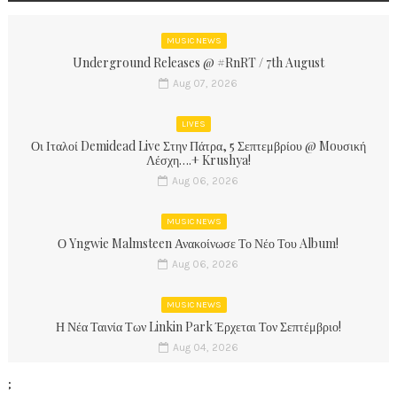
MUSIC NEWS
Underground Releases @ #RnRT / 7th August
Aug 07, 2026
LIVES
Οι Ιταλοί Demidead Live Στην Πάτρα, 5 Σεπτεμβρίου @ Moυσική
Λέσχη….+ Krushya!
Aug 06, 2026
MUSIC NEWS
Ο Yngwie Malmsteen Ανακοίνωσε Το Νέο Του Album!
Aug 06, 2026
MUSIC NEWS
Η Νέα Ταινία Των Linkin Park Έρχεται Τον Σεπτέμβριο!
Aug 04, 2026
;