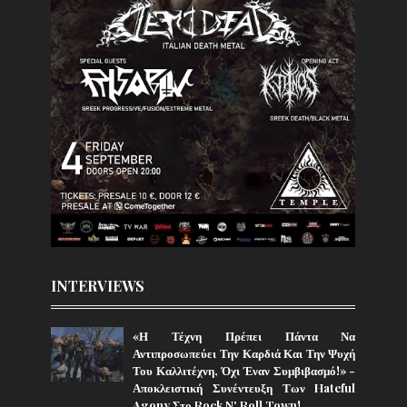
INTERVIEWS
«Η Τέχνη Πρέπει Πάντα Να
Αντιπροσωπεύει Την Καρδιά Και Την Ψυχή
Του Καλλιτέχνη, Όχι Έναν Συμβιβασμό!» -
Αποκλειστική Συνέντευξη Των Hateful
Agony Στο Rock N' Roll Town!