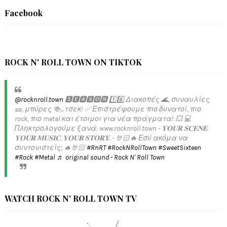
Facebook
ROCK N' ROLL TOWN ON TIKTOK
@rocknroll.town
🆂🅴🅰🆂🅾🅽 1️⃣6️⃣ Διακοπές 🌊, συναυλίες
🎫, μπύρες 🍻... τσεκ! ✅️ Επιστρέφουμε πιο δυνατοί, πιο
rock, πιο metal και έτοιμοι για νέα πράγματα! 💥 💻
Πληκτρολογούμε ξανά: www.rocknroll.town - 𝐘𝐎𝐔𝐑 𝐒𝐂𝐄𝐍𝐄.
𝐘𝐎𝐔𝐑 𝐌𝐔𝐒𝐈𝐂. 𝐘𝐎𝐔𝐑 𝐒𝐓𝐎𝐑𝐘. - 🤘🏻🔥 Εσύ ακόμα να
συντονιστείς; 🔥🤘🏻
#RnRT
#RockNRollTown
#SweetSixteen
#Rock
#Metal
♬ original sound - Rock N' Roll Town
WATCH ROCK N' ROLL TOWN TV