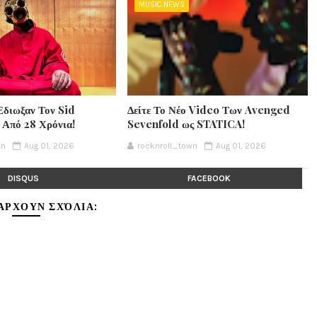
MUSIC NEWS
Έδιωξαν Τον Sid
Δείτε Το Νέο Video Των Avenged
 Από 28 Χρόνια!
Sevenfold ως STATICA!
wn
Aug 01, 2026
rocknroll_town
Aug 01, 2026
DISQUS
FACEBOOK
ΆΡΧΟΥΝ ΣΧΌΛΙΑ: