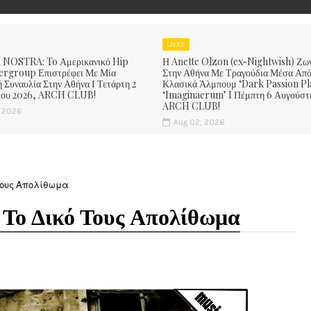
LIVES
NOSTRA: To Αμερικανικό Hip
Η Anette Olzon (ex-Nightwish) Ζω
rgroup Επιστρέφει Με Μία
Στην Αθήνα Με Τραγούδια Μέσα Από
 Συναυλία Στην Αθήνα Ι Τετάρτη 2
Κλασικά Άλμπουμ ‘Dark Passion Pl
ίου 2026, ARCH CLUB!
‘Imaginaerum’ I Πέμπτη 6 Αυγούστ
ARCH CLUB!
, 2026
Aug 02, 2026
ό Τους Απολίθωμα
 Το Δικό Τους Απολίθωμα