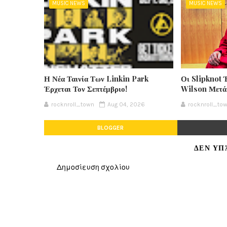
MUSIC NEWS
MUSIC NEWS
Η Νέα Ταινία Των Linkin Park
Οι Slipknot 
Έρχεται Τον Σεπτέμβριο!
Wilson Μετά
rocknroll_town
Aug 04, 2026
rocknroll_to
BLOGGER
ΔΕΝ ΥΠ
Δημοσίευση σχολίου