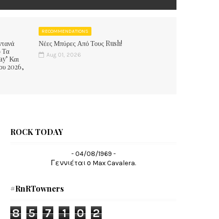
RECOMMENDATIONS
ντανά
Νέες Μπύρες Από Τους Rush!
 Τα
Aug 01, 2026
ay’ Και
ου 2026,
ROCK TODAY
- 04/08/1969 -
Γεννιέται ο Max Cavalera.
#RnRTowners
8
5
7
1
0
2