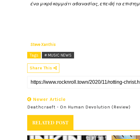
ένα μικρό κομμάτι αθανασίας, επειδή τα επιστη
Steve Xanthis
Tags
# MUSIC NEWS
Share This
Newer Article
Deathcraeft - On Human Devolution (Review)
RELATED POST