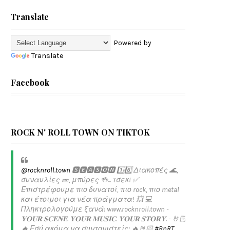
Translate
Powered by
Translate
Facebook
ROCK N' ROLL TOWN ON TIKTOK
@rocknroll.town
🆂🅴🅰🆂🅾🅽 1️⃣6️⃣ Διακοπές 🌊,
συναυλίες 🎫, μπύρες 🍻... τσεκ! ✅️
Επιστρέφουμε πιο δυνατοί, πιο rock, πιο metal
και έτοιμοι για νέα πράγματα! 💥 💻
Πληκτρολογούμε ξανά: www.rocknroll.town -
𝐘𝐎𝐔𝐑 𝐒𝐂𝐄𝐍𝐄. 𝐘𝐎𝐔𝐑 𝐌𝐔𝐒𝐈𝐂. 𝐘𝐎𝐔𝐑 𝐒𝐓𝐎𝐑𝐘. - 🤘🏻
🔥 Εσύ ακόμα να συντονιστείς; 🔥🤘🏻
#RnRT