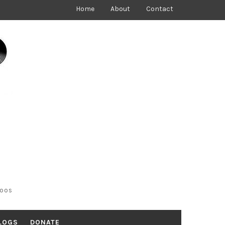
Home
About
Contact
toos
LOGS
DONATE