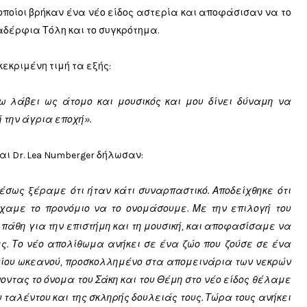
 οποίοι βρήκαν ένα νέο είδος αστερία και αποφάσισαν να το
α αδέρφια Τόλη και το συγκρότημα.
κεκριμένη τιμή τα εξής:
ω λάβει ως άτομο και μουσικός και μου δίνει δύναμη να
 την άγρια εποχή».
και Dr. Lea Numberger δήλωσαν:
σως ξέραμε ότι ήταν κάτι συναρπαστικό. Αποδείχθηκε ότι
είχαμε το προνόμιο να το ονομάσουμε. Με την επιλογή του
πάθη για την επιστήμη και τη μουσική, και αποφασίσαμε να
ς. Το νέο απολίθωμα ανήκει σε ένα ζώο που ζούσε σε ένα
χαίου ωκεανού, προσκολλημένο στα απομεινάρια των νεκρών
Δίνοντας το όνομα του Σάκη και του Θέμη στο νέο είδος θέλαμε
ταλέντου και της σκληρής δουλειάς τους. Τώρα τους ανήκει