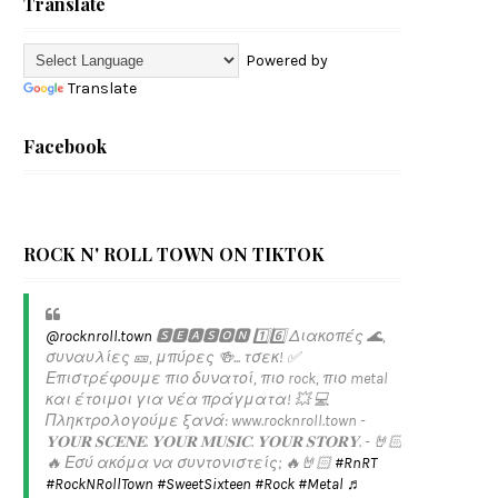
Translate
Powered by
Translate
Facebook
ROCK N' ROLL TOWN ON TIKTOK
@rocknroll.town
🆂🅴🅰🆂🅾🅽 1️⃣6️⃣ Διακοπές 🌊,
συναυλίες 🎫, μπύρες 🍻... τσεκ! ✅️
Επιστρέφουμε πιο δυνατοί, πιο rock, πιο metal
και έτοιμοι για νέα πράγματα! 💥 💻
Πληκτρολογούμε ξανά: www.rocknroll.town -
𝐘𝐎𝐔𝐑 𝐒𝐂𝐄𝐍𝐄. 𝐘𝐎𝐔𝐑 𝐌𝐔𝐒𝐈𝐂. 𝐘𝐎𝐔𝐑 𝐒𝐓𝐎𝐑𝐘. - 🤘🏻
🔥 Εσύ ακόμα να συντονιστείς; 🔥🤘🏻
#RnRT
#RockNRollTown
#SweetSixteen
#Rock
#Metal
♬