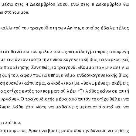
 μέσα στις 4 Δεκεμβρίου 2020, ενώ στις 6 Δεκεμβρίου θα
a στο YouTube.
κολλητού του τραγούδιστη των Αnima, ο οποίος έβαλε τέλος
 αιτία θανάτου του φίλου του ως παράδειγμα προς αποφυγή
 με αυτόν τον τρόπο την ενδοοικογενειακή βία, τα ναρκωτικά,
α παραίτησης. Συνεπώς, το τραγούδι «Κομμάτια» μιλάει για
η ζωή του, αφού πρώτα υπήρξε θύμα ενδοοικογενειακής βίας.
ση ουσιών (κάπνισμα, αλκοόλ) και με «θολωμένες» σκέψεις
ας στίχος εντός του κομματιού λέει «Τι λάθος κάνω σε αυτή
ν γυρνάνε». Ο τραγουδιστής μέσα από αυτόν το στίχο θέλει να
άνεις λάθη, έτσι ώστε να μαθαίνεις μέσα από αυτά και να
αυτό σου.
σότητα φωτός. Αρκεί να βρεις μέσα σου την δύναμη να τη δεις