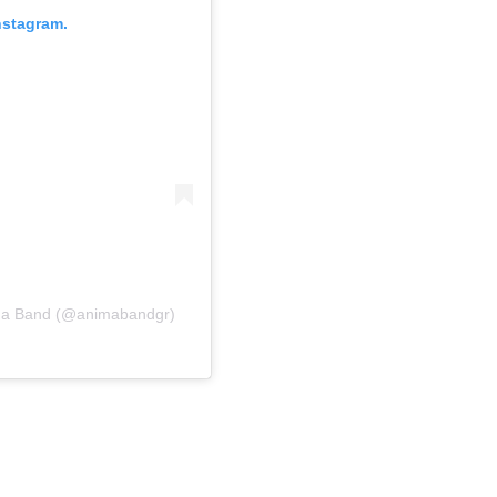
nstagram.
ma Band (@animabandgr)