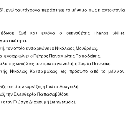
δί, ενώ ταυτόχρονα περάστηκε το μήνυμα πως η αυτοκτονία
δωσε ζωή και εικόνα ο σκηνοθέτης Thanos Skillet,
γματικότητα.
στή, τον οποίο ενσαρκώνει ο Νικόλαος Μουδρέας.
κία, ενσαρκώνει ο Πέτρος Παναγιώτης Παπαδάκης.
όλο της κοπέλας του πρωταγωνιστή, η Σοφία Πιτυκάκη.
τής Νικόλας Κατσαμάκας, ως πρόσωπο από το μέλλον,
ζεται στην κορνίζα, η Γιώτα Δουγαλή.
ιάζ την Ελευθερία Παπασαββίδου.
ι στον Γιώργο Διακουμή (Jam2studio).