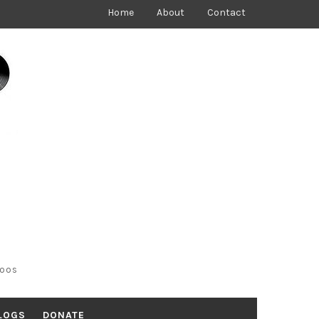
Home
About
Contact
toos
LOGS
DONATE