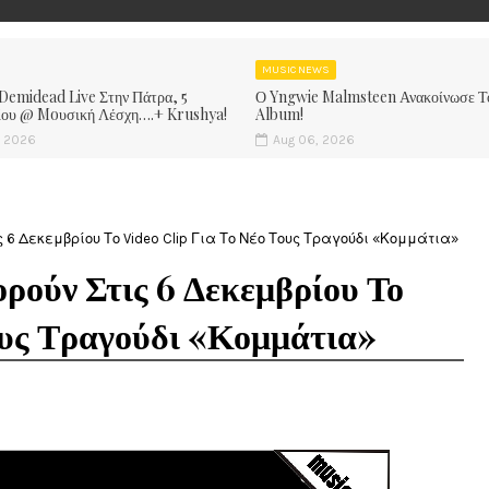
MUSIC NEWS
 Demidead Live Στην Πάτρα, 5
Ο Yngwie Malmsteen Ανακοίνωσε Τ
ίου @ Moυσική Λέσχη….+ Krushya!
Album!
, 2026
Aug 06, 2026
 6 Δεκεμβρίου Το Video Clip Για Το Νέο Τους Τραγούδι «Κομμάτια»
ούν Στις 6 Δεκεμβρίου Το
ους Τραγούδι «Κομμάτια»