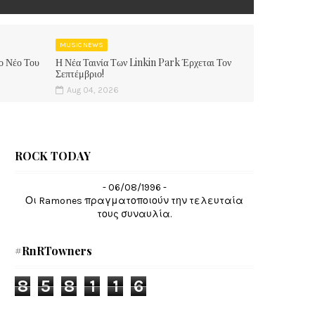
MUSIC NEWS
ο Νέο Του
Η Νέα Ταινία Των Linkin Park Έρχεται Τον
Σεπτέμβριο!
Aug 04, 2026
ROCK TODAY
- 06/08/1996 -
Οι Ramones πραγματοποιούν την τελευταία
τους συναυλία.
#RnRTowners
8
5
8
1
1
6