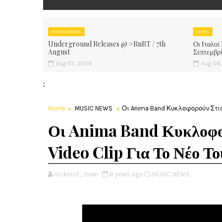
MUSIC NEWS
LIVES
Underground Releases @ #RnRT / 7th
Οι Ιταλοί
August
Σεπτεμβρ
Aug 07, 2026
Aug 06
;
Home
MUSIC NEWS
Οι Anima Band Κυκλοφορούν Στις
Οι Anima Band Κυκλοφορ
Video Clip Για Το Νέο Τ
rocknroll_town
6 years ago
MUSIC NEWS,