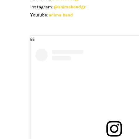
Instagram:
@animabandgr
ΥouTube:
anima band