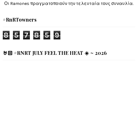
Οι Ramones πραγματοποιούν την τελευταία τους συναυλία.
#RnRTowners
8
5
7
8
5
9
🤘🏻 #RNRT JULY FEEL THE HEAT ☀️ ~ 2026