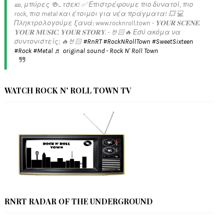
🎫, μπύρες 🍻... τσεκ! ✅️ Επιστρέφουμε πιο δυνατοί, πιο
rock, πιο metal και έτοιμοι για νέα πράγματα! 💥 💻
Πληκτρολογούμε ξανά: www.rocknroll.town - 𝐘𝐎𝐔𝐑 𝐒𝐂𝐄𝐍𝐄.
𝐘𝐎𝐔𝐑 𝐌𝐔𝐒𝐈𝐂. 𝐘𝐎𝐔𝐑 𝐒𝐓𝐎𝐑𝐘. - 🤘🏻🔥 Εσύ ακόμα να
συντονιστείς; 🔥🤘🏻
#RnRT
#RockNRollTown
#SweetSixteen
#Rock
#Metal
♬ original sound - Rock N' Roll Town
WATCH ROCK N' ROLL TOWN TV
RNRT RADAR OF THE UNDERGROUND