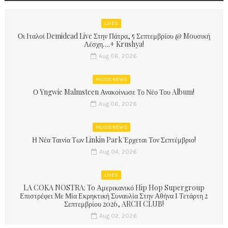
LIVES
Οι Ιταλοί Demidead Live Στην Πάτρα, 5 Σεπτεμβρίου @ Moυσική
Λέσχη….+ Krushya!
Aug 06, 2026
MUSIC NEWS
Ο Yngwie Malmsteen Ανακοίνωσε Το Νέο Του Album!
Aug 06, 2026
MUSIC NEWS
Η Νέα Ταινία Των Linkin Park Έρχεται Τον Σεπτέμβριο!
Aug 04, 2026
LIVES
LA COKA NOSTRA: To Αμερικανικό Hip Hop Supergroup
Επιστρέφει Με Μία Εκρηκτική Συναυλία Στην Αθήνα Ι Τετάρτη 2
Σεπτεμβρίου 2026, ARCH CLUB!
Aug 02, 2026