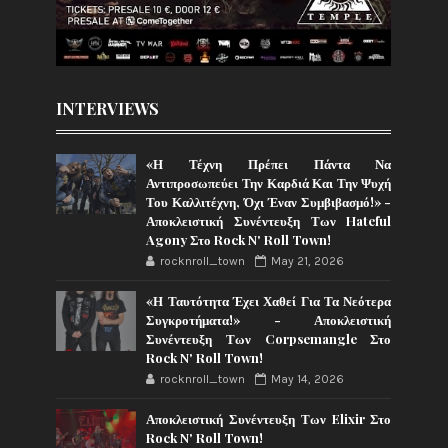
INTERVIEWS
«Η Τέχνη Πρέπει Πάντα Να
Αντιπροσωπεύει Την Καρδιά Και Την Ψυχή
Του Καλλιτέχνη, Όχι Έναν Συμβιβασμό!» -
Αποκλειστική Συνέντευξη Των Hateful
Agony Στο Rock N' Roll Town!
rocknroll_town
May 21, 2026
«Η Ταυτότητα Έχει Χαθεί Για Τα Νεότερα
Συγκροτήματα!» - Αποκλειστική
Συνέντευξη Των Corpsemangle Στο
Rock N' Roll Town!
rocknroll_town
May 14, 2026
Αποκλειστική Συνέντευξη Των Elixir Στο
Rock N' Roll Town!