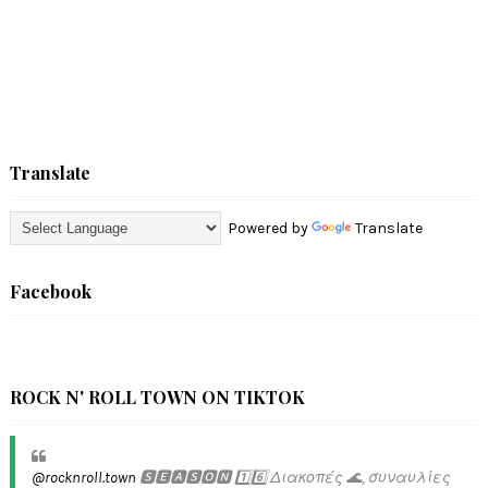
Translate
Powered by
Translate
Facebook
ROCK N' ROLL TOWN ON TIKTOK
@rocknroll.town
🆂🅴🅰🆂🅾🅽 1️⃣6️⃣ Διακοπές 🌊, συναυλίες