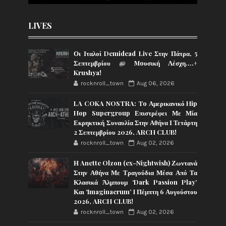
LIVES
Οι Ιταλοί Demidead Live Στην Πάτρα, 5
Σεπτεμβρίου @ Moυσική Λέσχη….+
Krushya!
rocknroll_town
Aug 06, 2026
LA COKA NOSTRA: To Αμερικανικό Hip
Hop Supergroup Επιστρέφει Με Μία
Εκρηκτική Συναυλία Στην Αθήνα Ι Τετάρτη
2 Σεπτεμβρίου 2026, ARCH CLUB!
rocknroll_town
Aug 02, 2026
Η Anette Olzon (ex-Nightwish) Ζωντανά
Στην Αθήνα Με Τραγούδια Μέσα Από Τα
Κλασικά Άλμπουμ ‘Dark Passion Play’
Και ‘Imaginaerum’ I Πέμπτη 6 Αυγούστου
2026, ARCH CLUB!
rocknroll_town
Aug 02, 2026