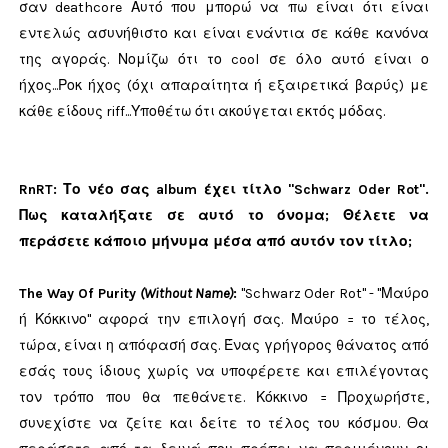
σαν deathcore Αυτό που μπορώ να πω είναι ότι είναι
εντελώς ασυνήθιστο και είναι ενάντια σε κάθε κανόνα
της αγοράς. Νομίζω ότι το cool σε όλο αυτό είναι ο
ήχος...Ροκ ήχος (όχι απαραίτητα ή εξαιρετικά βαρύς) με
κάθε είδους riff...Υποθέτω ότι ακούγεται εκτός μόδας.
RnRT: Το νέο σας album έχει τίτλο "Schwarz Oder Rot".
Πως καταλήξατε σε αυτό το όνομα; Θέλετε να
περάσετε κάποιο μήνυμα μέσα από αυτόν τον τίτλο;
The Way Of Purity
(Without Name)
:
"Schwarz Oder Rot" - "Μαύρο
ή Κόκκινο" αφορά την επιλογή σας. Μαύρο = το τέλος,
τώρα, είναι η απόφασή σας. Ένας γρήγορος θάνατος από
εσάς τους ίδιους χωρίς να υποφέρετε και επιλέγοντας
τον τρόπο που θα πεθάνετε. Κόκκινο = Προχωρήστε,
συνεχίστε να ζείτε και δείτε το τέλος του κόσμου. Θα