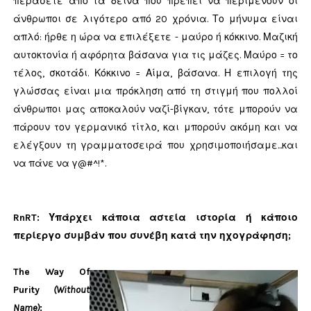
περάσετε από τα δεινά που πρέπει να περιμένουν οι
άνθρωποι σε λιγότερο από 20 χρόνια. Το μήνυμα είναι
απλό: ήρθε η ώρα να επιλέξετε - μαύρο ή κόκκινο. Μαζική
αυτοκτονία ή αφόρητα βάσανα για τις μάζες. Μαύρο = το
τέλος, σκοτάδι. Κόκκινο = Αίμα, βάσανα. Η επιλογή της
γλώσσας είναι μια πρόκληση από τη στιγμή που πολλοί
άνθρωποι μας αποκαλούν ναζί-βίγκαν, τότε μπορούν να
πάρουν τον γερμανικό τίτλο, και μπορούν ακόμη και να
ελέγξουν τη γραμματοσειρά που χρησιμοποιήσαμε...και
να πάνε να γ@#^!*.
RnRT: Υπάρχει κάποια αστεία ιστορία ή κάποιο
περίεργο συμβάν που συνέβη κατά την ηχογράφηση;
The Way Of
Purity
(Without
Name)
: