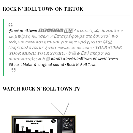
ROCK N' ROLL TOWN ON TIKTOK
@rocknroll.town
🆂🅴🅰🆂🅾🅽 1️⃣6️⃣ Διακοπές 🌊, συναυλίες
🎫, μπύρες 🍻... τσεκ! ✅️ Επιστρέφουμε πιο δυνατοί, πιο
rock, πιο metal και έτοιμοι για νέα πράγματα! 💥 💻
Πληκτρολογούμε ξανά: www.rocknroll.town - 𝐘𝐎𝐔𝐑 𝐒𝐂𝐄𝐍𝐄.
𝐘𝐎𝐔𝐑 𝐌𝐔𝐒𝐈𝐂. 𝐘𝐎𝐔𝐑 𝐒𝐓𝐎𝐑𝐘. - 🤘🏻🔥 Εσύ ακόμα να
συντονιστείς; 🔥🤘🏻
#RnRT
#RockNRollTown
#SweetSixteen
#Rock
#Metal
♬ original sound - Rock N' Roll Town
WATCH ROCK N' ROLL TOWN TV