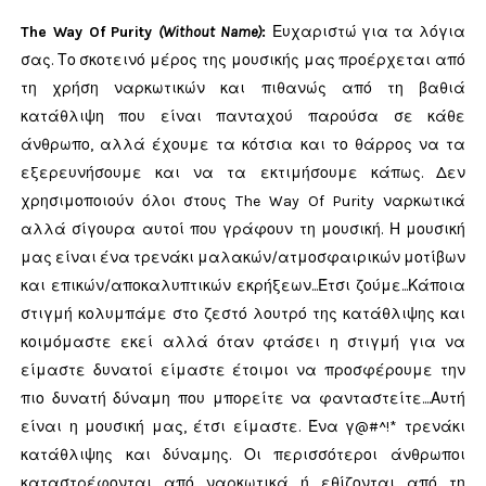
The Way Of Purity
(Without Name)
:
Ευχαριστώ για τα λόγια
σας. Το σκοτεινό μέρος της μουσικής μας προέρχεται από
τη χρήση ναρκωτικών και πιθανώς από τη βαθιά
κατάθλιψη που είναι πανταχού παρούσα σε κάθε
άνθρωπο, αλλά έχουμε τα κότσια και το θάρρος να τα
εξερευνήσουμε και να τα εκτιμήσουμε κάπως. Δεν
χρησιμοποιούν όλοι στους The Way Of Purity ναρκωτικά
αλλά σίγουρα αυτοί που γράφουν τη μουσική. Η μουσική
μας είναι ένα τρενάκι μαλακών/ατμοσφαιρικών μοτίβων
και επικών/αποκαλυπτικών εκρήξεων...Έτσι ζούμε...Κάποια
στιγμή κολυμπάμε στο ζεστό λουτρό της κατάθλιψης και
κοιμόμαστε εκεί αλλά όταν φτάσει η στιγμή για να
είμαστε δυνατοί είμαστε έτοιμοι να προσφέρουμε την
πιο δυνατή δύναμη που μπορείτε να φανταστείτε....Αυτή
είναι η μουσική μας, έτσι είμαστε. Ένα γ@#^!* τρενάκι
κατάθλιψης και δύναμης. Οι περισσότεροι άνθρωποι
καταστρέφονται από ναρκωτικά ή εθίζονται από τη