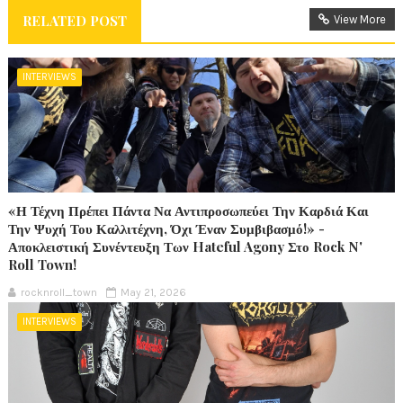
RELATED POST
View More
INTERVIEWS
«Η Τέχνη Πρέπει Πάντα Να Αντιπροσωπεύει Την Καρδιά Και
Την Ψυχή Του Καλλιτέχνη, Όχι Έναν Συμβιβασμό!» -
Αποκλειστική Συνέντευξη Των Hateful Agony Στο Rock N'
Roll Town!
rocknroll_town
May 21, 2026
INTERVIEWS