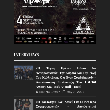
INTERVIEWS
«Η Τέχνη Πρέπει Πάντα Να
Αντιπροσωπεύει Την Καρδιά Και Την Ψυχή
Του Καλλιτέχνη, Όχι Έναν Συμβιβασμό!» -
Αποκλειστική Συνέντευξη Των Hateful
Agony Στο Rock N' Roll Town!
rocknroll_town
May 21, 2026
«Η Ταυτότητα Έχει Χαθεί Για Τα Νεότερα
Συγκροτήματα!» - Αποκλειστική