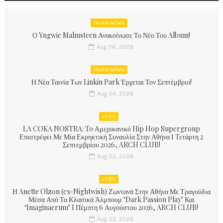
MUSIC NEWS
Ο Yngwie Malmsteen Ανακοίνωσε Το Νέο Του Album!
Aug 06, 2026
MUSIC NEWS
Η Νέα Ταινία Των Linkin Park Έρχεται Τον Σεπτέμβριο!
Aug 04, 2026
LIVES
LA COKA NOSTRA: To Αμερικανικό Hip Hop Supergroup
Επιστρέφει Με Μία Εκρηκτική Συναυλία Στην Αθήνα Ι Τετάρτη 2
Σεπτεμβρίου 2026, ARCH CLUB!
Aug 02, 2026
LIVES
Η Anette Olzon (ex-Nightwish) Ζωντανά Στην Αθήνα Με Τραγούδια
Μέσα Από Τα Κλασικά Άλμπουμ ‘Dark Passion Play’ Και
‘Imaginaerum’ I Πέμπτη 6 Αυγούστου 2026, ARCH CLUB!
Aug 02, 2026