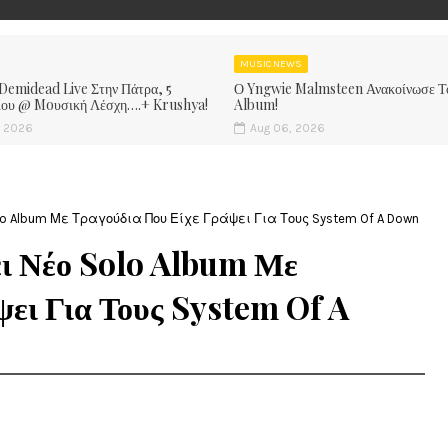
MUSIC NEWS
 Demidead Live Στην Πάτρα, 5
Ο Yngwie Malmsteen Ανακοίνωσε Τ
ίου @ Moυσική Λέσχη….+ Krushya!
Album!
, 2026
Aug 06, 2026
olo Album Με Τραγούδια Που Είχε Γράψει Για Τους System Of A Down
ει Νέο Solo Album Με
ει Για Τους System Of A