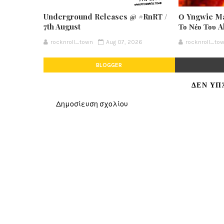
Underground Releases @ #RnRT /
Ο Yngwie Ma
7th August
Το Νέο Του 
rocknroll_town
Aug 07, 2026
rocknroll_to
BLOGGER
ΔΕΝ ΥΠ
Δημοσίευση σχολίου