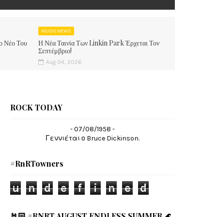
MUSIC NEWS
ο Νέο Του
Η Νέα Ταινία Των Linkin Park Έρχεται Τον
Σεπτέμβριο!
Aug 04, 2026
ROCK TODAY
- 07/08/1958 -
Γεννιέται ο Bruce Dickinson.
#RnRTowners
u
n
d
e
f
i
n
e
d
🤘🏻 #RNRT AUGUST ENDLESS SUMMER 🌊