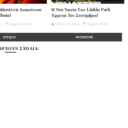
lmsteen Ανακοίνωσε
Η Νέα Ταινία Των Linkin Park
Album!
Έρχεται Τον Σεπτέμβριο!
wn
Aug 06, 2026
rocknroll_town
Aug 04, 2026
DISQUS
FACEBOOK
ΆΡΧΟΥΝ ΣΧΌΛΙΑ: