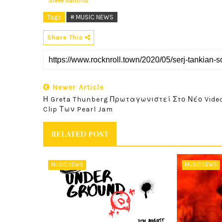
Steve Xanthis
Tags
# MUSIC NEWS
Share This
Newer Article
Η Greta Thunberg Πρωταγωνιστεί Στο Νέο Vide
Clip Των Pearl Jam
RELATED POST
MUSIC NEWS
MUSIC NEWS