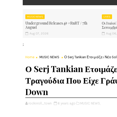
MUSIC NEWS
LIVES
Underground Releases @ #RnRT / 7th
Οι Ιταλοί
August
Σεπτεμβρ
Aug 07, 2026
Aug 06
;
Home
MUSIC NEWS
Ο Serj Tankian Ετοιμάζει Νέο S
Ο Serj Tankian Ετοιμάζ
Τραγούδια Που Είχε Γράψ
Down
rocknroll_town
6 years ago
MUSIC NEWS,