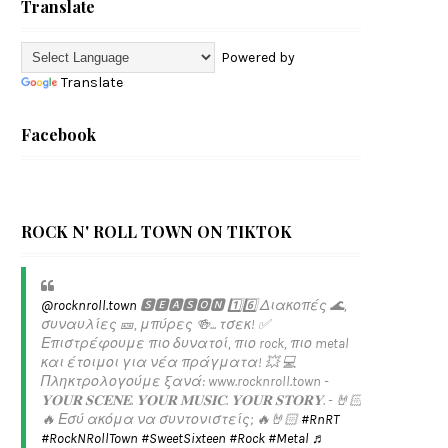
Translate
Powered by
Translate
Facebook
ROCK N' ROLL TOWN ON TIKTOK
@rocknroll.town
🆂🅴🅰🆂🅾🅽 1️⃣6️⃣ Διακοπές 🌊,
συναυλίες 🎫, μπύρες 🍻... τσεκ! ✅️
Επιστρέφουμε πιο δυνατοί, πιο rock, πιο metal
και έτοιμοι για νέα πράγματα! 💥 💻
Πληκτρολογούμε ξανά: www.rocknroll.town -
𝐘𝐎𝐔𝐑 𝐒𝐂𝐄𝐍𝐄. 𝐘𝐎𝐔𝐑 𝐌𝐔𝐒𝐈𝐂. 𝐘𝐎𝐔𝐑 𝐒𝐓𝐎𝐑𝐘. - 🤘🏻
🔥 Εσύ ακόμα να συντονιστείς; 🔥🤘🏻
#RnRT
#RockNRollTown
#SweetSixteen
#Rock
#Metal
♬