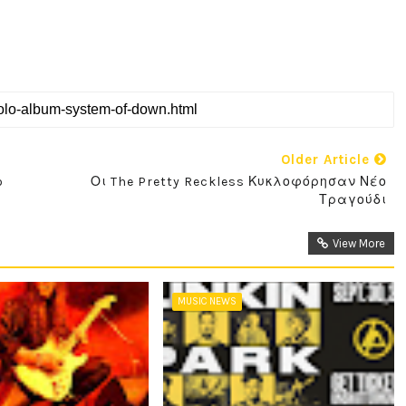
Older Article
o
Οι The Pretty Reckless Κυκλοφόρησαν Νέο
Τραγούδι
View More
MUSIC NEWS