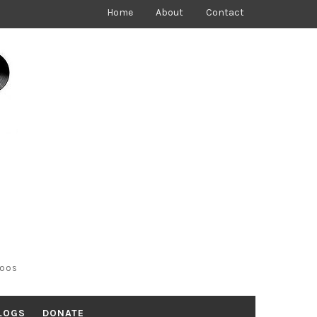
Home
About
Contact
toos
LOGS
DONATE