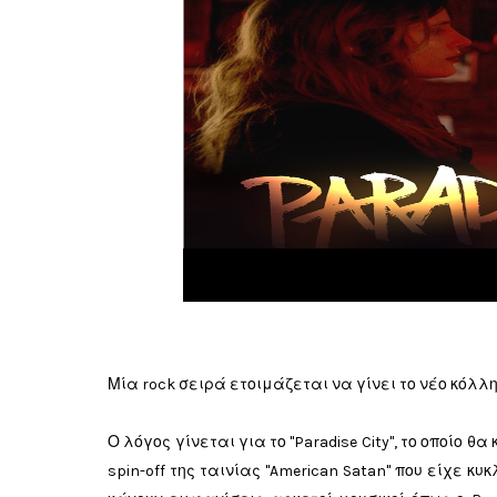
Μία rock σειρά ετοιμάζεται να γίνει το νέο κόλ
Ο λόγος γίνεται για το "Paradise City", το οποίο 
spin-off της ταινίας "American Satan" που είχε 