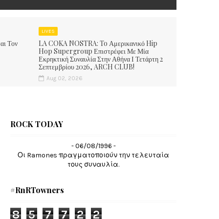
LIVES
αι Τον
LA COKA NOSTRA: To Αμερικανικό Hip
Hop Supergroup Επιστρέφει Με Μία
Εκρηκτική Συναυλία Στην Αθήνα Ι Τετάρτη 2
Σεπτεμβρίου 2026, ARCH CLUB!
Aug 02, 2026
ROCK TODAY
- 06/08/1996 -
Οι Ramones πραγματοποιούν την τελευταία
τους συναυλία.
#RnRTowners
8
5
7
7
2
2