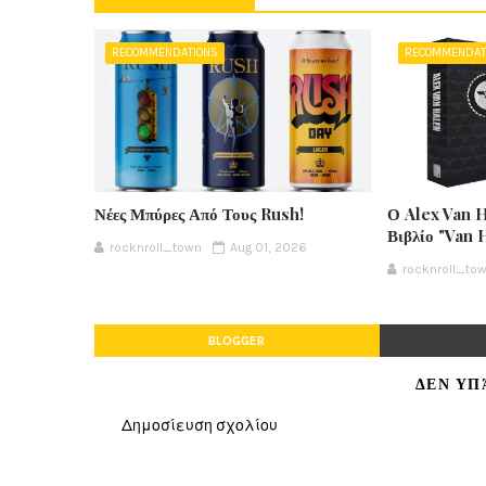
RECOMMENDATIONS
RECOMMENDAT
Νέες Μπύρες Από Τους Rush!
Ο Alex Van 
Βιβλίο "Van 
rocknroll_town
Aug 01, 2026
rocknroll_to
BLOGGER
ΔΕΝ ΥΠ
Δημοσίευση σχολίου