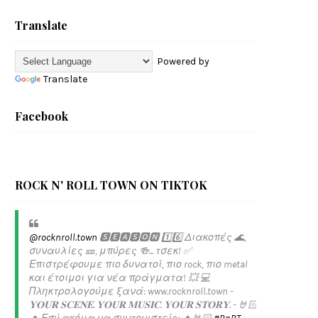
Translate
Powered by
Translate
Facebook
ROCK N' ROLL TOWN ON TIKTOK
@rocknroll.town
🆂🅴🅰🆂🅾🅽 1️⃣6️⃣ Διακοπές 🌊,
συναυλίες 🎫, μπύρες 🍻... τσεκ! ✅️
Επιστρέφουμε πιο δυνατοί, πιο rock, πιο metal
και έτοιμοι για νέα πράγματα! 💥 💻
Πληκτρολογούμε ξανά: www.rocknroll.town -
𝐘𝐎𝐔𝐑 𝐒𝐂𝐄𝐍𝐄. 𝐘𝐎𝐔𝐑 𝐌𝐔𝐒𝐈𝐂. 𝐘𝐎𝐔𝐑 𝐒𝐓𝐎𝐑𝐘. - 🤘🏻