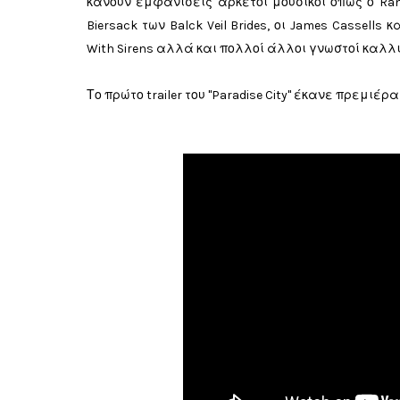
κάνουν εμφανίσεις αρκετοί μουσικοί όπως ο Randy
Biersack των Balck Veil Brides, οι James Cassells κ
With Sirens αλλά και πολλοί άλλοι γνωστοί καλλιτ
Το πρώτο trailer του "Paradise City" έκανε πρεμιέ