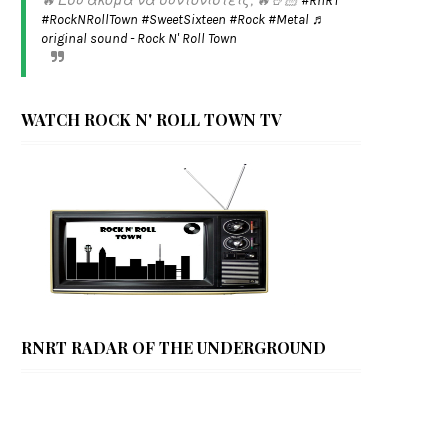
🔥 Εσύ ακόμα να συντονιστείς; 🔥🤘🏻
#RnRT
#RockNRollTown
#SweetSixteen
#Rock
#Metal
♬
original sound - Rock N' Roll Town
WATCH ROCK N' ROLL TOWN TV
RNRT RADAR OF THE UNDERGROUND