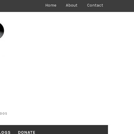
Home
About
Contact
toos
LOGS
DONATE