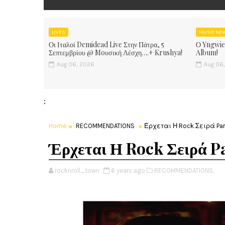
LIVES
MUSIC NE
Οι Ιταλοί Demidead Live Στην Πάτρα, 5
Ο Yngwie
Σεπτεμβρίου @ Moυσική Λέσχη….+ Krushya!
Album!
Aug 06, 2026
Aug 06
;
Home
RECOMMENDATIONS
Έρχεται Η Rock Σειρά Par
Έρχεται Η Rock Σειρά P
rocknroll_town
6 years ago
RECOMMENDATIONS,