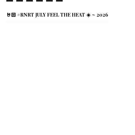
🤘🏻 #RNRT JULY FEEL THE HEAT ☀️ ~ 2026