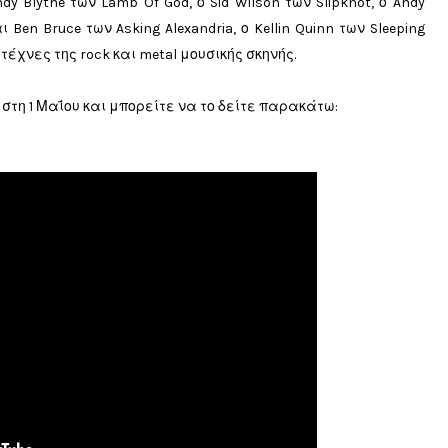
 Blythe των Lamb Of God, ο Sid Wilson των Slipknot, ο Andy
αι Ben Bruce των Asking Alexandria, ο Kellin Quinn των Sleeping
έχνες της rock και metal μουσικής σκηνής.
ρα στη 1 Μαΐου και μπορείτε να το δείτε παρακάτω: