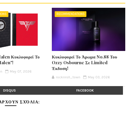
IONS
RECOMMENDATIONS
Halen Κυκλοφορεί Το
Κυκλοφορεί Το Άρωμα No.88 Του
Halen"!
Ozzy Osbourne Σε Limited
Έκδοση!
wn
May 07, 2026
rocknroll_town
May 03, 2026
DISQUS
FACEBOOK
ΆΡΧΟΥΝ ΣΧΌΛΙΑ: