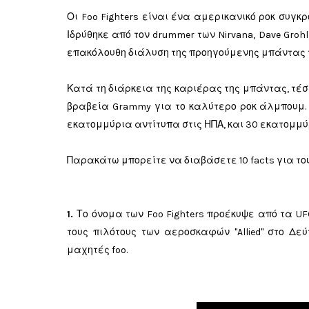
Οι Foo Fighters είναι ένα αμερικανικό ροκ συγκρ
Ιδρύθηκε από τον drummer των Nirvana, Dave Groh
επακόλουθη διάλυση της προηγούμενης μπάντας 
Κατά τη διάρκεια της καριέρας της μπάντας, τέ
βραβεία Grammy για το καλύτερο ροκ άλμπουμ. 
εκατομμύρια αντίτυπα στις ΗΠΑ, και 30 εκατομμύρ
Παρακάτω μπορείτε να διαβάσετε 10 facts για τους
1.
Το όνομα των Foo Fighters προέκυψε από τα 
τους πιλότους των αεροσκαφών "Allied" στο Δ
μαχητές foo.