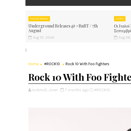
MUSIC NEWS
LIVES
Underground Releases @ #RnRT / 7th
Οι Ιταλοί
August
Σεπτεμβρ
Aug 07, 2026
Aug 06
;
Home
#ROCK10
Rock 10 With Foo Fighters
Rock 10 With Foo Fight
rocknroll_town
7 months ago
#ROCK10,