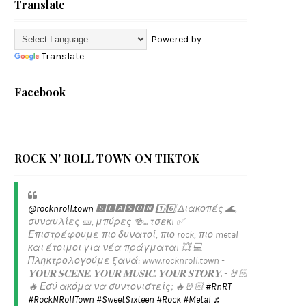
Translate
Powered by
Translate
Facebook
ROCK N' ROLL TOWN ON TIKTOK
@rocknroll.town
🆂🅴🅰🆂🅾🅽 1️⃣6️⃣ Διακοπές 🌊,
συναυλίες 🎫, μπύρες 🍻... τσεκ! ✅️
Επιστρέφουμε πιο δυνατοί, πιο rock, πιο metal
και έτοιμοι για νέα πράγματα! 💥 💻
Πληκτρολογούμε ξανά: www.rocknroll.town -
𝐘𝐎𝐔𝐑 𝐒𝐂𝐄𝐍𝐄. 𝐘𝐎𝐔𝐑 𝐌𝐔𝐒𝐈𝐂. 𝐘𝐎𝐔𝐑 𝐒𝐓𝐎𝐑𝐘. - 🤘🏻
🔥 Εσύ ακόμα να συντονιστείς; 🔥🤘🏻
#RnRT
#RockNRollTown
#SweetSixteen
#Rock
#Metal
♬