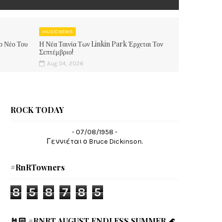
MUSIC NEWS
ο Νέο Του
Η Νέα Ταινία Των Linkin Park Έρχεται Τον
Σεπτέμβριο!
Aug 04, 2026
ROCK TODAY
- 07/08/1958 -
Γεννιέται ο Bruce Dickinson.
#RnRTowners
8
5
8
7
8
5
🤘🏻 #RNRT AUGUST ENDLESS SUMMER 🌊