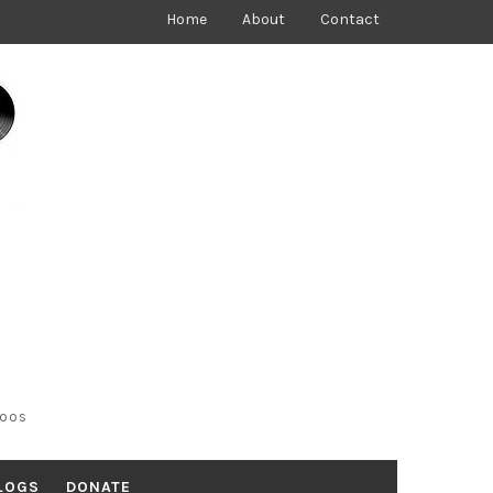
Home
About
Contact
toos
LOGS
DONATE