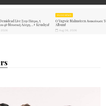
MUSIC NEWS
 Demidead Live Στην Πάτρα, 5
Ο Yngwie Malmsteen Ανακοίνωσε Τ
ίου @ Moυσική Λέσχη….+ Krushya!
Album!
, 2026
Aug 06, 2026
ers