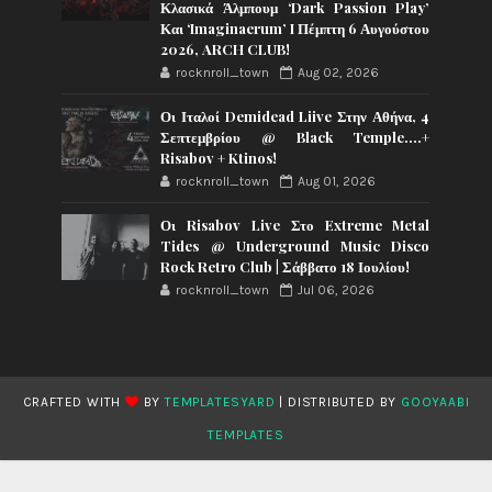
Κλασικά Άλμπουμ ‘Dark Passion Play’
Και ‘Imaginaerum’ I Πέμπτη 6 Αυγούστου
2026, ARCH CLUB!
rocknroll_town
Aug 02, 2026
Οι Ιταλοί Demidead Liive Στην Αθήνα, 4
Σεπτεμβρίου @ Black Temple….+
Risabov + Ktinos!
rocknroll_town
Aug 01, 2026
Οι Risabov Live Στο Extreme Metal
Tides @ Underground Music Disco
Rock Retro Club | Σάββατο 18 Ιουλίου!
rocknroll_town
Jul 06, 2026
CRAFTED WITH
BY
TEMPLATESYARD
| DISTRIBUTED BY
GOOYAABI
TEMPLATES