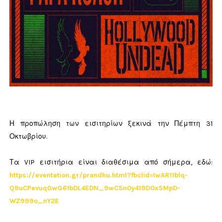
Η προπώληση των εισιτηρίων ξεκινά την Πέμπτη 31
Οκτωβρίου.
Τα VIP εισιτήρια είναι διαθέσιμα από σήμερα, εδώ:
https://eventation.gr/prandhu.html?fbclid=IwAR11blq-
Q9uCPevuqGwG61bDL4EDN_9wCSn0y419D0xSMpD-
WZ999o_nY2E