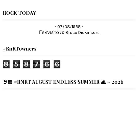
ROCK TODAY
- 07/08/1958 -
Γεννιέται ο Bruce Dickinson.
#RnRTowners
8
5
8
7
6
6
🤘🏻 #RNRT AUGUST ENDLESS SUMMER 🌊 ~ 2026