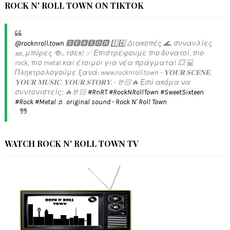
ROCK N' ROLL TOWN ON TIKTOK
@rocknroll.town
🆂🅴🅰🆂🅾🅽 1️⃣6️⃣ Διακοπές 🌊, συναυλίες
🎫, μπύρες 🍻... τσεκ! ✅️ Επιστρέφουμε πιο δυνατοί, πιο
rock, πιο metal και έτοιμοι για νέα πράγματα! 💥 💻
Πληκτρολογούμε ξανά: www.rocknroll.town - 𝐘𝐎𝐔𝐑 𝐒𝐂𝐄𝐍𝐄.
𝐘𝐎𝐔𝐑 𝐌𝐔𝐒𝐈𝐂. 𝐘𝐎𝐔𝐑 𝐒𝐓𝐎𝐑𝐘. - 🤘🏻🔥 Εσύ ακόμα να
συντονιστείς; 🔥🤘🏻
#RnRT
#RockNRollTown
#SweetSixteen
#Rock
#Metal
♬ original sound - Rock N' Roll Town
WATCH ROCK N' ROLL TOWN TV