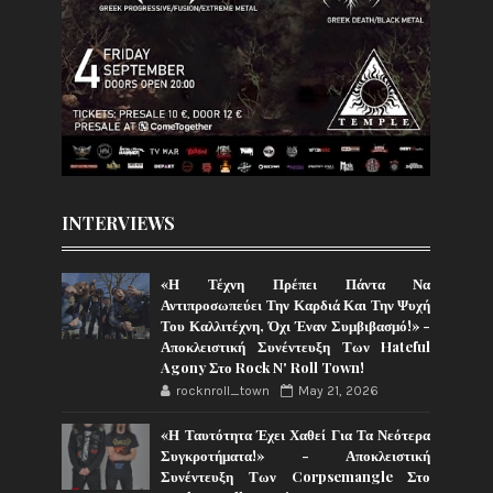
INTERVIEWS
«Η Τέχνη Πρέπει Πάντα Να
Αντιπροσωπεύει Την Καρδιά Και Την Ψυχή
Του Καλλιτέχνη, Όχι Έναν Συμβιβασμό!» -
Αποκλειστική Συνέντευξη Των Hateful
Agony Στο Rock N' Roll Town!
rocknroll_town
May 21, 2026
«Η Ταυτότητα Έχει Χαθεί Για Τα Νεότερα
Συγκροτήματα!» - Αποκλειστική
Συνέντευξη Των Corpsemangle Στο