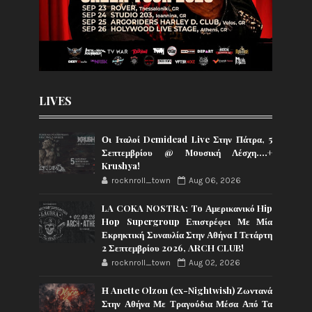
LIVES
Οι Ιταλοί Demidead Live Στην Πάτρα, 5
Σεπτεμβρίου @ Moυσική Λέσχη….+
Krushya!
rocknroll_town
Aug 06, 2026
LA COKA NOSTRA: To Αμερικανικό Hip
Hop Supergroup Επιστρέφει Με Μία
Εκρηκτική Συναυλία Στην Αθήνα Ι Τετάρτη
2 Σεπτεμβρίου 2026, ARCH CLUB!
rocknroll_town
Aug 02, 2026
Η Anette Olzon (ex-Nightwish) Ζωντανά
Στην Αθήνα Με Τραγούδια Μέσα Από Τα