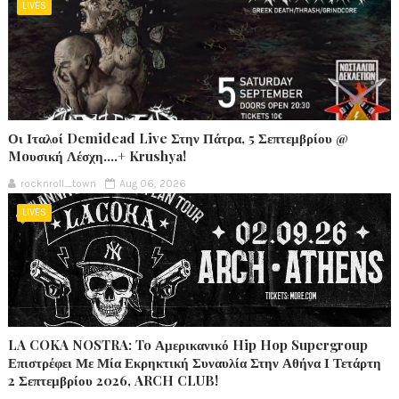
LIVES
Οι Ιταλοί Demidead Live Στην Πάτρα, 5 Σεπτεμβρίου @
Moυσική Λέσχη….+ Krushya!
rocknroll_town
Aug 06, 2026
LIVES
LA COKA NOSTRA: To Αμερικανικό Hip Hop Supergroup
Επιστρέφει Με Μία Εκρηκτική Συναυλία Στην Αθήνα Ι Τετάρτη
2 Σεπτεμβρίου 2026, ARCH CLUB!