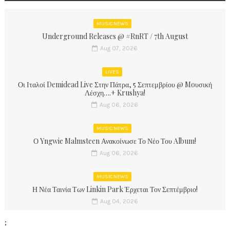
MUSIC NEWS
Underground Releases @ #RnRT / 7th August
Aug 07, 2026
LIVES
Οι Ιταλοί Demidead Live Στην Πάτρα, 5 Σεπτεμβρίου @ Moυσική
Λέσχη….+ Krushya!
Aug 06, 2026
MUSIC NEWS
Ο Yngwie Malmsteen Ανακοίνωσε Το Νέο Του Album!
Aug 06, 2026
MUSIC NEWS
Η Νέα Ταινία Των Linkin Park Έρχεται Τον Σεπτέμβριο!
Aug 04, 2026
;