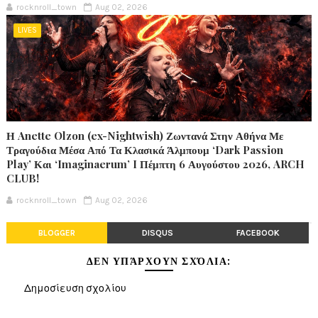
rocknroll_town
Aug 02, 2026
LIVES
Η Anette Olzon (ex-Nightwish) Ζωντανά Στην Αθήνα Με
Τραγούδια Μέσα Από Τα Κλασικά Άλμπουμ ‘Dark Passion
Play’ Και ‘Imaginaerum’ I Πέμπτη 6 Αυγούστου 2026, ARCH
CLUB!
rocknroll_town
Aug 02, 2026
BLOGGER
DISQUS
FACEBOOK
ΔΕΝ ΥΠΆΡΧΟΥΝ ΣΧΌΛΙΑ:
Δημοσίευση σχολίου