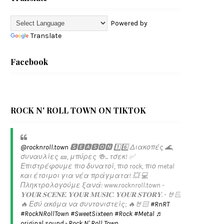
Powered by
Translate
Facebook
ROCK N' ROLL TOWN ON TIKTOK
@rocknroll.town
🆂🅴🅰🆂🅾🅽 1️⃣6️⃣ Διακοπές 🌊,
συναυλίες 🎫, μπύρες 🍻... τσεκ! ✅️
Επιστρέφουμε πιο δυνατοί, πιο rock, πιο metal
και έτοιμοι για νέα πράγματα! 💥 💻
Πληκτρολογούμε ξανά: www.rocknroll.town -
𝐘𝐎𝐔𝐑 𝐒𝐂𝐄𝐍𝐄. 𝐘𝐎𝐔𝐑 𝐌𝐔𝐒𝐈𝐂. 𝐘𝐎𝐔𝐑 𝐒𝐓𝐎𝐑𝐘. - 🤘🏻
🔥 Εσύ ακόμα να συντονιστείς; 🔥🤘🏻
#RnRT
#RockNRollTown
#SweetSixteen
#Rock
#Metal
♬
original sound - Rock N' Roll Town