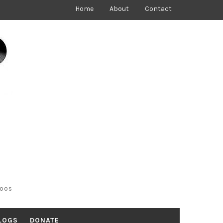
Home
About
Contact
toos
LOGS
DONATE