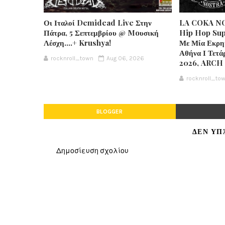
Οι Ιταλοί Demidead Live Στην
LA COKA NO
Πάτρα, 5 Σεπτεμβρίου @ Moυσική
Hip Hop Sup
Λέσχη….+ Krushya!
Με Μία Εκρη
Αθήνα Ι Τετά
rocknroll_town
Aug 06, 2026
2026, ARCH
rocknroll_to
BLOGGER
ΔΕΝ ΥΠ
Δημοσίευση σχολίου