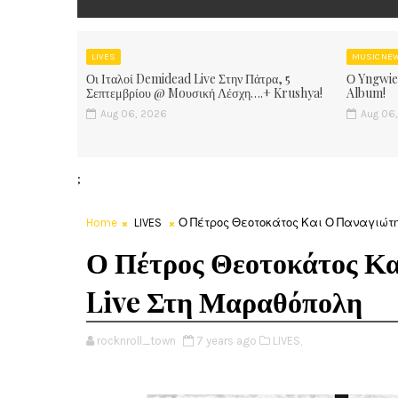
LIVES
MUSIC NE
Οι Ιταλοί Demidead Live Στην Πάτρα, 5
Ο Yngwie
Σεπτεμβρίου @ Moυσική Λέσχη….+ Krushya!
Album!
Aug 06, 2026
Aug 06
;
Home
LIVES
Ο Πέτρος Θεοτοκάτος Και Ο Παναγιώτ
Ο Πέτρος Θεοτοκάτος Κ
Live Στη Μαραθόπολη
rocknroll_town
7 years ago
LIVES,