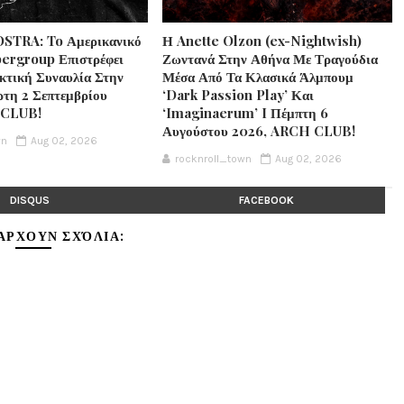
STRA: To Αμερικανικό
Η Anette Olzon (ex-Nightwish)
ergroup Επιστρέφει
Ζωντανά Στην Αθήνα Με Τραγούδια
κτική Συναυλία Στην
Μέσα Από Τα Κλασικά Άλμπουμ
ρτη 2 Σεπτεμβρίου
‘Dark Passion Play’ Και
 CLUB!
‘Imaginaerum’ I Πέμπτη 6
Αυγούστου 2026, ARCH CLUB!
wn
Aug 02, 2026
rocknroll_town
Aug 02, 2026
DISQUS
FACEBOOK
ΆΡΧΟΥΝ ΣΧΌΛΙΑ: