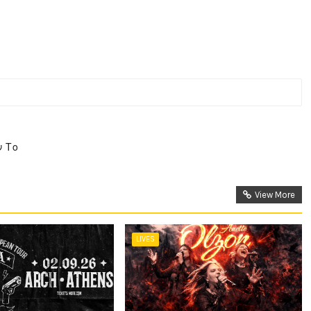
ν Το
View More
LIVES