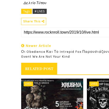
Δελτίο Τύπου
Tags
# LIVES
Share This
Newer Article
Οι Obedience Και Το Intrepid Fox Παρουσιάζου
Event We Are Not Your Kind
RELATED POST
LIVES
LIVES