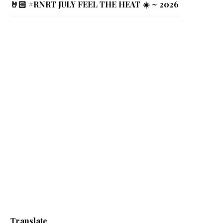
🤘🏻 #RNRT JULY FEEL THE HEAT ☀️ ~ 2026
Translate