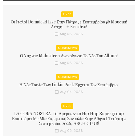
LIVES
Οι Ιταλοί Demidead Live Στην Πάτρα, 5 Σεπτεμβρίου @ Moυσική
Λέσχη….+ Krushya!
Aug 06, 2026
MUSIC NEWS
Ο Yngwie Malmsteen Ανακοίνωσε Το Νέο Του Album!
Aug 06, 2026
MUSIC NEWS
Η Νέα Ταινία Των Linkin Park Έρχεται Τον Σεπτέμβριο!
Aug 04, 2026
LIVES
LA COKA NOSTRA: To Αμερικανικό Hip Hop Supergroup
Επιστρέφει Με Μία Εκρηκτική Συναυλία Στην Αθήνα Ι Τετάρτη 2
Σεπτεμβρίου 2026, ARCH CLUB!
Aug 02, 2026