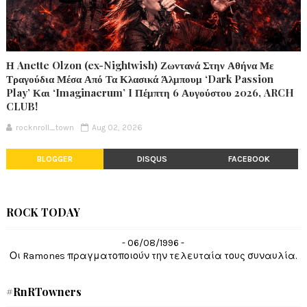
Η Anette Olzon (ex-Nightwish) Ζωντανά Στην Αθήνα Με
Τραγούδια Μέσα Από Τα Κλασικά Άλμπουμ ‘Dark Passion
Play’ Και ‘Imaginaerum’ I Πέμπτη 6 Αυγούστου 2026, ARCH
CLUB!
rocknroll_town
Aug 02, 2026
BLOGGER
DISQUS
FACEBOOK
ROCK TODAY
- 06/08/1996 -
Οι Ramones πραγματοποιούν την τελευταία τους συναυλία.
#RnRTowners