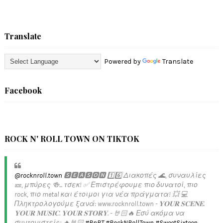
Translate
Powered by
Translate
Facebook
ROCK N' ROLL TOWN ON TIKTOK
@rocknroll.town
🆂🅴🅰🆂🅾🅽 1️⃣6️⃣ Διακοπές 🌊, συναυλίες
🎫, μπύρες 🍻... τσεκ! ✅️ Επιστρέφουμε πιο δυνατοί, πιο
rock, πιο metal και έτοιμοι για νέα πράγματα! 💥 💻
Πληκτρολογούμε ξανά: www.rocknroll.town - 𝐘𝐎𝐔𝐑 𝐒𝐂𝐄𝐍𝐄.
𝐘𝐎𝐔𝐑 𝐌𝐔𝐒𝐈𝐂. 𝐘𝐎𝐔𝐑 𝐒𝐓𝐎𝐑𝐘. - 🤘🏻🔥 Εσύ ακόμα να
συντονιστείς; 🔥🤘🏻
#RnRT
#RockNRollTown
#SweetSixteen