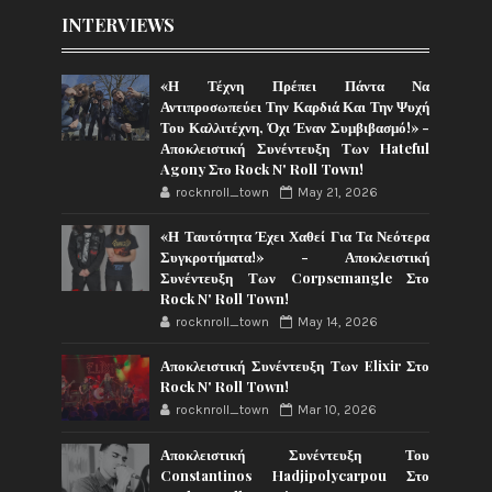
INTERVIEWS
«Η Τέχνη Πρέπει Πάντα Να
Αντιπροσωπεύει Την Καρδιά Και Την Ψυχή
Του Καλλιτέχνη, Όχι Έναν Συμβιβασμό!» -
Αποκλειστική Συνέντευξη Των Hateful
Agony Στο Rock N' Roll Town!
rocknroll_town
May 21, 2026
«Η Ταυτότητα Έχει Χαθεί Για Τα Νεότερα
Συγκροτήματα!» - Αποκλειστική
Συνέντευξη Των Corpsemangle Στο
Rock N' Roll Town!
rocknroll_town
May 14, 2026
Αποκλειστική Συνέντευξη Των Elixir Στο
Rock N' Roll Town!
rocknroll_town
Mar 10, 2026
Αποκλειστική Συνέντευξη Του
Constantinos Hadjipolycarpou Στο