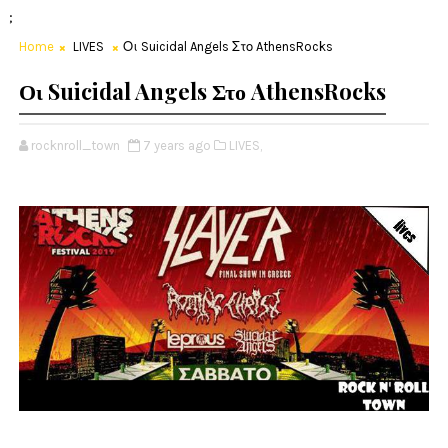
;
Home
LIVES
Οι Suicidal Angels Στο AthensRocks
Οι Suicidal Angels Στο AthensRocks
rocknroll_town
7 years ago
LIVES,