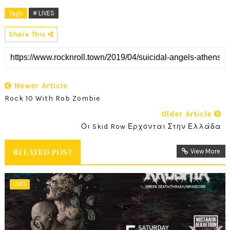
Tags
# LIVES
Share This
Newer Article
Rock 10 With Rob Zombie
Older Article
Οι Skid Row Έρχονται Στην Ελλάδα
RELATED POST
View More
LIVES