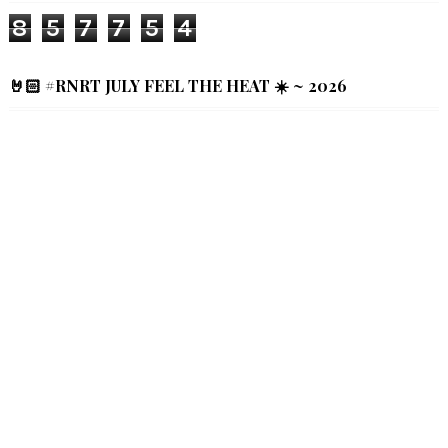
8
5
7
7
5
4
🤘🏻 #RNRT JULY FEEL THE HEAT ☀️ ~ 2026