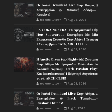
Οι Ιταλοί Demidead Live Στην Πάτρα, 5
Σεπτεμβρίου @ Moυσική Λέσχη….+
Krushya!
rocknroll_town
Aug 06, 2026
LA COKA NOSTRA: To Αμερικανικό Hip
Hop Supergroup Επιστρέφει Με Μία
Εκρηκτική Συναυλία Στην Αθήνα Ι Τετάρτη
2 Σεπτεμβρίου 2026, ARCH CLUB!
rocknroll_town
Aug 02, 2026
Η Anette Olzon (ex-Nightwish) Ζωντανά
Στην Αθήνα Με Τραγούδια Μέσα Από Τα
Κλασικά Άλμπουμ ‘Dark Passion Play’
Και ‘Imaginaerum’ I Πέμπτη 6 Αυγούστου
2026, ARCH CLUB!
rocknroll_town
Aug 02, 2026
Οι Ιταλοί Demidead Liive Στην Αθήνα, 4
Σεπτεμβρίου @ Black Temple….+
Risabov + Ktinos!
rocknroll_town
Aug 01, 2026