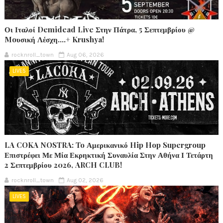
Οι Ιταλοί Demidead Live Στην Πάτρα, 5 Σεπτεμβρίου @
Moυσική Λέσχη….+ Krushya!
rocknroll_town
Aug 06, 2026
LIVES
LA COKA NOSTRA: To Αμερικανικό Hip Hop Supergroup
Επιστρέφει Με Μία Εκρηκτική Συναυλία Στην Αθήνα Ι Τετάρτη
2 Σεπτεμβρίου 2026, ARCH CLUB!
rocknroll_town
Aug 02, 2026
LIVES