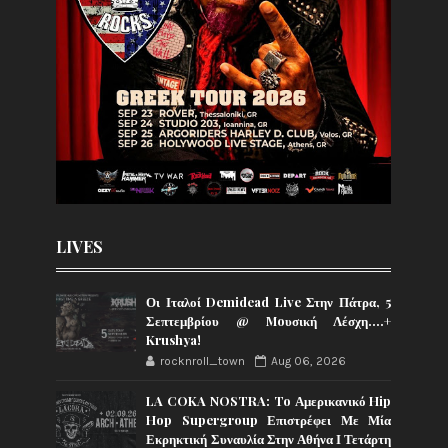
LIVES
Οι Ιταλοί Demidead Live Στην Πάτρα, 5
Σεπτεμβρίου @ Moυσική Λέσχη….+
Krushya!
rocknroll_town
Aug 06, 2026
LA COKA NOSTRA: To Αμερικανικό Hip
Hop Supergroup Επιστρέφει Με Μία
Εκρηκτική Συναυλία Στην Αθήνα Ι Τετάρτη