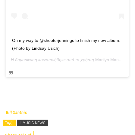
On my way to @shooterjennings to finish my new album.
(Photo by Lindsay Usich)
Η δημοσίευση κοινοποιήθηκε από το χρήστη
Marilyn Manson
(@ma
Bill Xanthis
Tags
# MUSIC NEWS