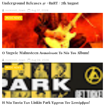
Underground Releases @ #RnRT / 7th August
rocknroll_town
Aug 07, 2026
MUSIC NEWS
Ο Yngwie Malmsteen Ανακοίνωσε Το Νέο Του Album!
rocknroll_town
Aug 06, 2026
MUSIC NEWS
Η Νέα Ταινία Των Linkin Park Έρχεται Τον Σεπτέμβριο!