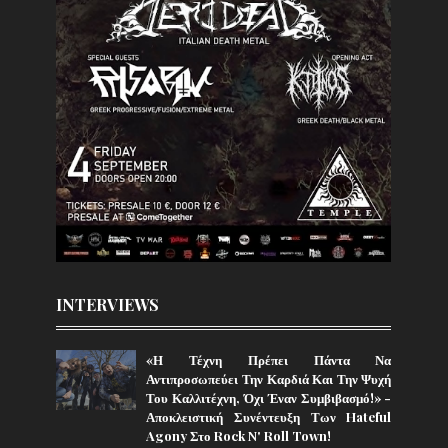
INTERVIEWS
«Η Τέχνη Πρέπει Πάντα Να
Αντιπροσωπεύει Την Καρδιά Και Την Ψυχή
Του Καλλιτέχνη, Όχι Έναν Συμβιβασμό!» -
Αποκλειστική Συνέντευξη Των Hateful
Agony Στο Rock N' Roll Town!