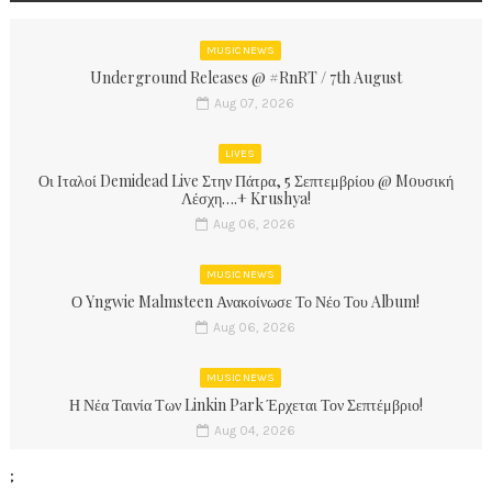
MUSIC NEWS
Underground Releases @ #RnRT / 7th August
Aug 07, 2026
LIVES
Οι Ιταλοί Demidead Live Στην Πάτρα, 5 Σεπτεμβρίου @ Moυσική
Λέσχη….+ Krushya!
Aug 06, 2026
MUSIC NEWS
Ο Yngwie Malmsteen Ανακοίνωσε Το Νέο Του Album!
Aug 06, 2026
MUSIC NEWS
Η Νέα Ταινία Των Linkin Park Έρχεται Τον Σεπτέμβριο!
Aug 04, 2026
;