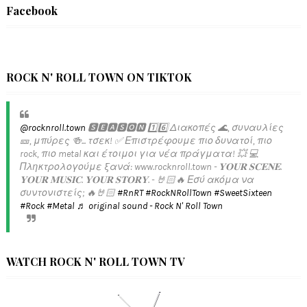
Facebook
ROCK N' ROLL TOWN ON TIKTOK
@rocknroll.town
🆂🅴🅰🆂🅾🅽 1️⃣6️⃣ Διακοπές 🌊, συναυλίες
🎫, μπύρες 🍻... τσεκ! ✅️ Επιστρέφουμε πιο δυνατοί, πιο
rock, πιο metal και έτοιμοι για νέα πράγματα! 💥 💻
Πληκτρολογούμε ξανά: www.rocknroll.town - 𝐘𝐎𝐔𝐑 𝐒𝐂𝐄𝐍𝐄.
𝐘𝐎𝐔𝐑 𝐌𝐔𝐒𝐈𝐂. 𝐘𝐎𝐔𝐑 𝐒𝐓𝐎𝐑𝐘. - 🤘🏻🔥 Εσύ ακόμα να
συντονιστείς; 🔥🤘🏻
#RnRT
#RockNRollTown
#SweetSixteen
#Rock
#Metal
♬ original sound - Rock N' Roll Town
WATCH ROCK N' ROLL TOWN TV