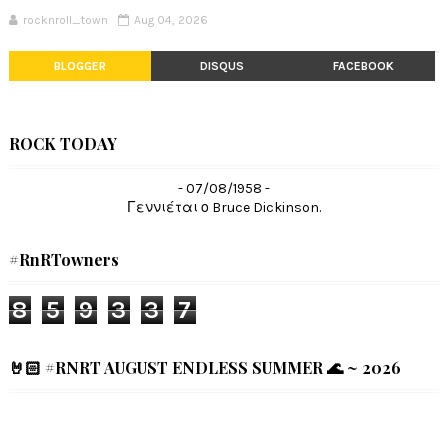
rocknroll_town
Aug 04, 2026
BLOGGER
DISQUS
FACEBOOK
ROCK TODAY
- 07/08/1958 -
Γεννιέται ο Bruce Dickinson.
#RnRTowners
8
5
9
3
3
7
🤘🏻 #RNRT AUGUST ENDLESS SUMMER 🌊 ~ 2026