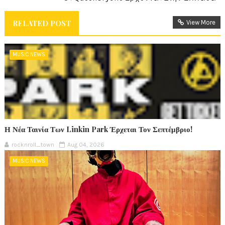
RELATED POST
View More
MUSIC NEWS
Η Νέα Ταινία Των Linkin Park Έρχεται Τον Σεπτέμβριο!
rocknroll_town
Aug 04, 2026
MUSIC NEWS