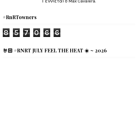
Γεννιέται ο Max Cavalera.
#RnRTowners
8
5
7
0
6
6
🤘🏻 #RNRT JULY FEEL THE HEAT ☀️ ~ 2026