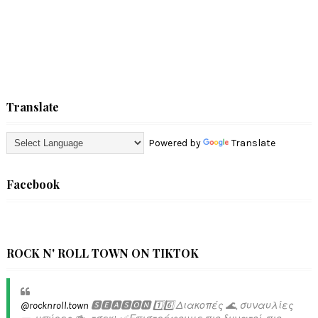
Translate
Powered by
Translate
Facebook
ROCK N' ROLL TOWN ON TIKTOK
@rocknroll.town
🆂🅴🅰🆂🅾🅽 1️⃣6️⃣ Διακοπές 🌊, συναυλίες