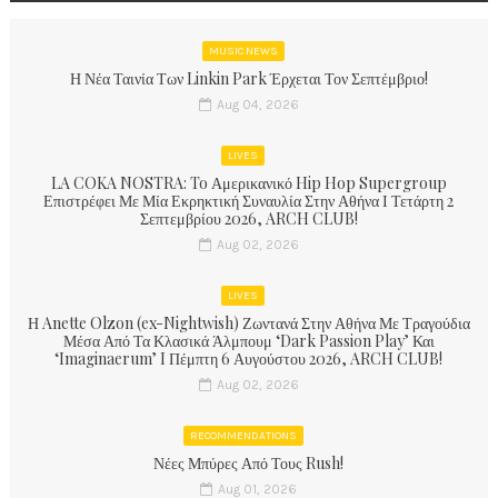
MUSIC NEWS
Η Νέα Ταινία Των Linkin Park Έρχεται Τον Σεπτέμβριο!
Aug 04, 2026
LIVES
LA COKA NOSTRA: To Αμερικανικό Hip Hop Supergroup
Επιστρέφει Με Μία Εκρηκτική Συναυλία Στην Αθήνα Ι Τετάρτη 2
Σεπτεμβρίου 2026, ARCH CLUB!
Aug 02, 2026
LIVES
Η Anette Olzon (ex-Nightwish) Ζωντανά Στην Αθήνα Με Τραγούδια
Μέσα Από Τα Κλασικά Άλμπουμ ‘Dark Passion Play’ Και
‘Imaginaerum’ I Πέμπτη 6 Αυγούστου 2026, ARCH CLUB!
Aug 02, 2026
RECOMMENDATIONS
Νέες Μπύρες Από Τους Rush!
Aug 01, 2026