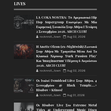
LIVES
LA COKA NOSTRA: To Αμερικανικό Hip
Hop Supergroup Επιστρέφει Με Μία
Εκρηκτική Συναυλία Στην Αθήνα Ι Τετάρτη
2 Σεπτεμβρίου 2026, ARCH CLUB!
rocknroll_town
Aug 02, 2026
Η Anette Olzon (ex-Nightwish) Ζωντανά
Στην Αθήνα Με Τραγούδια Μέσα Από Τα
Κλασικά Άλμπουμ ‘Dark Passion Play’
Και ‘Imaginaerum’ I Πέμπτη 6 Αυγούστου
2026, ARCH CLUB!
rocknroll_town
Aug 02, 2026
Οι Ιταλοί Demidead Liive Στην Αθήνα, 4
Σεπτεμβρίου @ Black Temple….+
Risabov + Ktinos!
rocknroll_town
Aug 01, 2026
Οι Risabov Live Στο Extreme Metal
Tides @ Underground Music Disco