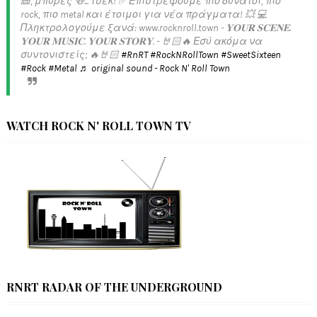
🎫, μπύρες 🍻... τσεκ! ✅️ Επιστρέφουμε πιο δυνατοί, πιο
rock, πιο metal και έτοιμοι για νέα πράγματα! 💥 💻
Πληκτρολογούμε ξανά: www.rocknroll.town - 𝐘𝐎𝐔𝐑 𝐒𝐂𝐄𝐍𝐄.
𝐘𝐎𝐔𝐑 𝐌𝐔𝐒𝐈𝐂. 𝐘𝐎𝐔𝐑 𝐒𝐓𝐎𝐑𝐘. - 🤘🏻🔥 Εσύ ακόμα να
συντονιστείς; 🔥🤘🏻
#RnRT
#RockNRollTown
#SweetSixteen
#Rock
#Metal
♬ original sound - Rock N' Roll Town
WATCH ROCK N' ROLL TOWN TV
RNRT RADAR OF THE UNDERGROUND