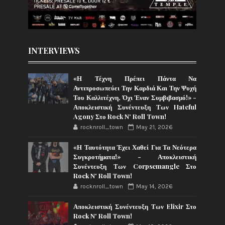
INTERVIEWS
«Η Τέχνη Πρέπει Πάντα Να
Αντιπροσωπεύει Την Καρδιά Και Την Ψυχή
Του Καλλιτέχνη, Όχι Έναν Συμβιβασμό!» -
Αποκλειστική Συνέντευξη Των Hateful
Agony Στο Rock N' Roll Town!
rocknroll_town
May 21, 2026
«Η Ταυτότητα Έχει Χαθεί Για Τα Νεότερα
Συγκροτήματα!» - Αποκλειστική
Συνέντευξη Των Corpsemangle Στο
Rock N' Roll Town!
rocknroll_town
May 14, 2026
Αποκλειστική Συνέντευξη Των Elixir Στο
Rock N' Roll Town!