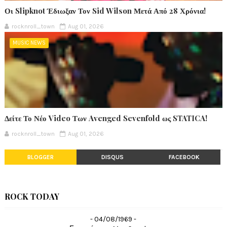
Οι Slipknot Έδιωξαν Τον Sid Wilson Μετά Από 28 Χρόνια!
rocknroll_town
Aug 01, 2026
MUSIC NEWS
Δείτε Το Νέο Video Των Avenged Sevenfold ως STATICA!
rocknroll_town
Aug 01, 2026
BLOGGER
DISQUS
FACEBOOK
ROCK TODAY
- 04/08/1969 -