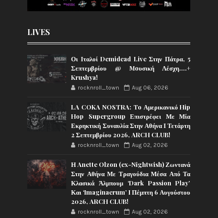
LIVES
Οι Ιταλοί Demidead Live Στην Πάτρα, 5
Σεπτεμβρίου @ Moυσική Λέσχη….+
Krushya!
rocknroll_town
Aug 06, 2026
LA COKA NOSTRA: To Αμερικανικό Hip
Hop Supergroup Επιστρέφει Με Μία
Εκρηκτική Συναυλία Στην Αθήνα Ι Τετάρτη
2 Σεπτεμβρίου 2026, ARCH CLUB!
rocknroll_town
Aug 02, 2026
Η Anette Olzon (ex-Nightwish) Ζωντανά
Στην Αθήνα Με Τραγούδια Μέσα Από Τα
Κλασικά Άλμπουμ ‘Dark Passion Play’
Και ‘Imaginaerum’ I Πέμπτη 6 Αυγούστου
2026, ARCH CLUB!
rocknroll_town
Aug 02, 2026