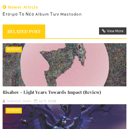
Newer Article
Έτοιμο Το Νέο Album Των Mastodon
RELATED POST
View More
REVIEWS
Risabov - Light Years Towards Impact (Review)
rocknroll_town
Jul 11, 2026
REVIEWS