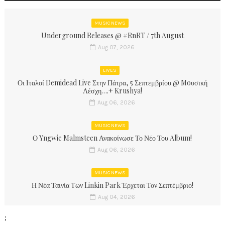
MUSIC NEWS
Underground Releases @ #RnRT / 7th August
Aug 07, 2026
LIVES
Οι Ιταλοί Demidead Live Στην Πάτρα, 5 Σεπτεμβρίου @ Moυσική
Λέσχη….+ Krushya!
Aug 06, 2026
MUSIC NEWS
Ο Yngwie Malmsteen Ανακοίνωσε Το Νέο Του Album!
Aug 06, 2026
MUSIC NEWS
Η Νέα Ταινία Των Linkin Park Έρχεται Τον Σεπτέμβριο!
Aug 04, 2026
;