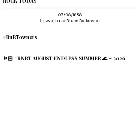
ROCK TODAY
- 07/08/1958 -
Γεννιέται ο Bruce Dickinson.
#RnRTowners
🤘🏻 #RNRT AUGUST ENDLESS SUMMER 🌊 ~ 2026