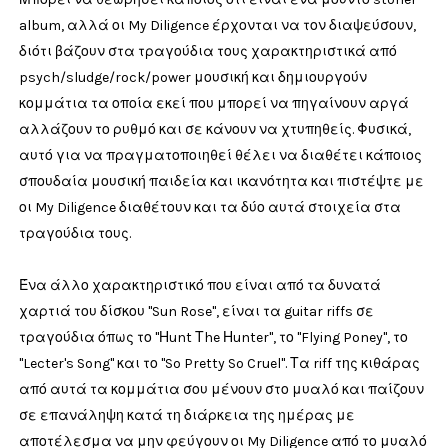
album, αλλά οι My Diligence έρχονται να τον διαψεύσουν,
διότι βάζουν στα τραγούδια τους χαρακτηριστικά από
psych/sludge/rock/power μουσική και δημιουργούν
κομμάτια τα οποία εκεί που μπορεί να πηγαίνουν αργά
αλλάζουν το ρυθμό και σε κάνουν να χτυπηθείς. Φυσικά,
αυτό για να πραγματοποιηθεί θέλει να διαθέτει κάποιος
σπουδαία μουσική παιδεία και ικανότητα και πιστέψτε με
οι My Diligence διαθέτουν και τα δύο αυτά στοιχεία στα
τραγούδια τους.
Ένα άλλο χαρακτηριστικό που είναι από τα δυνατά
χαρτιά του δίσκου "Sun Rose", είναι τα guitar riffs σε
τραγούδια όπως το "Ηunt Τhe Ηunter", το "Flying Poney", το
"Lecter's Song" και το "So Pretty So Cruel". Τα riff της κιθάρας
από αυτά τα κομμάτια σου μένουν στο μυαλό και παίζουν
σε επανάληψη κατά τη διάρκεια της ημέρας με
αποτέλεσμα να μην φεύγουν οι My Diligence από το μυαλό