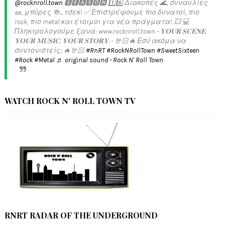
@rocknroll.town
🆂🅴🅰🆂🅾🅽 1️⃣6️⃣ Διακοπές 🌊, συναυλίες
🎫, μπύρες 🍻... τσεκ! ✅️ Επιστρέφουμε πιο δυνατοί, πιο
rock, πιο metal και έτοιμοι για νέα πράγματα! 💥 💻
Πληκτρολογούμε ξανά: www.rocknroll.town - 𝐘𝐎𝐔𝐑 𝐒𝐂𝐄𝐍𝐄.
𝐘𝐎𝐔𝐑 𝐌𝐔𝐒𝐈𝐂. 𝐘𝐎𝐔𝐑 𝐒𝐓𝐎𝐑𝐘. - 🤘🏻🔥 Εσύ ακόμα να
συντονιστείς; 🔥🤘🏻
#RnRT
#RockNRollTown
#SweetSixteen
#Rock
#Metal
♬ original sound - Rock N' Roll Town
WATCH ROCK N' ROLL TOWN TV
RNRT RADAR OF THE UNDERGROUND