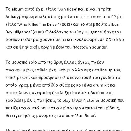
Το album αυτό έχει τίτλο "Sun Rose" και είναι η τρίτη
δισκογραφική δουλειά της μπάντας, έπειτα από το EP με
τίτλο "Who Killed The Driver" (2013) και το ντεμπούτο album
"My Diligence" (2015). Ο διάδοχος του "My Diligence" έρχεται
λοιπόν τέσσερα χρόνια μετά και κυκλοφορεί σε CD αλλά
και σε ψηφιακή μορφή μέσω του "Mottown Sounds".
Το μουσικό τρίο από τις Βρυξέλλες όντας πλέον
ανανεωμένο, καθώς έχει κάνει αλλαγές στο line up του,
επιστρέφει και προσφέρει στο κοινό του 9 τραγούδια τα
οποία γραμμένα από δύο κιθάρες και ένα drum kit και
αποτελούν ευχάριστη έκπληξη στο δίσκο. Αυτό που σε
τραβάει μόλις πατήσεις το play είναι η stoner μουσική που
ποτίζει τα αυτιά σου και αν είσαι φαν αυτού του είδους,
θα αγαπήσεις μονομιάς το album "Sun Rose".
Μπορεί να θεωρήσει κάποιος ότι είναι ένα μουντό stoner