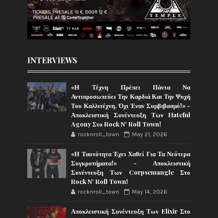
INTERVIEWS
«Η Τέχνη Πρέπει Πάντα Να
Αντιπροσωπεύει Την Καρδιά Και Την Ψυχή
Του Καλλιτέχνη, Όχι Έναν Συμβιβασμό!» -
Αποκλειστική Συνέντευξη Των Hateful
Agony Στο Rock N' Roll Town!
rocknroll_town
May 21, 2026
«Η Ταυτότητα Έχει Χαθεί Για Τα Νεότερα
Συγκροτήματα!» - Αποκλειστική
Συνέντευξη Των Corpsemangle Στο
Rock N' Roll Town!
rocknroll_town
May 14, 2026
Αποκλειστική Συνέντευξη Των Elixir Στο