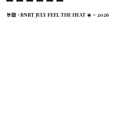
🤘🏻 #RNRT JULY FEEL THE HEAT ☀️ ~ 2026