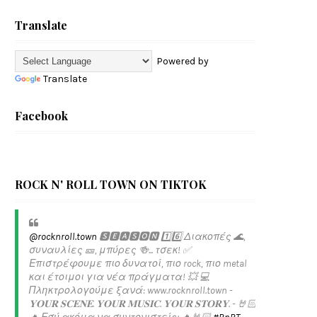
Translate
Powered by
Translate
Facebook
ROCK N' ROLL TOWN ON TIKTOK
@rocknroll.town
🆂🅴🅰🆂🅾🅽 1️⃣6️⃣ Διακοπές 🌊,
συναυλίες 🎫, μπύρες 🍻... τσεκ! ✅️
Επιστρέφουμε πιο δυνατοί, πιο rock, πιο metal
και έτοιμοι για νέα πράγματα! 💥 💻
Πληκτρολογούμε ξανά: www.rocknroll.town -
𝐘𝐎𝐔𝐑 𝐒𝐂𝐄𝐍𝐄. 𝐘𝐎𝐔𝐑 𝐌𝐔𝐒𝐈𝐂. 𝐘𝐎𝐔𝐑 𝐒𝐓𝐎𝐑𝐘. - 🤘🏻