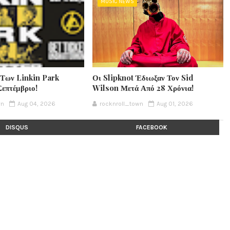
MUSIC NEWS
 Των Linkin Park
Οι Slipknot Έδιωξαν Τον Sid
Σεπτέμβριο!
Wilson Μετά Από 28 Χρόνια!
wn
Aug 04, 2026
rocknroll_town
Aug 01, 2026
DISQUS
FACEBOOK