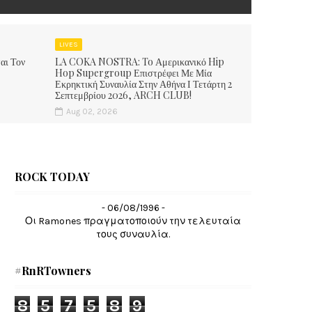
LIVES
αι Τον
LA COKA NOSTRA: To Αμερικανικό Hip
Hop Supergroup Επιστρέφει Με Μία
Εκρηκτική Συναυλία Στην Αθήνα Ι Τετάρτη 2
Σεπτεμβρίου 2026, ARCH CLUB!
Aug 02, 2026
ROCK TODAY
- 06/08/1996 -
Οι Ramones πραγματοποιούν την τελευταία
τους συναυλία.
#RnRTowners
8
5
7
5
8
9