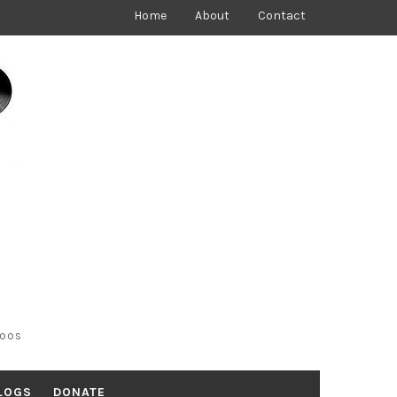
Home
About
Contact
toos
LOGS
DONATE