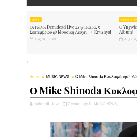
LIVES
MUSIC NE
Οι Ιταλοί Demidead Live Στην Πάτρα, 5
Ο Yngwie
Σεπτεμβρίου @ Moυσική Λέσχη….+ Krushya!
Album!
Aug 06, 2026
Aug 06
;
Home
MUSIC NEWS
Ο Mike Shinoda Κυκλοφόρησε Δ
Ο Mike Shinoda Κυκλοφ
rocknroll_town
7 years ago
MUSIC NEWS,