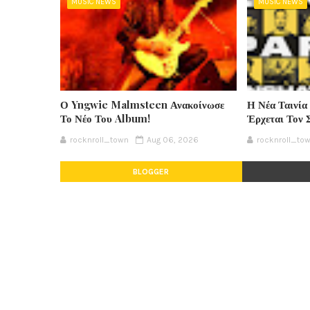
MUSIC NEWS
MUSIC NEWS
Ο Yngwie Malmsteen Ανακοίνωσε
Η Νέα Ταινία
Το Νέο Του Album!
Έρχεται Τον 
rocknroll_town
Aug 06, 2026
rocknroll_to
BLOGGER