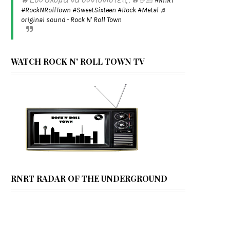
🔥 Εσύ ακόμα να συντονιστείς; 🔥🤘🏻
#RnRT
#RockNRollTown
#SweetSixteen
#Rock
#Metal
♬
original sound - Rock N' Roll Town
WATCH ROCK N' ROLL TOWN TV
RNRT RADAR OF THE UNDERGROUND