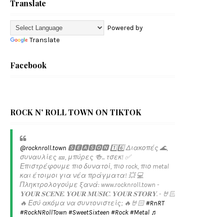
Translate
Powered by
Translate
Facebook
ROCK N' ROLL TOWN ON TIKTOK
@rocknroll.town
🆂🅴🅰🆂🅾🅽 1️⃣6️⃣ Διακοπές 🌊,
συναυλίες 🎫, μπύρες 🍻... τσεκ! ✅️
Επιστρέφουμε πιο δυνατοί, πιο rock, πιο metal
και έτοιμοι για νέα πράγματα! 💥 💻
Πληκτρολογούμε ξανά: www.rocknroll.town -
𝐘𝐎𝐔𝐑 𝐒𝐂𝐄𝐍𝐄. 𝐘𝐎𝐔𝐑 𝐌𝐔𝐒𝐈𝐂. 𝐘𝐎𝐔𝐑 𝐒𝐓𝐎𝐑𝐘. - 🤘🏻
🔥 Εσύ ακόμα να συντονιστείς; 🔥🤘🏻
#RnRT
#RockNRollTown
#SweetSixteen
#Rock
#Metal
♬