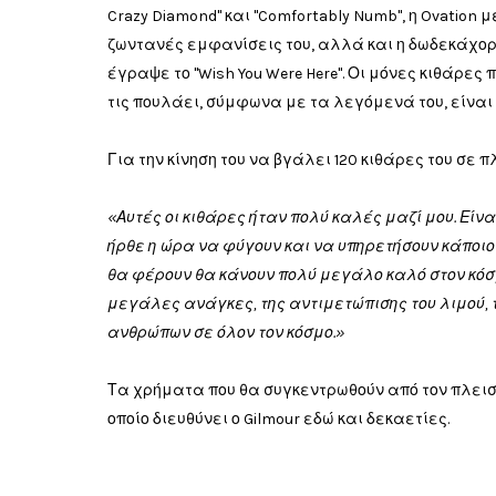
Crazy Diamond" και "Comfortably Numb", η Ovation 
ζωντανές εμφανίσεις του, αλλά και η δωδεκάχορδη
έγραψε το "Wish You Were Here". Οι μόνες κιθάρες 
τις πουλάει, σύμφωνα με τα λεγόμενά του, είναι 
Για την κίνηση του να βγάλει 120 κιθάρες του σε π
«Αυτές οι κιθάρες ήταν πολύ καλές μαζί μου. Είνα
ήρθε η ώρα να φύγουν και να υπηρετήσουν κάποιο
θα φέρουν θα κάνουν πολύ μεγάλο καλό στον κόσμ
μεγάλες ανάγκες, της αντιμετώπισης του λιμού, 
ανθρώπων σε όλον τον κόσμο.»
Τα χρήματα που θα συγκεντρωθούν από τον πλεισ
οποίο διευθύνει ο Gilmour εδώ και δεκαετίες.