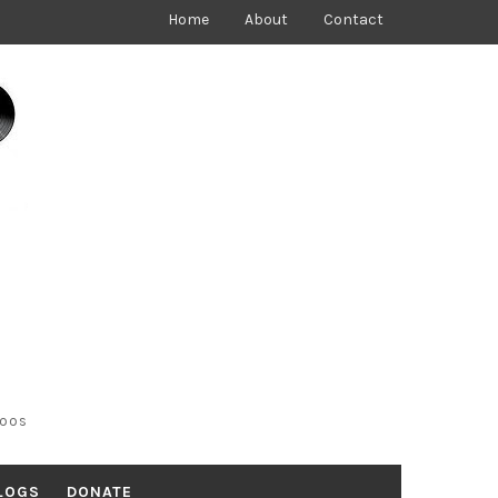
Home
About
Contact
toos
LOGS
DONATE