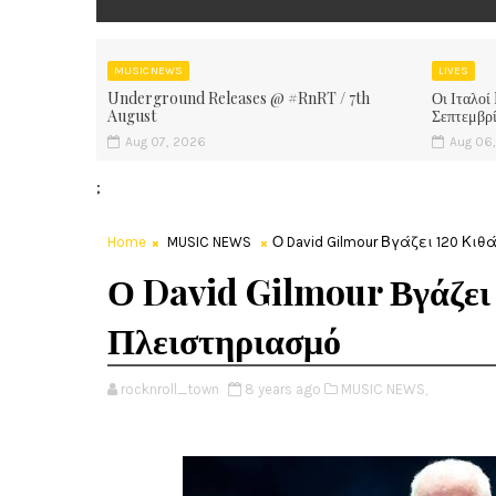
MUSIC NEWS
LIVES
Underground Releases @ #RnRT / 7th
Οι Ιταλοί
August
Σεπτεμβρ
Aug 07, 2026
Aug 06
;
Home
MUSIC NEWS
Ο David Gilmour Βγάζει 120 Κι
Ο David Gilmour Βγάζει
Πλειστηριασμό
rocknroll_town
8 years ago
MUSIC NEWS,