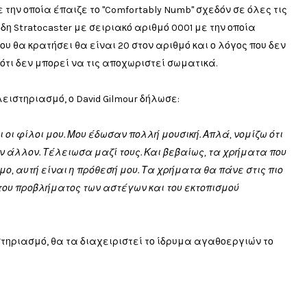
με την οποία έπαιζε το "Comfortably Numb" σχεδόν σε όλες τις
 Stratocaster με σειριακό αριθμό 0001 με την οποία
που θα κρατήσει θα είναι 20 στον αριθμό και ο λόγος που δεν
ότι δεν μπορεί να τις αποχωριστεί σωματικά.
λειστηριασμό, ο David Gilmour δήλωσε:
ι οι φίλοι μου. Μου έδωσαν πολλή μουσική. Απλά, νομίζω ότι
ν άλλον. Τέλειωσα μαζί τους. Και βεβαίως, τα χρήματα που
ο, αυτή είναι η πρόθεσή μου. Τα χρήματα θα πάνε στις πιο
του προβλήματος των αστέγων και του εκτοπισμού
τηριασμό, θα τα διαχειριστεί το ίδρυμα αγαθοεργιών το