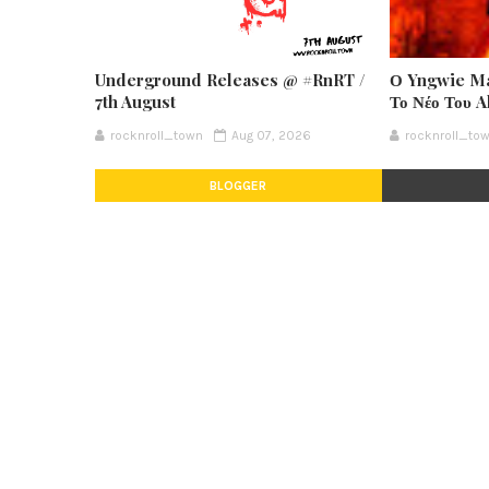
Underground Releases @ #RnRT /
Ο Yngwie Ma
7th August
Το Νέο Του 
rocknroll_town
Aug 07, 2026
rocknroll_to
BLOGGER