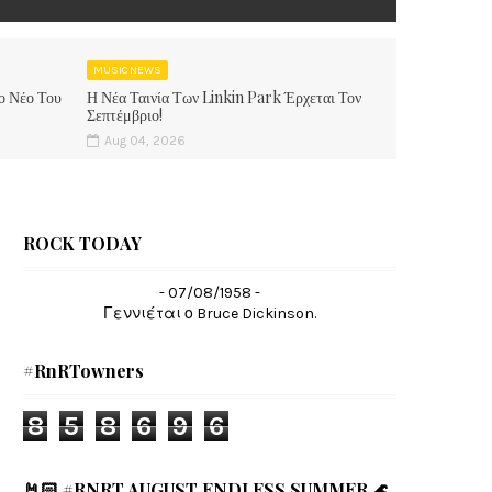
MUSIC NEWS
ο Νέο Του
Η Νέα Ταινία Των Linkin Park Έρχεται Τον
Σεπτέμβριο!
Aug 04, 2026
ROCK TODAY
- 07/08/1958 -
Γεννιέται ο Bruce Dickinson.
#RnRTowners
8
5
8
6
9
6
🤘🏻 #RNRT AUGUST ENDLESS SUMMER 🌊