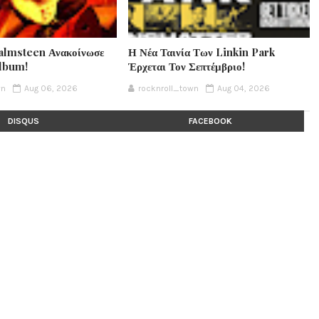
lmsteen Ανακοίνωσε
Η Νέα Ταινία Των Linkin Park
Album!
Έρχεται Τον Σεπτέμβριο!
wn
Aug 06, 2026
rocknroll_town
Aug 04, 2026
DISQUS
FACEBOOK