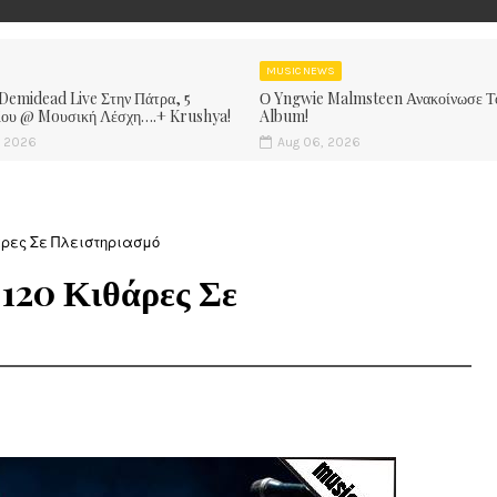
MUSIC NEWS
 Demidead Live Στην Πάτρα, 5
Ο Yngwie Malmsteen Ανακοίνωσε Τ
ίου @ Moυσική Λέσχη….+ Krushya!
Album!
, 2026
Aug 06, 2026
θάρες Σε Πλειστηριασμό
 120 Κιθάρες Σε