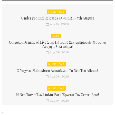
MUSIC NEWS
Underground Releases @ #RnRT / 7th August
Aug 07, 2026
LIVES
Οι Ιταλοί Demidead Live Στην Πάτρα, 5 Σεπτεμβρίου @ Moυσική
Λέσχη….+ Krushya!
Aug 06, 2026
MUSIC NEWS
Ο Yngwie Malmsteen Ανακοίνωσε Το Νέο Του Album!
Aug 06, 2026
MUSIC NEWS
Η Νέα Ταινία Των Linkin Park Έρχεται Τον Σεπτέμβριο!
Aug 04, 2026
;