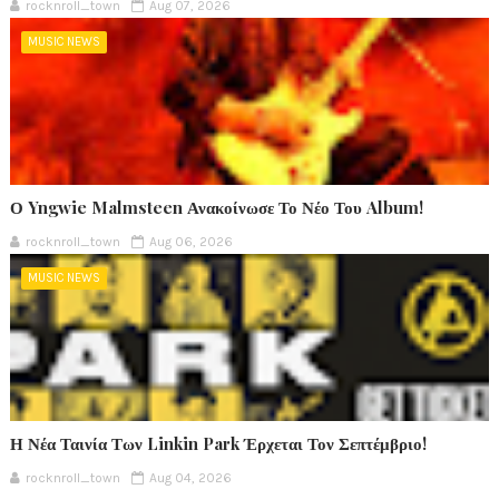
rocknroll_town
Aug 07, 2026
MUSIC NEWS
Ο Yngwie Malmsteen Ανακοίνωσε Το Νέο Του Album!
rocknroll_town
Aug 06, 2026
MUSIC NEWS
Η Νέα Ταινία Των Linkin Park Έρχεται Τον Σεπτέμβριο!
rocknroll_town
Aug 04, 2026