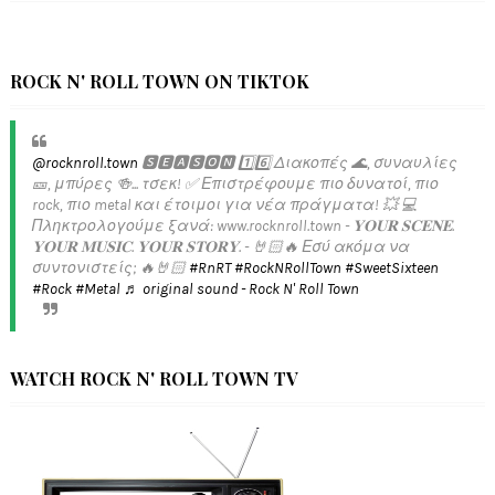
ROCK N' ROLL TOWN ON TIKTOK
@rocknroll.town
🆂🅴🅰🆂🅾🅽 1️⃣6️⃣ Διακοπές 🌊, συναυλίες
🎫, μπύρες 🍻... τσεκ! ✅️ Επιστρέφουμε πιο δυνατοί, πιο
rock, πιο metal και έτοιμοι για νέα πράγματα! 💥 💻
Πληκτρολογούμε ξανά: www.rocknroll.town - 𝐘𝐎𝐔𝐑 𝐒𝐂𝐄𝐍𝐄.
𝐘𝐎𝐔𝐑 𝐌𝐔𝐒𝐈𝐂. 𝐘𝐎𝐔𝐑 𝐒𝐓𝐎𝐑𝐘. - 🤘🏻🔥 Εσύ ακόμα να
συντονιστείς; 🔥🤘🏻
#RnRT
#RockNRollTown
#SweetSixteen
#Rock
#Metal
♬ original sound - Rock N' Roll Town
WATCH ROCK N' ROLL TOWN TV