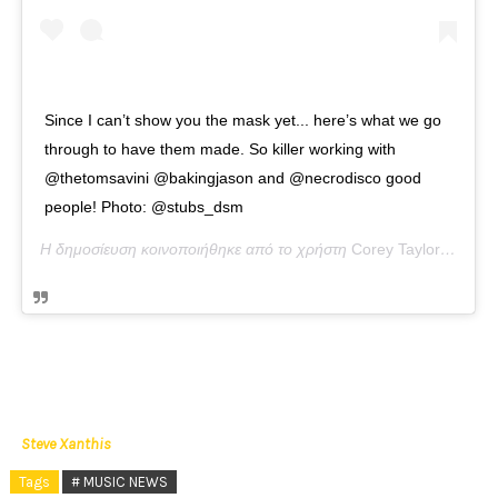
Since I can’t show you the mask yet... here’s what we go
through to have them made. So killer working with
@thetomsavini @bakingjason and @necrodisco good
people! Photo: @stubs_dsm
Η δημοσίευση κοινοποιήθηκε από το χρήστη
Corey Taylor
(@corey
Steve Xanthis
Tags
# MUSIC NEWS