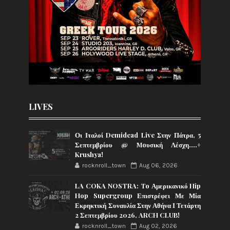
LIVES
Οι Ιταλοί Demidead Live Στην Πάτρα, 5
Σεπτεμβρίου @ Moυσική Λέσχη….+
Krushya!
rocknroll_town
Aug 06, 2026
LA COKA NOSTRA: To Αμερικανικό Hip
Hop Supergroup Επιστρέφει Με Μία
Εκρηκτική Συναυλία Στην Αθήνα Ι Τετάρτη
2 Σεπτεμβρίου 2026, ARCH CLUB!
rocknroll_town
Aug 02, 2026