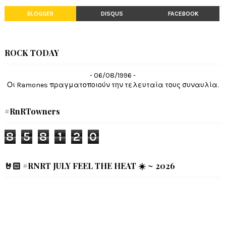
BLOGGER
DISQUS
FACEBOOK
ROCK TODAY
- 06/08/1996 -
Οι Ramones πραγματοποιούν την τελευταία τους συναυλία.
#RnRTowners
8
5
8
1
2
0
🤘🏻 #RNRT JULY FEEL THE HEAT ☀️ ~ 2026