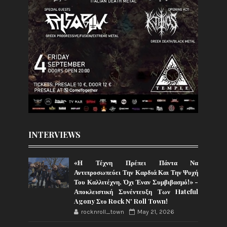
INTERVIEWS
«Η Τέχνη Πρέπει Πάντα Να
Αντιπροσωπεύει Την Καρδιά Και Την Ψυχή
Του Καλλιτέχνη, Όχι Έναν Συμβιβασμό!» -
Αποκλειστική Συνέντευξη Των Hateful
Agony Στο Rock N' Roll Town!
rocknroll_town
May 21, 2026