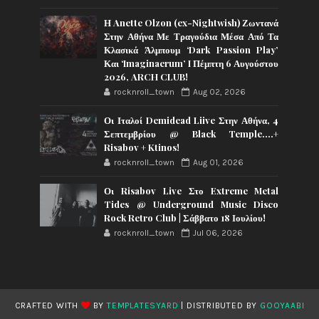
Η Anette Olzon (ex-Nightwish) Ζωντανά
Στην Αθήνα Με Τραγούδια Μέσα Από Τα
Κλασικά Άλμπουμ ‘Dark Passion Play’
Και ‘Imaginaerum’ I Πέμπτη 6 Αυγούστου
2026, ARCH CLUB!
rocknroll_town
Aug 02, 2026
Οι Ιταλοί Demidead Liive Στην Αθήνα, 4
Σεπτεμβρίου @ Black Temple….+
Risabov + Ktinos!
rocknroll_town
Aug 01, 2026
Οι Risabov Live Στο Extreme Metal
Tides @ Underground Music Disco
Rock Retro Club | Σάββατο 18 Ιουλίου!
rocknroll_town
Jul 06, 2026
CRAFTED WITH
BY
TEMPLATESYARD
| DISTRIBUTED BY
GOOYAABI