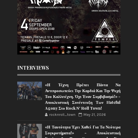
INTERVIEWS
«Η Τέχνη Πρέπει Πάντα Να
Αντιπροσωπεύει Την Καρδιά Και Την Ψυχή
Του Καλλιτέχνη, Όχι Έναν Συμβιβασμό!» -
Αποκλειστική Συνέντευξη Των Hateful
Agony Στο Rock N' Roll Town!
rocknroll_town
May 21, 2026
«Η Ταυτότητα Έχει Χαθεί Για Τα Νεότερα
Συγκροτήματα!» - Αποκλειστική