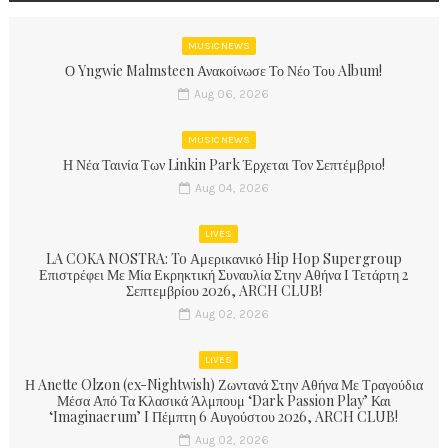
MUSIC NEWS
Ο Yngwie Malmsteen Ανακοίνωσε Το Νέο Του Album!
Aug 06, 2026
MUSIC NEWS
Η Νέα Ταινία Των Linkin Park Έρχεται Τον Σεπτέμβριο!
Aug 04, 2026
LIVES
LA COKA NOSTRA: To Αμερικανικό Hip Hop Supergroup
Επιστρέφει Με Μία Εκρηκτική Συναυλία Στην Αθήνα Ι Τετάρτη 2
Σεπτεμβρίου 2026, ARCH CLUB!
Aug 02, 2026
LIVES
Η Anette Olzon (ex-Nightwish) Ζωντανά Στην Αθήνα Με Τραγούδια
Μέσα Από Τα Κλασικά Άλμπουμ ‘Dark Passion Play’ Και
‘Imaginaerum’ I Πέμπτη 6 Αυγούστου 2026, ARCH CLUB!
Aug 02, 2026