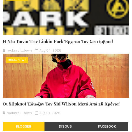
Η Νέα Ταινία Των Linkin Park Έρχεται Τον Σεπτέμβριο!
rocknroll_town
Aug 04, 2026
MUSIC NEWS
Οι Slipknot Έδιωξαν Τον Sid Wilson Μετά Από 28 Χρόνια!
rocknroll_town
Aug 01, 2026
BLOGGER
DISQUS
FACEBOOK