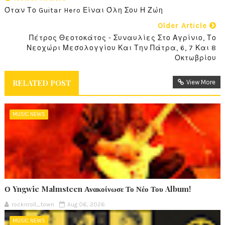
Όταν Το Guitar Hero Είναι Όλη Σου Η Ζώη
Older Article
Πέτρος Θεοτοκάτος - Συναυλίες Στο Αγρίνιο, Το
Νεοχώρι Μεσολογγίου Και Την Πάτρα, 6, 7 Και 8
Οκτωβρίου
RELATED POST
View More
MUSIC NEWS
Ο Yngwie Malmsteen Ανακοίνωσε Το Νέο Του Album!
rocknroll_town
Aug 06, 2026
MUSIC NEWS