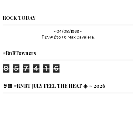
ROCK TODAY
- 04/08/1969 -
Γεννιέται ο Max Cavalera.
#RnRTowners
8
5
7
4
1
6
🤘🏻 #RNRT JULY FEEL THE HEAT ☀️ ~ 2026