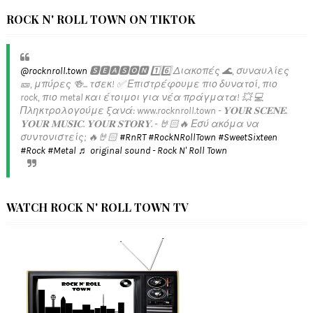
ROCK N' ROLL TOWN ON TIKTOK
@rocknroll.town
🆂🅴🅰🆂🅾🅽 1️⃣6️⃣ Διακοπές 🌊, συναυλίες
🎫, μπύρες 🍻... τσεκ! ✅️ Επιστρέφουμε πιο δυνατοί, πιο
rock, πιο metal και έτοιμοι για νέα πράγματα! 💥 💻
Πληκτρολογούμε ξανά: www.rocknroll.town - 𝐘𝐎𝐔𝐑 𝐒𝐂𝐄𝐍𝐄.
𝐘𝐎𝐔𝐑 𝐌𝐔𝐒𝐈𝐂. 𝐘𝐎𝐔𝐑 𝐒𝐓𝐎𝐑𝐘. - 🤘🏻🔥 Εσύ ακόμα να
συντονιστείς; 🔥🤘🏻
#RnRT
#RockNRollTown
#SweetSixteen
#Rock
#Metal
♬ original sound - Rock N' Roll Town
WATCH ROCK N' ROLL TOWN TV