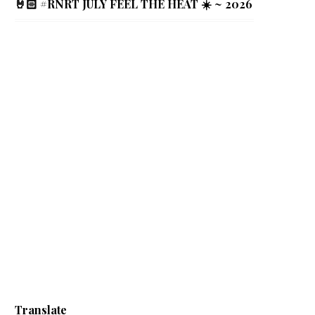
🤘🏻 #RNRT JULY FEEL THE HEAT ☀️ ~ 2026
Translate