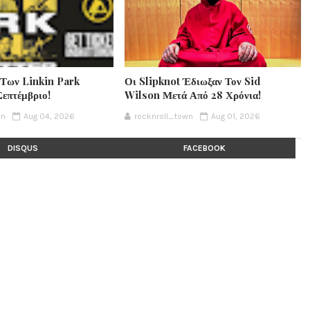
 Των Linkin Park
Οι Slipknot Έδιωξαν Τον Sid
Σεπτέμβριο!
Wilson Μετά Από 28 Χρόνια!
wn
Aug 04, 2026
rocknroll_town
Aug 01, 2026
DISQUS
FACEBOOK