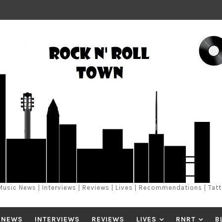
Music News | Interviews | Reviews | Lives | Recommendations | Tat
 NEWS
INTERVIEWS
REVIEWS
LIVES
RNRT
B