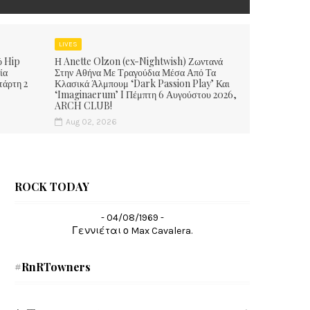
LIVES
ό Hip
Η Anette Olzon (ex-Nightwish) Ζωντανά
ία
Στην Αθήνα Με Τραγούδια Μέσα Από Τα
τάρτη 2
Κλασικά Άλμπουμ ‘Dark Passion Play’ Και
‘Imaginaerum’ I Πέμπτη 6 Αυγούστου 2026,
ARCH CLUB!
Aug 02, 2026
ROCK TODAY
- 04/08/1969 -
Γεννιέται ο Max Cavalera.
#RnRTowners