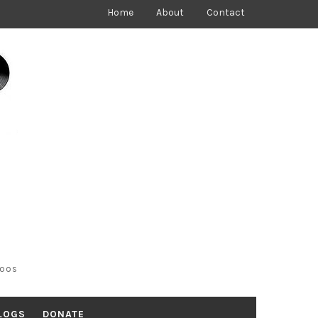
Home
About
Contact
toos
LOGS
DONATE