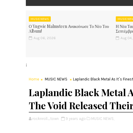
MUSIC NEWS
MUSIC NE
Ο Yngwie Malmsteen Ανακοίνωσε Το Νέο Του
Η Νέα Ται
Album!
Σεπτέμβρι
Aug 06, 2026
Aug 04
;
Home
MUSIC NEWS
Laplandic Black Metal As It´s Fine
Laplandic Black Metal A
The Void Released Thei
rocknroll_town
9 years ago
MUSIC NEWS,