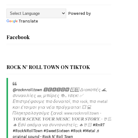
Powered by
Translate
Facebook
ROCK N' ROLL TOWN ON TIKTOK
@rocknroll.town
🆂🅴🅰🆂🅾🅽 1️⃣6️⃣ Διακοπές 🌊,
συναυλίες 🎫, μπύρες 🍻... τσεκ! ✅️
Επιστρέφουμε πιο δυνατοί, πιο rock, πιο metal
και έτοιμοι για νέα πράγματα! 💥 💻
Πληκτρολογούμε ξανά: www.rocknroll.town -
𝐘𝐎𝐔𝐑 𝐒𝐂𝐄𝐍𝐄. 𝐘𝐎𝐔𝐑 𝐌𝐔𝐒𝐈𝐂. 𝐘𝐎𝐔𝐑 𝐒𝐓𝐎𝐑𝐘. - 🤘🏻
🔥 Εσύ ακόμα να συντονιστείς; 🔥🤘🏻
#RnRT
#RockNRollTown
#SweetSixteen
#Rock
#Metal
♬
original sound - Rock N' Roll Town