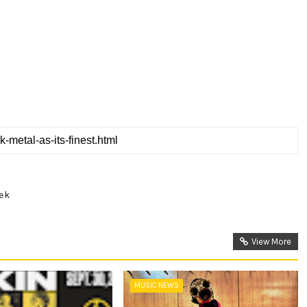
ek
View More
MUSIC NEWS