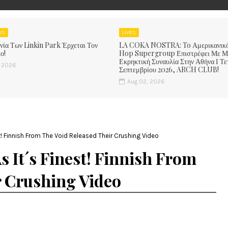
WS
LIVES
νία Των Linkin Park Έρχεται Τον
LA COKA NOSTRA: To Αμερικανικ
ο!
Hop Supergroup Επιστρέφει Με Μ
Εκρηκτική Συναυλία Στην Αθήνα Ι Τε
, 2026
Σεπτεμβρίου 2026, ARCH CLUB!
Aug 02, 2026
st! Finnish From The Void Released Their Crushing Video
s It´s Finest! Finnish From
r Crushing Video