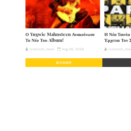
Ο Yngwie Malmsteen Ανακοίνωσε
Η Νέα Ταινία
Το Νέο Του Album!
Έρχεται Τον 
rocknroll_town
Aug 06, 2026
rocknroll_to
BLOGGER