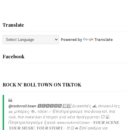
Translate
Powered by
Translate
Facebook
ROCK N' ROLL TOWN ON TIKTOK
@rocknroll.town
🆂🅴🅰🆂🅾🅽 1️⃣6️⃣ Διακοπές 🌊, συναυλίες
🎫, μπύρες 🍻... τσεκ! ✅️ Επιστρέφουμε πιο δυνατοί, πιο
rock, πιο metal και έτοιμοι για νέα πράγματα! 💥 💻
Πληκτρολογούμε ξανά: www.rocknroll.town - 𝐘𝐎𝐔𝐑 𝐒𝐂𝐄𝐍𝐄.
𝐘𝐎𝐔𝐑 𝐌𝐔𝐒𝐈𝐂. 𝐘𝐎𝐔𝐑 𝐒𝐓𝐎𝐑𝐘. - 🤘🏻🔥 Εσύ ακόμα να