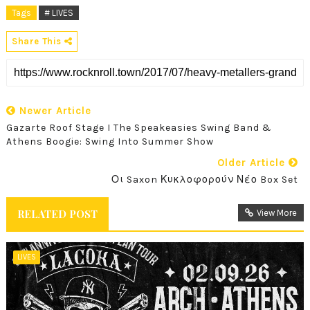
Tags
# LIVES
Share This
Newer Article
Gazarte Roof Stage I The Speakeasies Swing Band &
Athens Boogie: Swing Into Summer Show
Older Article
Οι Saxon Κυκλοφορούν Νέο Box Set
RELATED POST
View More
LIVES