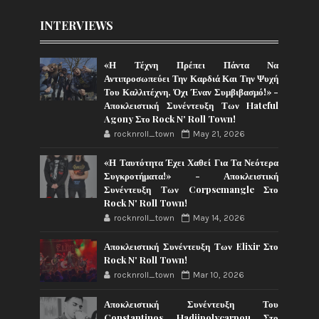
INTERVIEWS
«Η Τέχνη Πρέπει Πάντα Να
Αντιπροσωπεύει Την Καρδιά Και Την Ψυχή
Του Καλλιτέχνη, Όχι Έναν Συμβιβασμό!» -
Αποκλειστική Συνέντευξη Των Hateful
Agony Στο Rock N' Roll Town!
rocknroll_town
May 21, 2026
«Η Ταυτότητα Έχει Χαθεί Για Τα Νεότερα
Συγκροτήματα!» - Αποκλειστική
Συνέντευξη Των Corpsemangle Στο
Rock N' Roll Town!
rocknroll_town
May 14, 2026
Αποκλειστική Συνέντευξη Των Elixir Στο
Rock N' Roll Town!
rocknroll_town
Mar 10, 2026
Αποκλειστική Συνέντευξη Του
Constantinos Hadjipolycarpou Στο