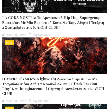
LA COKA NOSTRA: To Αμερικανικό Hip Hop Supergroup
Επιστρέφει Με Μία Εκρηκτική Συναυλία Στην Αθήνα Ι Τετάρτη
2 Σεπτεμβρίου 2026, ARCH CLUB!
rocknroll_town
Aug 02, 2026
LIVES
Η Anette Olzon (ex-Nightwish) Ζωντανά Στην Αθήνα Με
Τραγούδια Μέσα Από Τα Κλασικά Άλμπουμ ‘Dark Passion
Play’ Και ‘Imaginaerum’ I Πέμπτη 6 Αυγούστου 2026, ARCH
CLUB!
rocknroll_town
Aug 02, 2026
LIVES