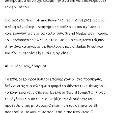
συγκρότημα δεν είχε ακόμη την ανάγκη να επανεφεύρει
τον εαυτό του.
Ο διάδοχος "Triumph and Power" του 2014, συνέχισε ως μία
ακόμη αδυσώπητη, νικητήριος προέλαση του σχήματος,
καθιερώνοντας για τα καλά τους Grand Magus ως riff-gods,
και φτάνοντας πολλούς στο σημείο να τους κατατάξουν
στην ίδια κατηγορία με θρύλους όπως οι Judas Priest και
Dio. Και η ιστορία είχε μόλις αρχίσει...
Αίμα, ιδρώτας, δάκρυα!
Το 2016, οι Σουηδοί θρύλοι επανέρχονται στο προσκήνιο,
δείχνοντας για άλλη μια φορά τα δόντια τους, όπως και
τα κοφτερά τους σπαθιά! Εγένετο "Sword Songs"! Ο τίτλος
του όγδοου album τους, συνοψίζει τις διαθέσεις και
προθέσεις της μπάντας: Ο mainman του σχήματος JB,
προλογίζει το album ως προθέσεις της μπάντας: Ο