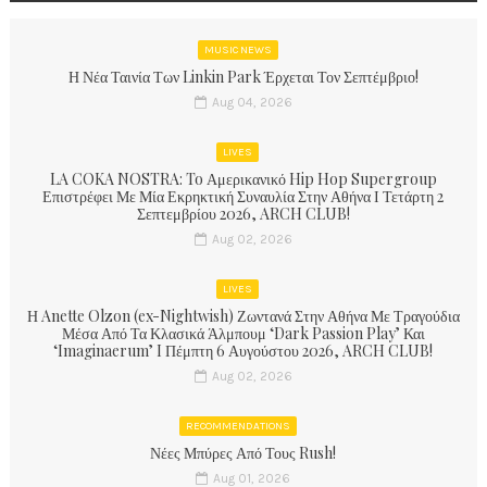
MUSIC NEWS
Η Νέα Ταινία Των Linkin Park Έρχεται Τον Σεπτέμβριο!
Aug 04, 2026
LIVES
LA COKA NOSTRA: To Αμερικανικό Hip Hop Supergroup
Επιστρέφει Με Μία Εκρηκτική Συναυλία Στην Αθήνα Ι Τετάρτη 2
Σεπτεμβρίου 2026, ARCH CLUB!
Aug 02, 2026
LIVES
Η Anette Olzon (ex-Nightwish) Ζωντανά Στην Αθήνα Με Τραγούδια
Μέσα Από Τα Κλασικά Άλμπουμ ‘Dark Passion Play’ Και
‘Imaginaerum’ I Πέμπτη 6 Αυγούστου 2026, ARCH CLUB!
Aug 02, 2026
RECOMMENDATIONS
Νέες Μπύρες Από Τους Rush!
Aug 01, 2026