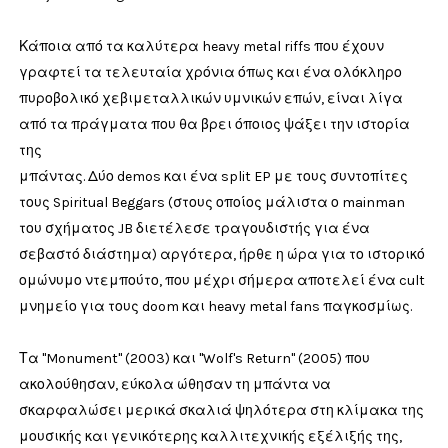
Κάποια από τα καλύτερα heavy metal riffs που έχουν
γραφτεί τα τελευταία χρόνια όπως και ένα ολόκληρο
πυροβολικό χεβιμεταλλικών υμνικών επών, είναι λίγα
από τα πράγματα που θα βρει όποιος ψάξει την ιστορία
της
μπάντας. Δύο demos και ένα split EP με τους συντοπίτες
τους Spiritual Beggars (στους οποίος μάλιστα ο mainman
του σχήματος JB διετέλεσε τραγουδιστής για ένα
σεβαστό διάστημα) αργότερα, ήρθε η ώρα για το ιστορικό
ομώνυμο ντεμπούτο, που μέχρι σήμερα αποτελεί ένα cult
μνημείο για τους doom και heavy metal fans παγκοσμίως.
Τα "Monument" (2003) και "Wolf's Return" (2005) που
ακολούθησαν, εύκολα ώθησαν τη μπάντα να
σκαρφαλώσει μερικά σκαλιά ψηλότερα στη κλίμακα της
μουσικής και γενικότερης καλλιτεχνικής εξέλιξής της,