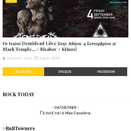
Οι Ιταλοί Demidead Liive Στην Αθήνα, 4 Σεπτεμβρίου @
Black Temple….+ Risabov + Ktinos!
rocknroll_town
Aug 01, 2026
BLOGGER
DISQUS
FACEBOOK
ROCK TODAY
- 04/08/1969 -
Γεννιέται ο Max Cavalera.
#RnRTowners