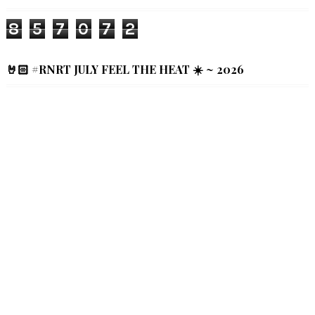
8
5
7
0
7
2
🤘🏻 #RNRT JULY FEEL THE HEAT ☀️ ~ 2026