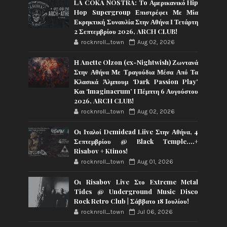
LA COKA NOSTRA: To Αμερικανικό Hip
Hop Supergroup Επιστρέφει Με Μία
Εκρηκτική Συναυλία Στην Αθήνα Ι Τετάρτη
2 Σεπτεμβρίου 2026, ARCH CLUB!
rocknroll_town
Aug 02, 2026
Η Anette Olzon (ex-Nightwish) Ζωντανά
Στην Αθήνα Με Τραγούδια Μέσα Από Τα
Κλασικά Άλμπουμ ‘Dark Passion Play’
Και ‘Imaginaerum’ I Πέμπτη 6 Αυγούστου
2026, ARCH CLUB!
rocknroll_town
Aug 02, 2026
Οι Ιταλοί Demidead Liive Στην Αθήνα, 4
Σεπτεμβρίου @ Black Temple….+
Risabov + Ktinos!
rocknroll_town
Aug 01, 2026
Οι Risabov Live Στο Extreme Metal
Tides @ Underground Music Disco
Rock Retro Club | Σάββατο 18 Ιουλίου!
rocknroll_town
Jul 06, 2026