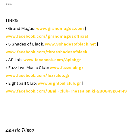
***
LINKS:
• Grand Magus:
www.grandmagus.com
|
www.facebook.com/grandmagusofficial
• 3 Shades of Black:
www.3shadesofblack.net
|
www.facebook.com/threeshadesofblack
• 3P Lab:
www.facebook.com/3plabgr
• Fuzz Live Music Club:
www.fuzzclub.gr
|
www.facebook.com/fuzzclub.gr
• Eightball Club:
www.eightballclub.gr
|
www.facebook.com/8Ball-Club-Thessaloniki-280843264149
Δελτίο Τύπου