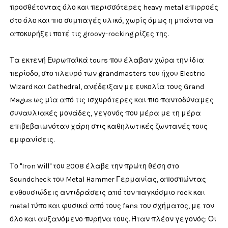
προσθέτοντας όλο και περισσότερες heavy metal επιρροές
στο όλο και πιο συμπαγές υλικό, χωρίς όμως η μπάντα να
αποκυρήξει ποτέ τις groovy-rocking ρίζες της.
Τα εκτενή Ευρωπαϊκά tours που έλαβαν χώρα την ίδια
περίοδο, στο πλευρό των grandmasters του ήχου Electric
Wizard και Cathedral, ανέδειξαν με ευκολία τους Grand
Magus ως μία από τις ισχυρότερες και πιο παντοδύναμες
συναυλιακές μονάδες, γεγονός που μέρα με τη μέρα
επιβεβαιωνόταν χάρη στις καθηλωτικές ζωντανές τους
εμφανίσεις.
Το "Iron Will" του 2008 έλαβε την πρώτη θέση στο
Soundcheck του Metal Hammer Γερμανίας, αποσπώντας
ενθουσιώδεις αντιδράσεις από τον παγκόσμιο rock και
metal τύπο και φυσικά από τους fans του σχήματος, με τον
όλο και αυξανόμενο πυρήνα τους. Ήταν πλέον γεγονός: Οι