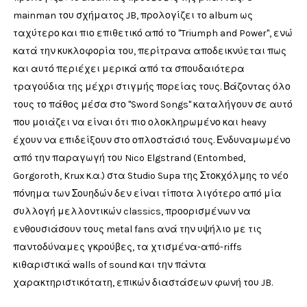
mainman του σχήματος JB, προλογίζει το album ως
ταχύτερο και πιο επιθετικό από το "Triumph and Power", ενώ
κατά την κυκλοφορία του, περίτρανα αποδεικνύεται πως
και αυτό περιέχει μερικά από τα σπουδαιότερα
τραγούδια της μέχρι στιγμής πορείας τους. Βάζοντας όλο
τους το πάθος μέσα στο "Sword Songs" καταλήγουν σε αυτό
που μοιάζει να είναι ότι πιο ολοκληρωμένο και heavy
έχουν να επιδείξουν στο οπλοστάσιό τους. Ενδυναμωμένο
από την παραγωγή του Nico Elgstrand (Entombed,
Gorgoroth, Krux κ.α.) στα Studio Supa της Στοκχόλμης το νέο
πόνημα των Σουηδών δεν είναι τίποτα λιγότερο από μία
συλλογή μελλοντικών classics, προορισμένων να
ενθουσιάσουν τους metal fans ανά την υψήλιο με τις
παντοδύναμες γκρούβες, τα χτισμένα-από-riffs
κιθαριστικά walls of sound και την πάντα
χαρακτηριστικότατη, επικών διαστάσεων φωνή του JB.