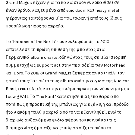
Grand Magus είχαν για τα καλά στρογγυλοκαθίσει σε
έναν θρόνο, λαξευμένο από epic doom και heavy metal
φέροντας ταυτόχρονα μία πρωτοφανή από τους ίδιους
προσήλωση προς το ακραίο.
Το "Hammer of the North" που κυκλοφόρησε το 2010
αποτέλεσε τη πρώτη επίθεση της μπάντας στα
Γερμανικά album charts, οδηγώντας τους σε μία ιστορική
συμμετοχή ως support act στην περιοδεία των Motorhead
και Doro. Το 2012 οι Grand Magus ξεπέρασαν και πάλι τον
εαυτό τους:Το πρώτο τους album υπό την αιγίδα της Nuclear
Blast, αποτέλεσε και την επίσημη πρώτη του νέου ντράμερ
Ludwig Witt. Το "The Hunt" κατέστησε πιο ξεκάθαρο από
ποτέ πως η προοπτική της μπάντας για εξέλιξη και πρόοδο
ήταν ακόμη πολύ μακριά από το να εξαντληθεί, ενώ το
διαρκώς αυξανόμενο ενδιαφέρον του κοινού και της
βιομηχανίας έμοιαζε να επισφραγίζει το πόσο το