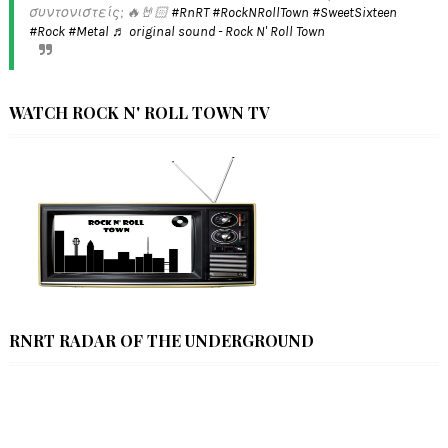
συντονιστείς; 🔥🤘🏻
#RnRT
#RockNRollTown
#SweetSixteen
#Rock
#Metal
♬ original sound - Rock N' Roll Town
WATCH ROCK N' ROLL TOWN TV
RNRT RADAR OF THE UNDERGROUND