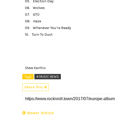
05. Election Day
06. Wolves
07. GTO
08. Haze
09. Whenever You’re Ready
10. Turn To Dust
Steve Xanthis
Tags
# MUSIC NEWS
Share This
Newer Article