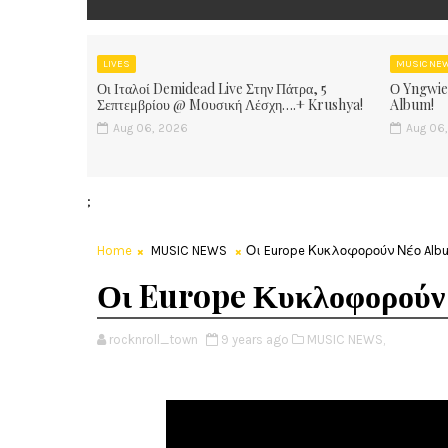
LIVES
MUSIC NE
Οι Ιταλοί Demidead Live Στην Πάτρα, 5
Ο Yngwie
Σεπτεμβρίου @ Moυσική Λέσχη….+ Krushya!
Album!
Aug 06, 2026
Aug 06
;
Home
MUSIC NEWS
Οι Europe Κυκλοφορούν Νέο Alb
Οι Europe Κυκλοφορούν
rocknroll_town
9 years ago
MUSIC NEWS,