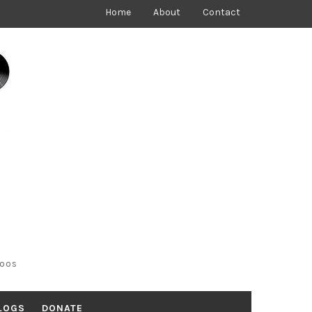
Home
About
Contact
toos
LOGS
DONATE