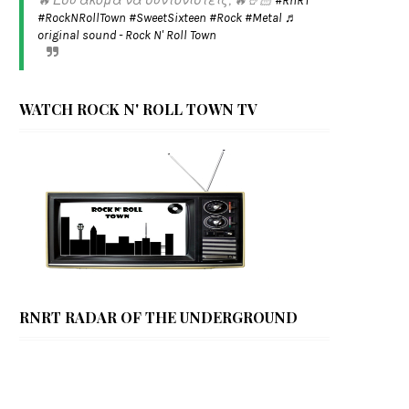
🔥 Εσύ ακόμα να συντονιστείς; 🔥🤘🏻
#RnRT
#RockNRollTown
#SweetSixteen
#Rock
#Metal
♬
original sound - Rock N' Roll Town
WATCH ROCK N' ROLL TOWN TV
RNRT RADAR OF THE UNDERGROUND