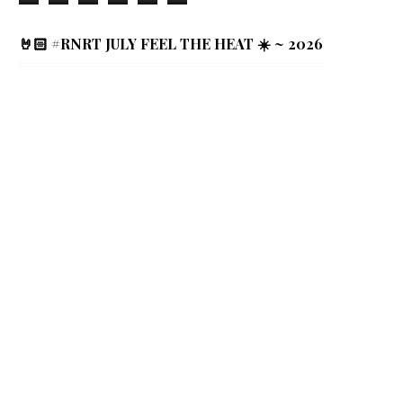
🤘🏻 #RNRT JULY FEEL THE HEAT ☀️ ~ 2026