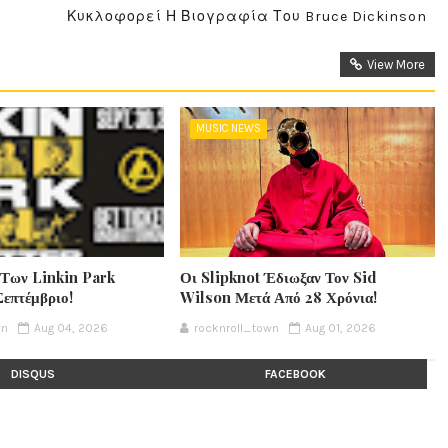
Κυκλοφορεί Η Βιογραφία Του Bruce Dickinson
View More
MUSIC NEWS
 Των Linkin Park
Οι Slipknot Έδιωξαν Τον Sid
Σεπτέμβριο!
Wilson Μετά Από 28 Χρόνια!
wn
Aug 04, 2026
rocknroll_town
Aug 01, 2026
DISQUS
FACEBOOK