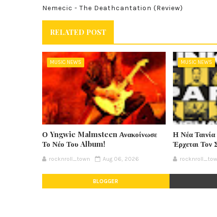
Nemecic - The Deathcantation (Review)
RELATED POST
MUSIC NEWS
MUSIC NEWS
Ο Yngwie Malmsteen Ανακοίνωσε
Η Νέα Ταινία
Το Νέο Του Album!
Έρχεται Τον 
rocknroll_town
Aug 06, 2026
rocknroll_to
BLOGGER