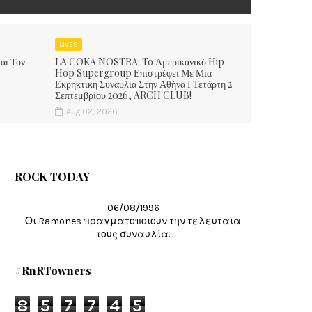
LIVES
αι Τον
LA COKA NOSTRA: To Αμερικανικό Hip
Hop Supergroup Επιστρέφει Με Μία
Εκρηκτική Συναυλία Στην Αθήνα Ι Τετάρτη 2
Σεπτεμβρίου 2026, ARCH CLUB!
Aug 02, 2026
ROCK TODAY
- 06/08/1996 -
Οι Ramones πραγματοποιούν την τελευταία
τους συναυλία.
#RnRTowners
8
5
7
7
4
5