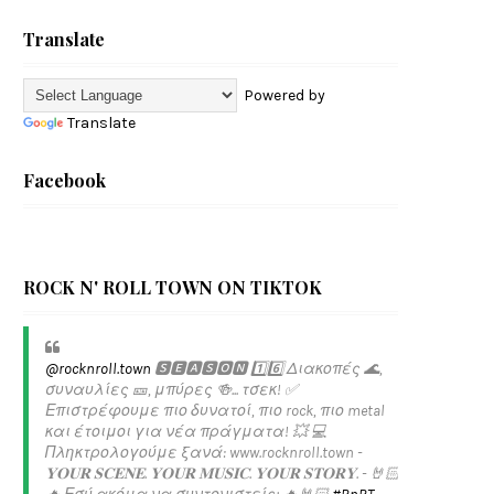
Translate
Powered by
Translate
Facebook
ROCK N' ROLL TOWN ON TIKTOK
@rocknroll.town
🆂🅴🅰🆂🅾🅽 1️⃣6️⃣ Διακοπές 🌊,
συναυλίες 🎫, μπύρες 🍻... τσεκ! ✅️
Επιστρέφουμε πιο δυνατοί, πιο rock, πιο metal
και έτοιμοι για νέα πράγματα! 💥 💻
Πληκτρολογούμε ξανά: www.rocknroll.town -
𝐘𝐎𝐔𝐑 𝐒𝐂𝐄𝐍𝐄. 𝐘𝐎𝐔𝐑 𝐌𝐔𝐒𝐈𝐂. 𝐘𝐎𝐔𝐑 𝐒𝐓𝐎𝐑𝐘. - 🤘🏻