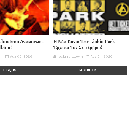
lmsteen Ανακοίνωσε
Η Νέα Ταινία Των Linkin Park
Album!
Έρχεται Τον Σεπτέμβριο!
wn
Aug 06, 2026
rocknroll_town
Aug 04, 2026
DISQUS
FACEBOOK