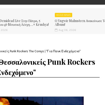
MUSIC NEWS
 Demidead Live Στην Πάτρα, 5
Ο Yngwie Malmsteen Ανακοίνωσε Τ
ίου @ Moυσική Λέσχη….+ Krushya!
Album!
, 2026
Aug 06, 2026
κείς Punk Rockers The Coreys | "Για Πανκ Ενδεχόμενο"
Θεσσαλονικείς Punk Rockers
Ενδεχόμενο"