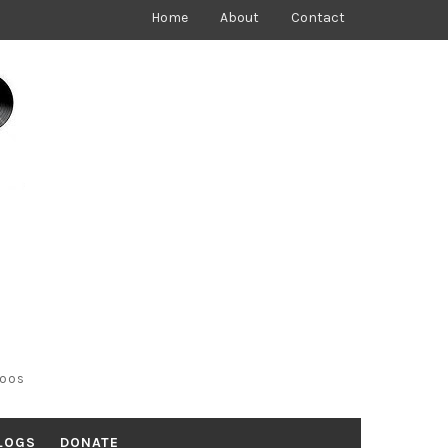
Home
About
Contact
toos
LOGS
DONATE