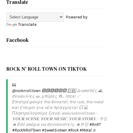
Translate
Powered by
Translate
Facebook
ROCK N' ROLL TOWN ON TIKTOK
@rocknroll.town
🆂🅴🅰🆂🅾🅽 1️⃣6️⃣ Διακοπές 🌊,
συναυλίες 🎫, μπύρες 🍻... τσεκ! ✅️
Επιστρέφουμε πιο δυνατοί, πιο rock, πιο metal
και έτοιμοι για νέα πράγματα! 💥 💻
Πληκτρολογούμε ξανά: www.rocknroll.town -
𝐘𝐎𝐔𝐑 𝐒𝐂𝐄𝐍𝐄. 𝐘𝐎𝐔𝐑 𝐌𝐔𝐒𝐈𝐂. 𝐘𝐎𝐔𝐑 𝐒𝐓𝐎𝐑𝐘. - 🤘🏻
🔥 Εσύ ακόμα να συντονιστείς; 🔥🤘🏻
#RnRT
#RockNRollTown
#SweetSixteen
#Rock
#Metal
♬