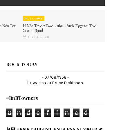
MUSIC NEWS
ο Νέο Του
Η Νέα Ταινία Των Linkin Park Έρχεται Τον
Σεπτέμβριο!
Aug 04, 2026
ROCK TODAY
- 07/08/1958 -
Γεννιέται ο Bruce Dickinson.
#RnRTowners
u
n
d
e
f
i
n
e
d
🤘🏻 #RNRT AUGUST ENDLESS SUMMER 🌊