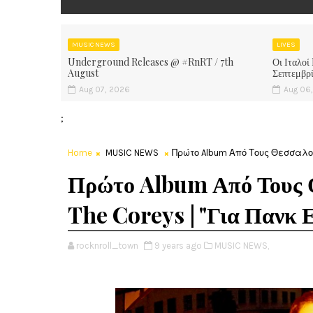
MUSIC NEWS
LIVES
Underground Releases @ #RnRT / 7th
Οι Ιταλοί
August
Σεπτεμβρ
Aug 07, 2026
Aug 06
;
Home
MUSIC NEWS
Πρώτο Album Από Τους Θεσσαλονι
Πρώτο Album Από Τους 
The Coreys | "Για Πανκ 
rocknroll_town
9 years ago
MUSIC NEWS,