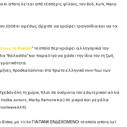
μα κι αποτελείται από τέσσερις φίλους, τον Bob, Kurk, Mario
του 2008 κι αμέσως άρχισε να γράφει τραγούδια και να τα
Corey το Κοκόρι
" το οποίο περιγράφει αλληγορικά τον
α "θάλασσα" και παραλίγο να χάσει την ίδια του τη ζωή,
αγματικότητα.
ήνες προσκαλούνται στο πρώτο ελληνικό mini-Tour των
 σχεδόν όλη τη χώρα, πλάι σε ονόματα του εσωτερικού αλλά
, Vodka Juniors, Marky Ramone κ.α.) σε μικρά και μεγάλα
choolwave κλπ).
 δίσκο, με τίτλο ΓΙΑ ΠΑΝΚ ΕΝΔΕΧΟΜΕΝΟ! το οποίο αποτελεί