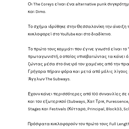
Οι The Coreys είναι ένα alternative punk συγκρότη
και Dimo.
Το σχήμα ιδρύθηκε στην Θεσσαλονίκη την άνοιξη 
κυκλοφορεί στο YouTube και στο διαδίκτυο.
Το πρώτο τους κομμάτι που έγινε γνωστό είναι το "
πρωταγωνιστή, ο οποίος υπνοβατώντας τα κάνει όλ
ζώντας μέσα στο όνειρό του χαμένος από την πρ
Γρήγορα πήραν φόρα και μετά από μόλις λίγους μ
'Αγγλων The Subways.
Έχουν κάνει περισσότερες από 100 συναυλίες σε
και του εξωτερικού (Subways, Χατ Τρικ, Puressence
Stages και Festivals (Κύτταρο, Principal, Block33, S
Πρόσφατα κυκλοφορούν τον πρώτο τους Full Length