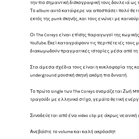
την πιο σημαντική δισκογραφική τους δουλειά ως 
Το album αυτό κατάφερε να αποσπάσει πολύ θετι
εκτός της punk σκηνής, και τους ενώνει με καινούρ
Οι The Coreys είναι επίσης παραγωγοί της κωμικής
YouTube. Εκεί καταγράφουν τις περιπέτειές τους με
διακωμωδούν πραγματικές ιστορίες μέσα από τη ζωή
Στα άμεσα σχέδια τους είναι η κυκλοφορία της κα
underground μουσική σκηνή ακόμη πιο δυνατή.
Το πρώτο single των The Coreys ονομάζεται Ζωή M
τραγούδι με ελληνικό στίχο, γεμάτο θετική ενέργ
Συνοδεύεται από ένα video clip με άκρως νεανική α
Ανεβάστε το volume και καλή ακρόαση!!