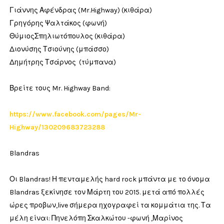
Γιάννης Αφένδρας (Mr.Highway) (κιθάρα)
Γρηγόρης Ψαλτάκος (φωνή)
ΘύμιοςΣπηλιωτόπουλος (κιθάρα)
Διονύσης Τσιούνης (μπάσσο)
Δημήτρης Τσάρνος (τύμπανα)
Βρείτε τους Mr. Highway Band:
https://www.facebook.com/pages/Mr-
Highway/130209683723288
Blandras
Οι Blandras! Η πενταμελής hard rock μπάντα με το όνομα
Blandras ξεκίνησε τον Μάρτη του 2015. μετά από πολλές
ώρες προβων,live σήμερα ηχογραφεί τα κομμάτια της. Τα
μέλη είναι: Πηνελόπη Σκαλκώτου -φωνή ,Μαρίνος