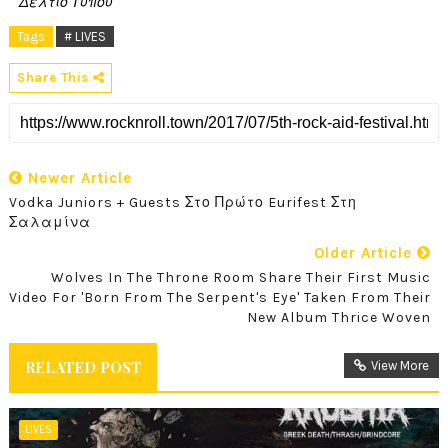
Δελτίο Τύπου
Tags
# LIVES
Share This
Newer Article
Vodka Juniors + Guests Στο Πρώτο Eurifest Στη
Σαλαμίνα
Older Article
Wolves In The Throne Room Share Their First Music
Video For 'Born From The Serpent's Eye' Taken From Their
New Album Thrice Woven
RELATED POST
View More
LIVES