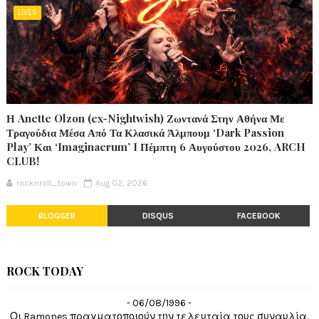
LIVES
Η Anette Olzon (ex-Nightwish) Ζωντανά Στην Αθήνα Με
Τραγούδια Μέσα Από Τα Κλασικά Άλμπουμ ‘Dark Passion
Play’ Και ‘Imaginaerum’ I Πέμπτη 6 Αυγούστου 2026, ARCH
CLUB!
rocknroll_town
Aug 02, 2026
BLOGGER
DISQUS
FACEBOOK
ROCK TODAY
- 06/08/1996 -
Οι Ramones πραγματοποιούν την τελευταία τους συναυλία.