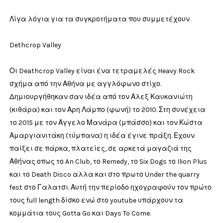
Λίγα λόγια για τα συγκροτήματα που συμμετέχουν
Dethcrop Valley
Οι Deathcrop Valley είναι ένα τετραμελές Heavy Rock
σχήμα από την Αθήνα με αγγλόφωνο στίχο.
Δημιουργήθηκαν σαν ιδέα από τον Αλεξ Καυκανιώτη
(κιθάρα) και τον Αρη Λάμπο (φωνή) το 2010. Στη συνέχεια
το 2015 με τον Άγγελο Μανάρα (μπάσσο) και τον Κώστα
Αμαργιανιτάκη (τύμπανα) η ιδέα έγινε πράξη. Εχουν
παίξει σε πάρκα, πλατείες, σε αρκετά μαγαζιά της
Αθήνας οπως το An Club, το Remedy, το Six Dogs το Ilion Plus
και το Death Disco αλλα και στο πρωτο Under the quarry
fest στο Γαλατσι. Αυτή την περίοδο ηχογραφούν τον πρώτο
τους full length δίσκο ενώ στο youtube υπάρχουν τα
κομμάτια τους Gotta Go και Days To Come.