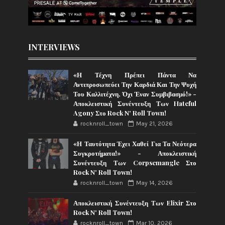
INTERVIEWS
«Η Τέχνη Πρέπει Πάντα Να
Αντιπροσωπεύει Την Καρδιά Και Την Ψυχή
Του Καλλιτέχνη, Όχι Έναν Συμβιβασμό!» -
Αποκλειστική Συνέντευξη Των Hateful
Agony Στο Rock N' Roll Town!
rocknroll_town
May 21, 2026
«Η Ταυτότητα Έχει Χαθεί Για Τα Νεότερα
Συγκροτήματα!» - Αποκλειστική
Συνέντευξη Των Corpsemangle Στο
Rock N' Roll Town!
rocknroll_town
May 14, 2026
Αποκλειστική Συνέντευξη Των Elixir Στο
Rock N' Roll Town!
rocknroll_town
Mar 10, 2026