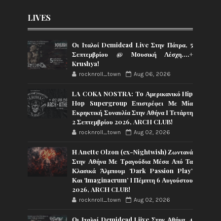
LIVES
Οι Ιταλοί Demidead Live Στην Πάτρα, 5
Σεπτεμβρίου @ Moυσική Λέσχη….+
Krushya!
rocknroll_town
Aug 06, 2026
LA COKA NOSTRA: To Αμερικανικό Hip
Hop Supergroup Επιστρέφει Με Μία
Εκρηκτική Συναυλία Στην Αθήνα Ι Τετάρτη
2 Σεπτεμβρίου 2026, ARCH CLUB!
rocknroll_town
Aug 02, 2026
Η Anette Olzon (ex-Nightwish) Ζωντανά
Στην Αθήνα Με Τραγούδια Μέσα Από Τα
Κλασικά Άλμπουμ ‘Dark Passion Play’
Και ‘Imaginaerum’ I Πέμπτη 6 Αυγούστου
2026, ARCH CLUB!
rocknroll_town
Aug 02, 2026
Οι Ιταλοί Demidead Liive Στην Αθήνα, 4