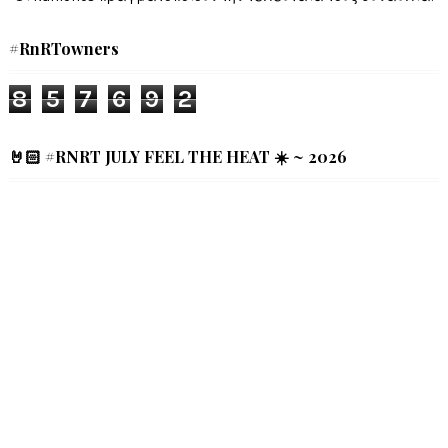
#RnRTowners
8
5
7
6
9
2
🤘🏻 #RNRT JULY FEEL THE HEAT ☀️ ~ 2026