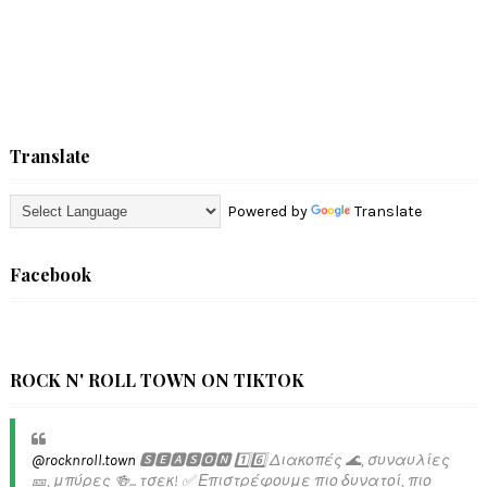
Translate
Powered by
Translate
Facebook
ROCK N' ROLL TOWN ON TIKTOK
@rocknroll.town
🆂🅴🅰🆂🅾🅽 1️⃣6️⃣ Διακοπές 🌊, συναυλίες
🎫, μπύρες 🍻... τσεκ! ✅️ Επιστρέφουμε πιο δυνατοί, πιο