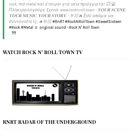
rock, πιο metal και έτοιμοι για νέα πράγματα! 💥 💻
Πληκτρολογούμε ξανά: www.rocknroll.town - 𝐘𝐎𝐔𝐑 𝐒𝐂𝐄𝐍𝐄.
𝐘𝐎𝐔𝐑 𝐌𝐔𝐒𝐈𝐂. 𝐘𝐎𝐔𝐑 𝐒𝐓𝐎𝐑𝐘. - 🤘🏻🔥 Εσύ ακόμα να
συντονιστείς; 🔥🤘🏻
#RnRT
#RockNRollTown
#SweetSixteen
#Rock
#Metal
♬ original sound - Rock N' Roll Town
WATCH ROCK N' ROLL TOWN TV
RNRT RADAR OF THE UNDERGROUND