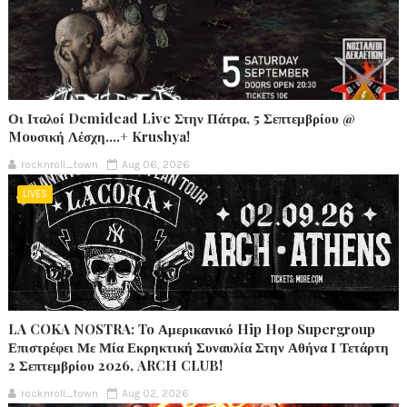
Οι Ιταλοί Demidead Live Στην Πάτρα, 5 Σεπτεμβρίου @
Moυσική Λέσχη….+ Krushya!
rocknroll_town
Aug 06, 2026
LIVES
LA COKA NOSTRA: To Αμερικανικό Hip Hop Supergroup
Επιστρέφει Με Μία Εκρηκτική Συναυλία Στην Αθήνα Ι Τετάρτη
2 Σεπτεμβρίου 2026, ARCH CLUB!
rocknroll_town
Aug 02, 2026