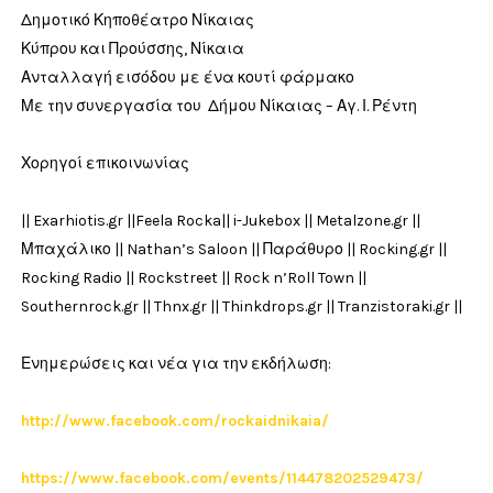
Δημοτικό Κηποθέατρο Νίκαιας
Κύπρου και Προύσσης, Νίκαια
Ανταλλαγή εισόδου με ένα κουτί φάρμακο
Με την συνεργασία του Δήμου Νίκαιας – Αγ. Ι. Ρέντη
Χορηγοί επικοινωνίας
|| Exarhiotis.gr ||Feela Rocka|| i-Jukebox || Metalzone.gr ||
Μπαχάλικο || Nathan’s Saloon || Παράθυρο || Rocking.gr ||
Rocking Radio || Rockstreet || Rock n’Roll Town ||
Southernrock.gr || Thnx.gr || Thinkdrops.gr || Tranzistoraki.gr ||
Ενημερώσεις και νέα για την εκδήλωση:
http://www.facebook.com/rockaidnikaia/
https://www.facebook.com/events/114478202529473/