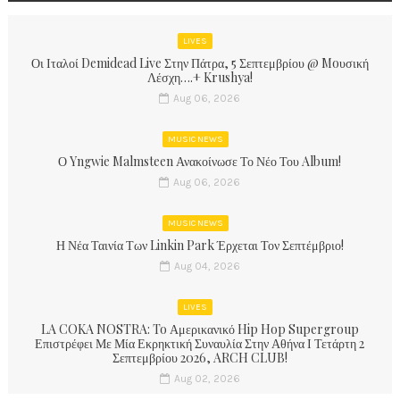
LIVES
Οι Ιταλοί Demidead Live Στην Πάτρα, 5 Σεπτεμβρίου @ Moυσική
Λέσχη….+ Krushya!
Aug 06, 2026
MUSIC NEWS
Ο Yngwie Malmsteen Ανακοίνωσε Το Νέο Του Album!
Aug 06, 2026
MUSIC NEWS
Η Νέα Ταινία Των Linkin Park Έρχεται Τον Σεπτέμβριο!
Aug 04, 2026
LIVES
LA COKA NOSTRA: To Αμερικανικό Hip Hop Supergroup
Επιστρέφει Με Μία Εκρηκτική Συναυλία Στην Αθήνα Ι Τετάρτη 2
Σεπτεμβρίου 2026, ARCH CLUB!
Aug 02, 2026