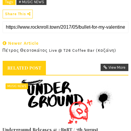
Tags
# MUSIC NEWS
Share This
Newer Article
Πέτρος Θεοτοκάτος Live @ T26 Coffee Bar (Kοζάνη)
RELATED POST
View More
MUSIC NEWS
Underground Releases @ #RnRT / 7th August