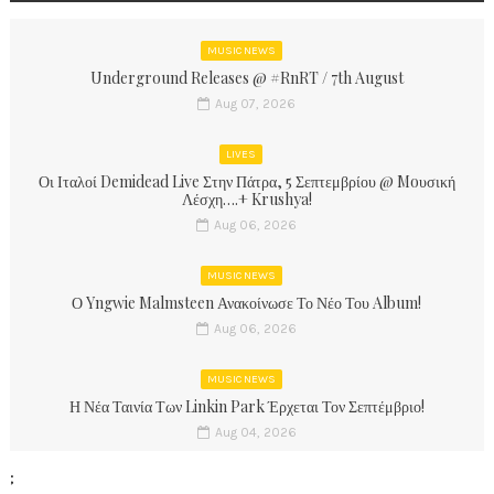
MUSIC NEWS
Underground Releases @ #RnRT / 7th August
Aug 07, 2026
LIVES
Οι Ιταλοί Demidead Live Στην Πάτρα, 5 Σεπτεμβρίου @ Moυσική
Λέσχη….+ Krushya!
Aug 06, 2026
MUSIC NEWS
Ο Yngwie Malmsteen Ανακοίνωσε Το Νέο Του Album!
Aug 06, 2026
MUSIC NEWS
Η Νέα Ταινία Των Linkin Park Έρχεται Τον Σεπτέμβριο!
Aug 04, 2026
;