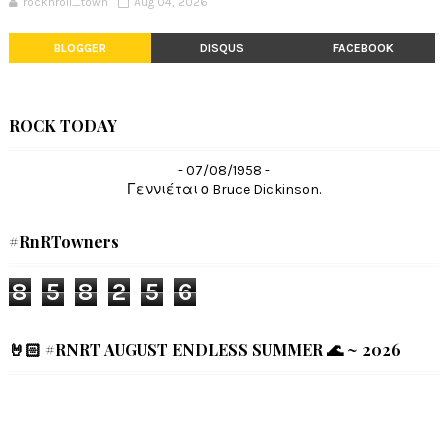
rocknroll_town
Aug 04, 2026
BLOGGER
DISQUS
FACEBOOK
ROCK TODAY
- 07/08/1958 -
Γεννιέται ο Bruce Dickinson.
#RnRTowners
8
5
8
2
5
6
🤘🏻 #RNRT AUGUST ENDLESS SUMMER 🌊 ~ 2026