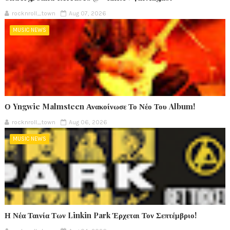
rocknroll_town
Aug 07, 2026
MUSIC NEWS
Ο Yngwie Malmsteen Ανακοίνωσε Το Νέο Του Album!
rocknroll_town
Aug 06, 2026
MUSIC NEWS
Η Νέα Ταινία Των Linkin Park Έρχεται Τον Σεπτέμβριο!