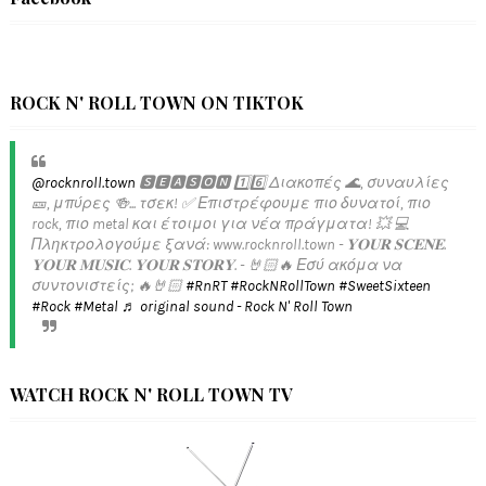
ROCK N' ROLL TOWN ON TIKTOK
@rocknroll.town
🆂🅴🅰🆂🅾🅽 1️⃣6️⃣ Διακοπές 🌊, συναυλίες
🎫, μπύρες 🍻... τσεκ! ✅️ Επιστρέφουμε πιο δυνατοί, πιο
rock, πιο metal και έτοιμοι για νέα πράγματα! 💥 💻
Πληκτρολογούμε ξανά: www.rocknroll.town - 𝐘𝐎𝐔𝐑 𝐒𝐂𝐄𝐍𝐄.
𝐘𝐎𝐔𝐑 𝐌𝐔𝐒𝐈𝐂. 𝐘𝐎𝐔𝐑 𝐒𝐓𝐎𝐑𝐘. - 🤘🏻🔥 Εσύ ακόμα να
συντονιστείς; 🔥🤘🏻
#RnRT
#RockNRollTown
#SweetSixteen
#Rock
#Metal
♬ original sound - Rock N' Roll Town
WATCH ROCK N' ROLL TOWN TV