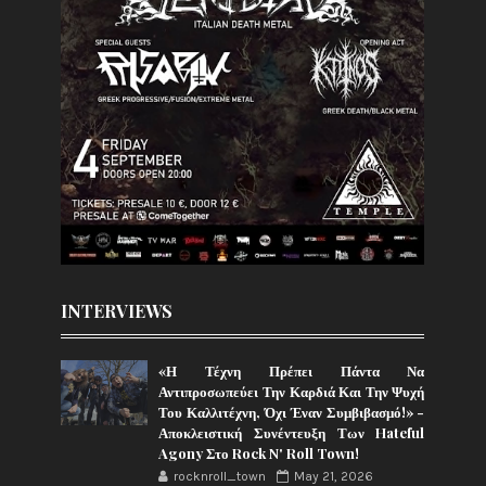
INTERVIEWS
«Η Τέχνη Πρέπει Πάντα Να
Αντιπροσωπεύει Την Καρδιά Και Την Ψυχή
Του Καλλιτέχνη, Όχι Έναν Συμβιβασμό!» -
Αποκλειστική Συνέντευξη Των Hateful
Agony Στο Rock N' Roll Town!
rocknroll_town
May 21, 2026