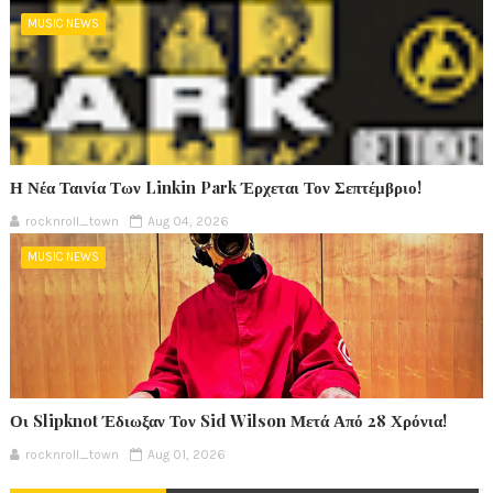
MUSIC NEWS
Η Νέα Ταινία Των Linkin Park Έρχεται Τον Σεπτέμβριο!
rocknroll_town
Aug 04, 2026
MUSIC NEWS
Οι Slipknot Έδιωξαν Τον Sid Wilson Μετά Από 28 Χρόνια!
rocknroll_town
Aug 01, 2026