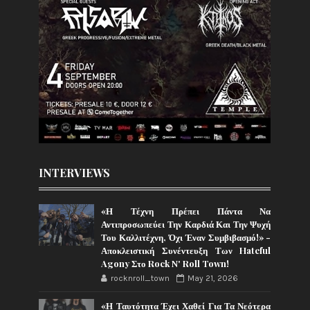
INTERVIEWS
«Η Τέχνη Πρέπει Πάντα Να
Αντιπροσωπεύει Την Καρδιά Και Την Ψυχή
Του Καλλιτέχνη, Όχι Έναν Συμβιβασμό!» -
Αποκλειστική Συνέντευξη Των Hateful
Agony Στο Rock N' Roll Town!
rocknroll_town
May 21, 2026
«Η Ταυτότητα Έχει Χαθεί Για Τα Νεότερα