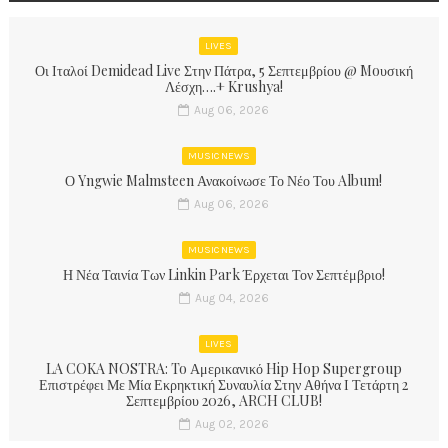
LIVES
Οι Ιταλοί Demidead Live Στην Πάτρα, 5 Σεπτεμβρίου @ Moυσική
Λέσχη….+ Krushya!
Aug 06, 2026
MUSIC NEWS
Ο Yngwie Malmsteen Ανακοίνωσε Το Νέο Του Album!
Aug 06, 2026
MUSIC NEWS
Η Νέα Ταινία Των Linkin Park Έρχεται Τον Σεπτέμβριο!
Aug 04, 2026
LIVES
LA COKA NOSTRA: To Αμερικανικό Hip Hop Supergroup
Επιστρέφει Με Μία Εκρηκτική Συναυλία Στην Αθήνα Ι Τετάρτη 2
Σεπτεμβρίου 2026, ARCH CLUB!
Aug 02, 2026