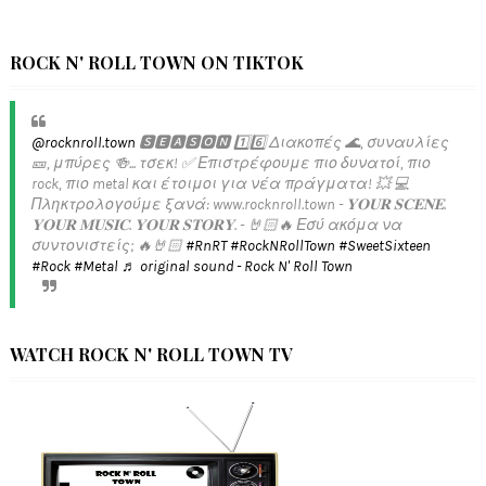
ROCK N' ROLL TOWN ON TIKTOK
@rocknroll.town
🆂🅴🅰🆂🅾🅽 1️⃣6️⃣ Διακοπές 🌊, συναυλίες
🎫, μπύρες 🍻... τσεκ! ✅️ Επιστρέφουμε πιο δυνατοί, πιο
rock, πιο metal και έτοιμοι για νέα πράγματα! 💥 💻
Πληκτρολογούμε ξανά: www.rocknroll.town - 𝐘𝐎𝐔𝐑 𝐒𝐂𝐄𝐍𝐄.
𝐘𝐎𝐔𝐑 𝐌𝐔𝐒𝐈𝐂. 𝐘𝐎𝐔𝐑 𝐒𝐓𝐎𝐑𝐘. - 🤘🏻🔥 Εσύ ακόμα να
συντονιστείς; 🔥🤘🏻
#RnRT
#RockNRollTown
#SweetSixteen
#Rock
#Metal
♬ original sound - Rock N' Roll Town
WATCH ROCK N' ROLL TOWN TV