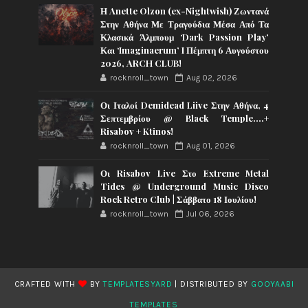
Η Anette Olzon (ex-Nightwish) Ζωντανά
Στην Αθήνα Με Τραγούδια Μέσα Από Τα
Κλασικά Άλμπουμ ‘Dark Passion Play’
Και ‘Imaginaerum’ I Πέμπτη 6 Αυγούστου
2026, ARCH CLUB!
rocknroll_town
Aug 02, 2026
Οι Ιταλοί Demidead Liive Στην Αθήνα, 4
Σεπτεμβρίου @ Black Temple….+
Risabov + Ktinos!
rocknroll_town
Aug 01, 2026
Οι Risabov Live Στο Extreme Metal
Tides @ Underground Music Disco
Rock Retro Club | Σάββατο 18 Ιουλίου!
rocknroll_town
Jul 06, 2026
CRAFTED WITH
BY
TEMPLATESYARD
| DISTRIBUTED BY
GOOYAABI
TEMPLATES