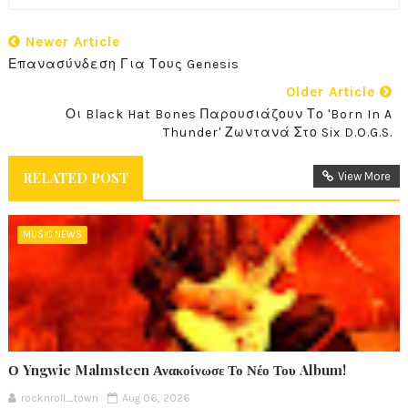
Newer Article
Επανασύνδεση Για Τους Genesis
Older Article
Οι Black Hat Bones Παρουσιάζουν Το 'Born In A
Thunder' Ζωντανά Στο Six D.O.G.S.
RELATED POST
View More
MUSIC NEWS
Ο Yngwie Malmsteen Ανακοίνωσε Το Νέο Του Album!
rocknroll_town
Aug 06, 2026