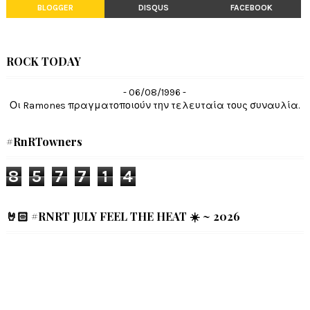
BLOGGER
DISQUS
FACEBOOK
ROCK TODAY
- 06/08/1996 -
Οι Ramones πραγματοποιούν την τελευταία τους συναυλία.
#RnRTowners
8
5
7
7
1
4
🤘🏻 #RNRT JULY FEEL THE HEAT ☀️ ~ 2026