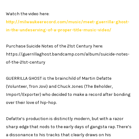
Watch the video here:
http://milwaukeerecord.com/music/meet-guerrilla-ghost-
in-the-undeserving-of-a-proper-title-music-video/
Purchase Suicide Notes of the 21st Century here:
https://guerrillaghost.bandcamp.com/album/suicide-notes-
of-the-21st-century
GUERRILLA GHOST is the brainchild of Martin Defatte
(Volunteer, Tron Jovi) and Chuck Jones (The Beholder,
Import/Exporter) who decided to make a record after bonding
over their love of hip-hop.
Defatte‘s production is distinctly modern, but with a razor
sharp edge that nods to the early days of gangsta rap. There’s
a dissonance to his tracks that clearly draws on his