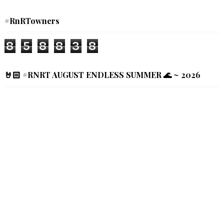
#RnRTowners
8
5
8
8
3
8
🤘🏻 #RNRT AUGUST ENDLESS SUMMER 🌊 ~ 2026