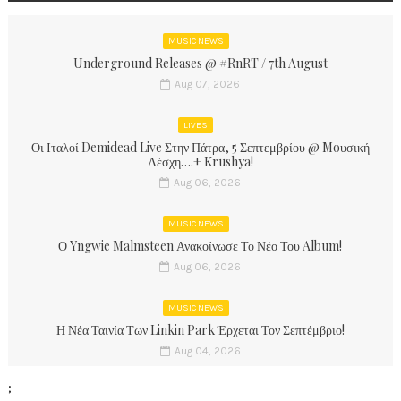
MUSIC NEWS
Underground Releases @ #RnRT / 7th August
Aug 07, 2026
LIVES
Οι Ιταλοί Demidead Live Στην Πάτρα, 5 Σεπτεμβρίου @ Moυσική
Λέσχη….+ Krushya!
Aug 06, 2026
MUSIC NEWS
Ο Yngwie Malmsteen Ανακοίνωσε Το Νέο Του Album!
Aug 06, 2026
MUSIC NEWS
Η Νέα Ταινία Των Linkin Park Έρχεται Τον Σεπτέμβριο!
Aug 04, 2026
;