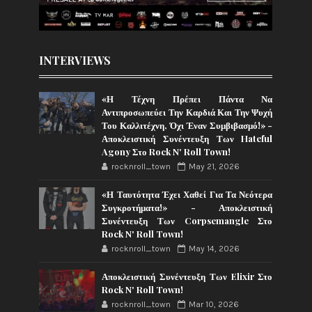
INTERVIEWS
«Η Τέχνη Πρέπει Πάντα Να
Αντιπροσωπεύει Την Καρδιά Και Την Ψυχή
Του Καλλιτέχνη, Όχι Έναν Συμβιβασμό!» -
Αποκλειστική Συνέντευξη Των Hateful
Agony Στο Rock N' Roll Town!
rocknroll_town
May 21, 2026
«Η Ταυτότητα Έχει Χαθεί Για Τα Νεότερα
Συγκροτήματα!» - Αποκλειστική
Συνέντευξη Των Corpsemangle Στο
Rock N' Roll Town!
rocknroll_town
May 14, 2026
Αποκλειστική Συνέντευξη Των Elixir Στο
Rock N' Roll Town!
rocknroll_town
Mar 10, 2026