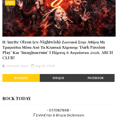
LIVES
Η Anette Olzon (ex-Nightwish) Ζωντανά Στην Αθήνα Με
Τραγούδια Μέσα Από Τα Κλασικά Άλμπουμ ‘Dark Passion
Play’ Και ‘Imaginaerum’ I Πέμπτη 6 Αυγούστου 2026, ARCH
CLUB!
rocknroll_town
Aug 02, 2026
BLOGGER
DISQUS
FACEBOOK
ROCK TODAY
- 07/08/1958 -
Γεννιέται ο Bruce Dickinson.