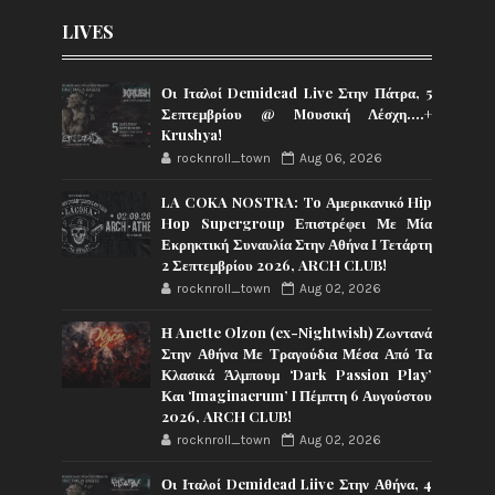
LIVES
Οι Ιταλοί Demidead Live Στην Πάτρα, 5
Σεπτεμβρίου @ Moυσική Λέσχη….+
Krushya!
rocknroll_town
Aug 06, 2026
LA COKA NOSTRA: To Αμερικανικό Hip
Hop Supergroup Επιστρέφει Με Μία
Εκρηκτική Συναυλία Στην Αθήνα Ι Τετάρτη
2 Σεπτεμβρίου 2026, ARCH CLUB!
rocknroll_town
Aug 02, 2026
Η Anette Olzon (ex-Nightwish) Ζωντανά
Στην Αθήνα Με Τραγούδια Μέσα Από Τα
Κλασικά Άλμπουμ ‘Dark Passion Play’
Και ‘Imaginaerum’ I Πέμπτη 6 Αυγούστου
2026, ARCH CLUB!
rocknroll_town
Aug 02, 2026
Οι Ιταλοί Demidead Liive Στην Αθήνα, 4