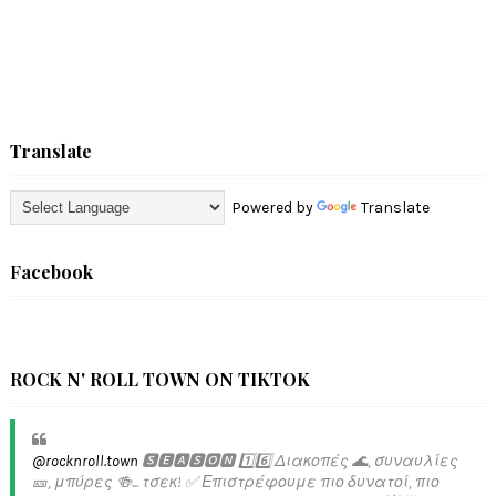
Translate
Powered by
Translate
Facebook
ROCK N' ROLL TOWN ON TIKTOK
@rocknroll.town
🆂🅴🅰🆂🅾🅽 1️⃣6️⃣ Διακοπές 🌊, συναυλίες
🎫, μπύρες 🍻... τσεκ! ✅️ Επιστρέφουμε πιο δυνατοί, πιο