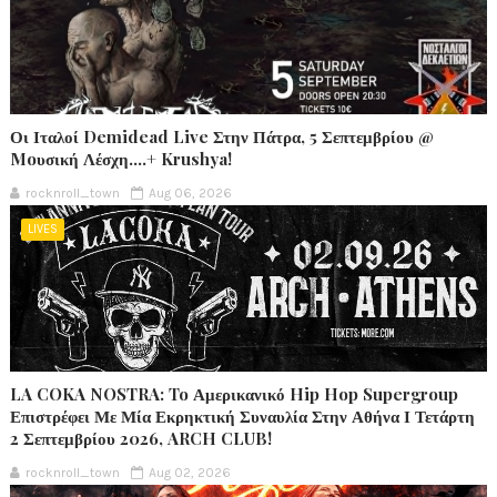
Οι Ιταλοί Demidead Live Στην Πάτρα, 5 Σεπτεμβρίου @
Moυσική Λέσχη….+ Krushya!
rocknroll_town
Aug 06, 2026
LIVES
LA COKA NOSTRA: To Αμερικανικό Hip Hop Supergroup
Επιστρέφει Με Μία Εκρηκτική Συναυλία Στην Αθήνα Ι Τετάρτη
2 Σεπτεμβρίου 2026, ARCH CLUB!
rocknroll_town
Aug 02, 2026