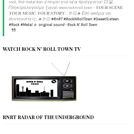
rock, πιο metal και έτοιμοι για νέα πράγματα! 💥 💻
Πληκτρολογούμε ξανά: www.rocknroll.town - 𝐘𝐎𝐔𝐑 𝐒𝐂𝐄𝐍𝐄.
𝐘𝐎𝐔𝐑 𝐌𝐔𝐒𝐈𝐂. 𝐘𝐎𝐔𝐑 𝐒𝐓𝐎𝐑𝐘. - 🤘🏻🔥 Εσύ ακόμα να
συντονιστείς; 🔥🤘🏻
#RnRT
#RockNRollTown
#SweetSixteen
#Rock
#Metal
♬ original sound - Rock N' Roll Town
WATCH ROCK N' ROLL TOWN TV
RNRT RADAR OF THE UNDERGROUND