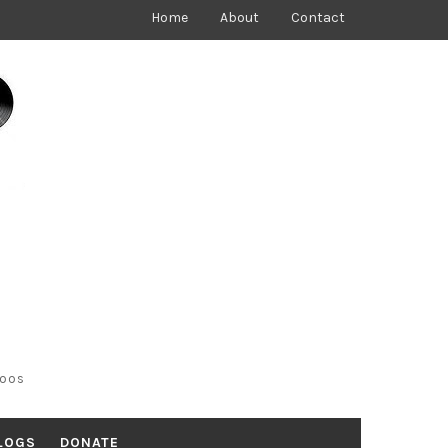
Home
About
Contact
toos
LOGS
DONATE