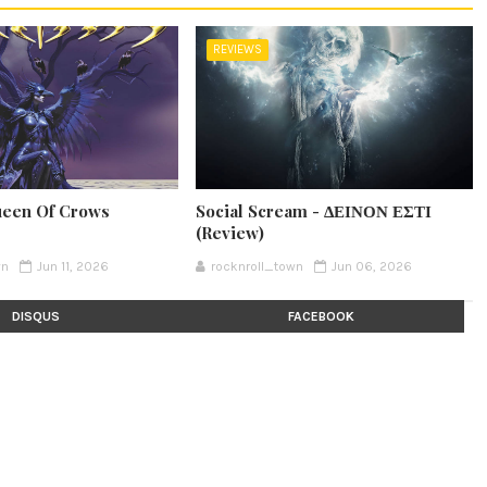
REVIEWS
ueen Of Crows
Social Scream - ΔΕΙΝΟΝ ΕΣΤΙ
(Review)
wn
Jun 11, 2026
rocknroll_town
Jun 06, 2026
DISQUS
FACEBOOK