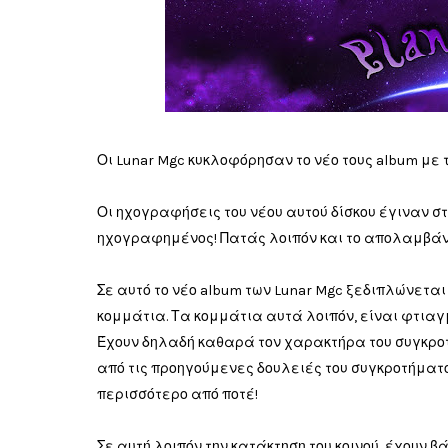
Οι Lunar Mgc κυκλοφόρησαν το νέο τους album με τί
Οι ηχογραφήσεις του νέου αυτού δίσκου έγιναν στα 
ηχογραφημένος! Πατάς λοιπόν και το απολαμβάν
Σε αυτό το νέο album των Lunar Mgc ξεδιπλώνετα
κομμάτια. Τα κομμάτια αυτά λοιπόν, είναι φτιαγ
Έχουν δηλαδή καθαρά τον χαρακτήρα του συγκροτ
από τις προηγούμενες δουλειές του συγκροτήματο
περισσότερο από ποτέ!
Σε αυτή λοιπόν την κατάκτηση του κοινού, έχουν 