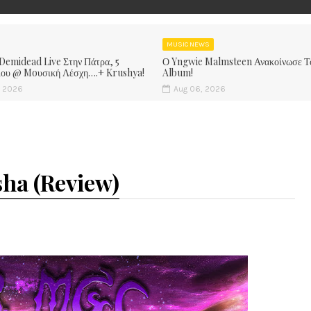
MUSIC NEWS
 Demidead Live Στην Πάτρα, 5
Ο Yngwie Malmsteen Ανακοίνωσε Τ
ίου @ Moυσική Λέσχη….+ Krushya!
Album!
, 2026
Aug 06, 2026
sha (Review)