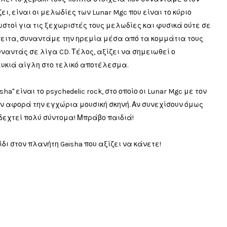
ζει, είναι οι μελωδίες των Lunar Mgc που είναι το κύριο
ωστοί για τις ξεχωριστές τους μελωδίες και φυσικά ούτε σε
Έπειτα, συναντάμε την ηρεμία μέσα από τα κομμάτια τους
αντάς σε λίγα CD. Τέλος, αξίζει να σημειωθεί ο
υκιά αίγλη στο τελικό αποτέλεσμα.
ha" είναι το psychedelic rock, στο οποίο οι Lunar Mgc με τον
ον αφορά την εγχώρια μουσική σκηνή. Αν συνεχίσουν όμως
ποδεχτεί πολύ σύντομα! Μπράβο παιδιά!
ίδι στον πλανήτη Geisha που αξίζει να κάνετε!