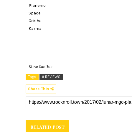
Planemo
Space
Geisha
Karma
Steve Xanthis
Tags
# REVIEWS
Share This
RELATED POST