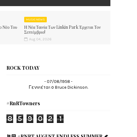
MUSIC NEWS
ο Νέο Του
Η Νέα Ταινία Των Linkin Park Έρχεται Τον
Σεπτέμβριο!
Aug 04, 2026
ROCK TODAY
- 07/08/1958 -
Γεννιέται ο Bruce Dickinson.
#RnRTowners
8
5
9
0
2
1
🤘🏻 #RNRT AUGUST ENDLESS SUMMER 🌊