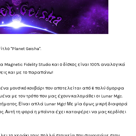
τλο "Planet Geisha".
Magnetic Fidelity Studio και ο δίσκος είναι 100% αναλογικά
εις και με το παραπάνω!
ι ένα μουσικό κουβάρι που αποτελείται από 6 πολύ όμορφα
μένα με τον τρόπο που μας έχουν καλομάθει οι Lunar Mgc.
ήματος. Είναι απλά Lunar Mgc! Με μία όμως μικρή διαφορά
ς. Αυτή τη φορά η μπάντα έχει καταφέρει να μας κερδίσει
βάλει το χεράκι τους πολλά στοιχεία που συναντάμε στον