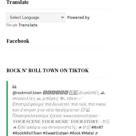
Translate
Powered by
Translate
Facebook
ROCK N' ROLL TOWN ON TIKTOK
@rocknroll.town
🆂🅴🅰🆂🅾🅽 1️⃣6️⃣ Διακοπές 🌊,
συναυλίες 🎫, μπύρες 🍻... τσεκ! ✅️
Επιστρέφουμε πιο δυνατοί, πιο rock, πιο metal
και έτοιμοι για νέα πράγματα! 💥 💻
Πληκτρολογούμε ξανά: www.rocknroll.town -
𝐘𝐎𝐔𝐑 𝐒𝐂𝐄𝐍𝐄. 𝐘𝐎𝐔𝐑 𝐌𝐔𝐒𝐈𝐂. 𝐘𝐎𝐔𝐑 𝐒𝐓𝐎𝐑𝐘. - 🤘🏻
🔥 Εσύ ακόμα να συντονιστείς; 🔥🤘🏻
#RnRT
#RockNRollTown
#SweetSixteen
#Rock
#Metal
♬