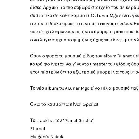
δίσκο. Αρχικά, το πιο σοβαρό στοιχείο που σε κερδί
συστατικό σε κάθε κομμάτι. Οι Lunar Mgc είναι γν
αυτόν το δίσκο πρόκειται να σε απογοητεύσουν. 
που σε χαλαρώνουν με έναν όμορφο τρόπο που συν
αναλογικά ηχογραφημένος ήχος που δίνει μια γλ
Όσον αφορά το μουσικό είδος του album "Planet Geis
καιρό φαίνεται να γίνονται master του είδους όσ
έτσι, πιστεύω ότι το εξωτερικό μπορεί να τους υ
Το νέο album των Lunar Mgc είναι ένα μουσικό ταξ
Όλα τα κομμάτια είναι ωραία!
Το tracklist του "Planet Geisha":
Eternal
Malgani's Nebula