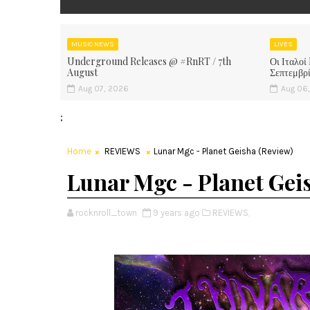
MUSIC NEWS
LIVES
Underground Releases @ #RnRT / 7th
Οι Ιταλοί
August
Σεπτεμβρ
Aug 07, 2026
Aug 06
;
Home
REVIEWS
Lunar Mgc - Planet Geisha (Review)
Lunar Mgc - Planet Gei
rocknroll_town
9 years ago
REVIEWS,