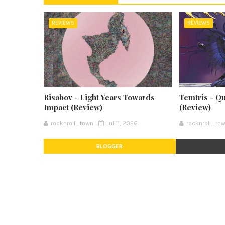
REVIEWS
REVIEWS
Risabov - Light Years Towards
Temtris - Q
Impact (Review)
(Review)
rocknroll_town
Jul 11, 2026
rocknroll_to
BLOGGER