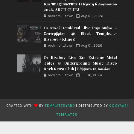
Και ‘Imaginaerum’ I Πέμπτη 6 Αυγούστου
2026, ARCH CLUB!
rocknroll_town
Aug 02, 2026
Οι Ιταλοί Demidead Liive Στην Αθήνα, 4
Σεπτεμβρίου @ Black Temple….+
Risabov + Ktinos!
rocknroll_town
Aug 01, 2026
Οι Risabov Live Στο Extreme Metal
Tides @ Underground Music Disco
Rock Retro Club | Σάββατο 18 Ιουλίου!
rocknroll_town
Jul 06, 2026
CRAFTED WITH
BY
TEMPLATESYARD
| DISTRIBUTED BY
GOOYAABI
TEMPLATES