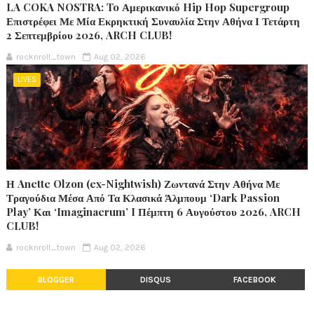
LA COKA NOSTRA: To Αμερικανικό Hip Hop Supergroup
Επιστρέφει Με Μία Εκρηκτική Συναυλία Στην Αθήνα Ι Τετάρτη
2 Σεπτεμβρίου 2026, ARCH CLUB!
rocknroll_town
Aug 02, 2026
LIVES
Η Anette Olzon (ex-Nightwish) Ζωντανά Στην Αθήνα Με
Τραγούδια Μέσα Από Τα Κλασικά Άλμπουμ ‘Dark Passion
Play’ Και ‘Imaginaerum’ I Πέμπτη 6 Αυγούστου 2026, ARCH
CLUB!
rocknroll_town
Aug 02, 2026
BLOGGER
DISQUS
FACEBOOK