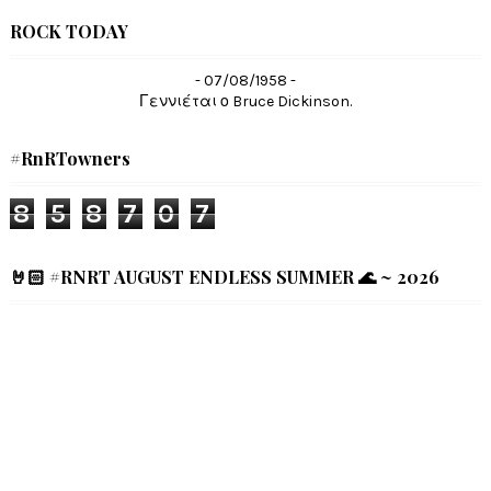
ROCK TODAY
- 07/08/1958 -
Γεννιέται ο Bruce Dickinson.
#RnRTowners
8
5
8
7
0
7
🤘🏻 #RNRT AUGUST ENDLESS SUMMER 🌊 ~ 2026