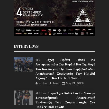
INTERVIEWS
«Η Τέχνη Πρέπει Πάντα Να
Αντιπροσωπεύει Την Καρδιά Και Την Ψυχή
Του Καλλιτέχνη, Όχι Έναν Συμβιβασμό!» -
Αποκλειστική Συνέντευξη Των Hateful
Agony Στο Rock N' Roll Town!
rocknroll_town
May 21, 2026
«Η Ταυτότητα Έχει Χαθεί Για Τα Νεότερα
Συγκροτήματα!» - Αποκλειστική
Συνέντευξη Των Corpsemangle Στο
Rock N' Roll Town!