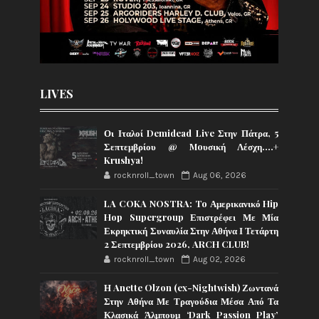
LIVES
Οι Ιταλοί Demidead Live Στην Πάτρα, 5
Σεπτεμβρίου @ Moυσική Λέσχη….+
Krushya!
rocknroll_town
Aug 06, 2026
LA COKA NOSTRA: To Αμερικανικό Hip
Hop Supergroup Επιστρέφει Με Μία
Εκρηκτική Συναυλία Στην Αθήνα Ι Τετάρτη
2 Σεπτεμβρίου 2026, ARCH CLUB!
rocknroll_town
Aug 02, 2026
Η Anette Olzon (ex-Nightwish) Ζωντανά
Στην Αθήνα Με Τραγούδια Μέσα Από Τα
Κλασικά Άλμπουμ ‘Dark Passion Play’