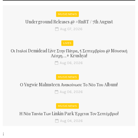
MUSIC NEWS
Underground Releases @ #RnRT / 7th August
Aug 07, 2026
LIVES
Οι Ιταλοί Demidead Live Στην Πάτρα, 5 Σεπτεμβρίου @ Moυσική
Λέσχη….+ Krushya!
Aug 06, 2026
MUSIC NEWS
Ο Yngwie Malmsteen Ανακοίνωσε Το Νέο Του Album!
Aug 06, 2026
MUSIC NEWS
Η Νέα Ταινία Των Linkin Park Έρχεται Τον Σεπτέμβριο!
Aug 04, 2026
;