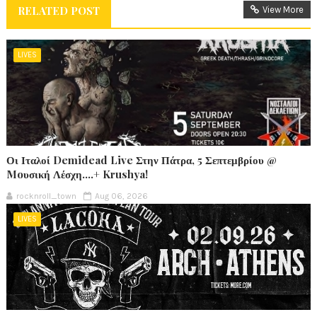
RELATED POST
View More
LIVES
Οι Ιταλοί Demidead Live Στην Πάτρα, 5 Σεπτεμβρίου @
Moυσική Λέσχη….+ Krushya!
rocknroll_town
Aug 06, 2026
LIVES