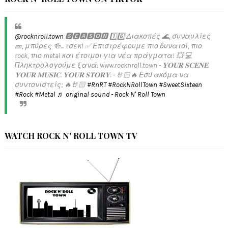
@rocknroll.town
🆂🅴🅰🆂🅾🅽 1️⃣6️⃣ Διακοπές 🌊, συναυλίες
🎫, μπύρες 🍻... τσεκ! ✅️ Επιστρέφουμε πιο δυνατοί, πιο
rock, πιο metal και έτοιμοι για νέα πράγματα! 💥 💻
Πληκτρολογούμε ξανά: www.rocknroll.town - 𝐘𝐎𝐔𝐑 𝐒𝐂𝐄𝐍𝐄.
𝐘𝐎𝐔𝐑 𝐌𝐔𝐒𝐈𝐂. 𝐘𝐎𝐔𝐑 𝐒𝐓𝐎𝐑𝐘. - 🤘🏻🔥 Εσύ ακόμα να
συντονιστείς; 🔥🤘🏻
#RnRT
#RockNRollTown
#SweetSixteen
#Rock
#Metal
♬ original sound - Rock N' Roll Town
WATCH ROCK N' ROLL TOWN TV