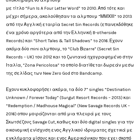
ολοκληρωμένο άλμπουμ
με τίτλο “Fun Is A Four Letter Word” το 2010. Από τότε και
μέχρι σήμερα, ακολούθησαν τα αλμπουμ “ΜΜΧΙΙΙ” το 2013
από την Αγγλική εταιρία Secret Sin Records (επανεκδόθηκε
ένα χρόνο αργότερα από την Ελληνική B-otherside
Records) και “Short Tales & Tall Shadows” τo 2016. Εχουν
ακόμα δύο mini αλμπουμ, το “Club Βizarre” (Secret Sin
Records – UK) του 2012 και το ζωντανά ηχογραφημένο στην
Ιταλία, “Zona Pericolosa” το οποίο διατίθεται δωρεάν μεσω
της σελίδας των New Zero God στο Bandcamp.
Εχουν κυκλοφορήσει ακόμα, τα δύο 7” singles “Destination
Unknown / Forever Today” (Surgut Resort Records – 2013) και
“Redemption / Madhouse Magical” (New Savage Records UK –
2016) οπου μοιράζονται από μια πλευρά με τους
Σκωτσέζους Savage Cut, καθως και δύο digital singles για την
οικονομική ενίσχυση ενος Αγγλικού ιδρυματος σχετικά με
εγκλήματα μίσους και ενος Αμερικάνικου που εχει σκοπό