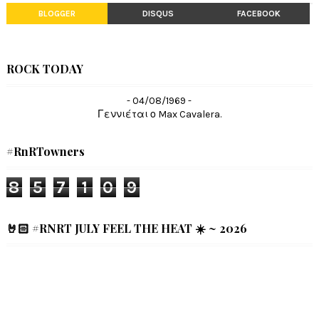
BLOGGER
DISQUS
FACEBOOK
ROCK TODAY
- 04/08/1969 -
Γεννιέται ο Max Cavalera.
#RnRTowners
8
5
7
1
0
9
🤘🏻 #RNRT JULY FEEL THE HEAT ☀️ ~ 2026