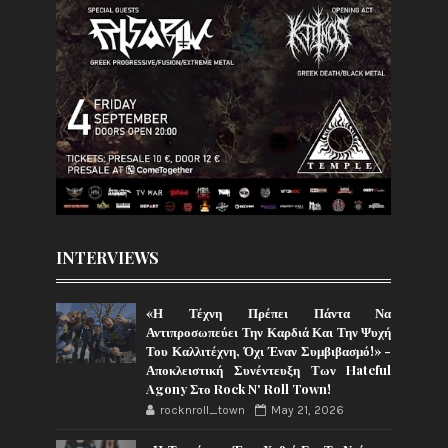
INTERVIEWS
«Η Τέχνη Πρέπει Πάντα Να
Αντιπροσωπεύει Την Καρδιά Και Την Ψυχή
Του Καλλιτέχνη, Όχι Έναν Συμβιβασμό!» -
Αποκλειστική Συνέντευξη Των Hateful
Agony Στο Rock N' Roll Town!
rocknroll_town
May 21, 2026