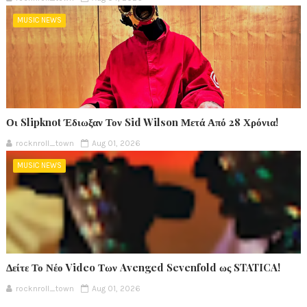
MUSIC NEWS
Οι Slipknot Έδιωξαν Τον Sid Wilson Μετά Από 28 Χρόνια!
rocknroll_town
Aug 01, 2026
MUSIC NEWS
Δείτε Το Νέο Video Των Avenged Sevenfold ως STATICA!
rocknroll_town
Aug 01, 2026