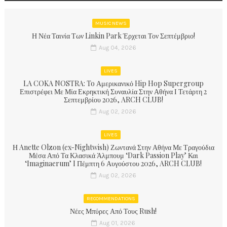
MUSIC NEWS
Η Νέα Ταινία Των Linkin Park Έρχεται Τον Σεπτέμβριο!
Aug 04, 2026
LIVES
LA COKA NOSTRA: To Αμερικανικό Hip Hop Supergroup
Επιστρέφει Με Μία Εκρηκτική Συναυλία Στην Αθήνα Ι Τετάρτη 2
Σεπτεμβρίου 2026, ARCH CLUB!
Aug 02, 2026
LIVES
Η Anette Olzon (ex-Nightwish) Ζωντανά Στην Αθήνα Με Τραγούδια
Μέσα Από Τα Κλασικά Άλμπουμ ‘Dark Passion Play’ Και
‘Imaginaerum’ I Πέμπτη 6 Αυγούστου 2026, ARCH CLUB!
Aug 02, 2026
RECOMMENDATIONS
Νέες Μπύρες Από Τους Rush!
Aug 01, 2026