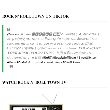
ROCK N' ROLL TOWN ON TIKTOK
@rocknroll.town
🆂🅴🅰🆂🅾🅽 1️⃣6️⃣ Διακοπές 🌊, συναυλίες
🎫, μπύρες 🍻... τσεκ! ✅️ Επιστρέφουμε πιο δυνατοί, πιο
rock, πιο metal και έτοιμοι για νέα πράγματα! 💥 💻
Πληκτρολογούμε ξανά: www.rocknroll.town - 𝐘𝐎𝐔𝐑 𝐒𝐂𝐄𝐍𝐄.
𝐘𝐎𝐔𝐑 𝐌𝐔𝐒𝐈𝐂. 𝐘𝐎𝐔𝐑 𝐒𝐓𝐎𝐑𝐘. - 🤘🏻🔥 Εσύ ακόμα να
συντονιστείς; 🔥🤘🏻
#RnRT
#RockNRollTown
#SweetSixteen
#Rock
#Metal
♬ original sound - Rock N' Roll Town
WATCH ROCK N' ROLL TOWN TV