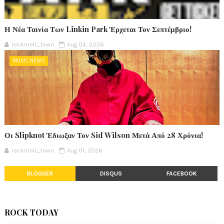
Η Νέα Ταινία Των Linkin Park Έρχεται Τον Σεπτέμβριο!
rocknroll_town
Aug 04, 2026
MUSIC NEWS
Οι Slipknot Έδιωξαν Τον Sid Wilson Μετά Από 28 Χρόνια!
rocknroll_town
Aug 01, 2026
BLOGGER
DISQUS
FACEBOOK
ROCK TODAY