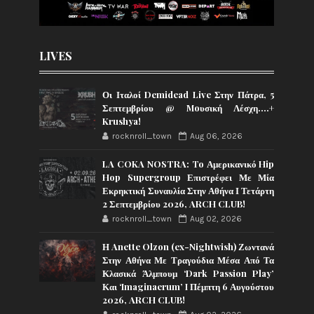
LIVES
Οι Ιταλοί Demidead Live Στην Πάτρα, 5
Σεπτεμβρίου @ Moυσική Λέσχη….+
Krushya!
rocknroll_town
Aug 06, 2026
LA COKA NOSTRA: To Αμερικανικό Hip
Hop Supergroup Επιστρέφει Με Μία
Εκρηκτική Συναυλία Στην Αθήνα Ι Τετάρτη
2 Σεπτεμβρίου 2026, ARCH CLUB!
rocknroll_town
Aug 02, 2026
Η Anette Olzon (ex-Nightwish) Ζωντανά
Στην Αθήνα Με Τραγούδια Μέσα Από Τα
Κλασικά Άλμπουμ ‘Dark Passion Play’
Και ‘Imaginaerum’ I Πέμπτη 6 Αυγούστου
2026, ARCH CLUB!