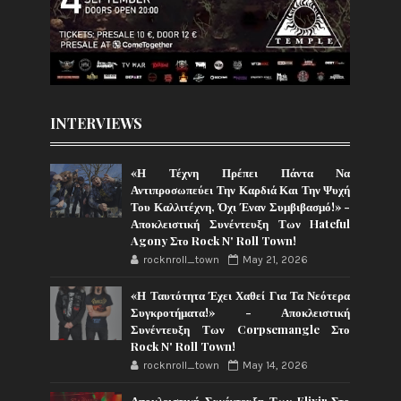
INTERVIEWS
«Η Τέχνη Πρέπει Πάντα Να
Αντιπροσωπεύει Την Καρδιά Και Την Ψυχή
Του Καλλιτέχνη, Όχι Έναν Συμβιβασμό!» -
Αποκλειστική Συνέντευξη Των Hateful
Agony Στο Rock N' Roll Town!
rocknroll_town
May 21, 2026
«Η Ταυτότητα Έχει Χαθεί Για Τα Νεότερα
Συγκροτήματα!» - Αποκλειστική
Συνέντευξη Των Corpsemangle Στο
Rock N' Roll Town!
rocknroll_town
May 14, 2026
Αποκλειστική Συνέντευξη Των Elixir Στο