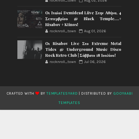
rocknroll_town
Aug 02, 2026
Οι Ιταλοί Demidead Liive Στην Αθήνα, 4
Σεπτεμβρίου @ Black Temple….+
Risabov + Ktinos!
rocknroll_town
Aug 01, 2026
Οι Risabov Live Στο Extreme Metal
Tides @ Underground Music Disco
Rock Retro Club | Σάββατο 18 Ιουλίου!
rocknroll_town
Jul 06, 2026
CRAFTED WITH
BY
TEMPLATESYARD
| DISTRIBUTED BY
GOOYAABI
TEMPLATES