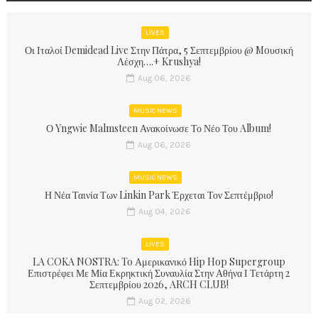
LIVES
Οι Ιταλοί Demidead Live Στην Πάτρα, 5 Σεπτεμβρίου @ Moυσική
Λέσχη….+ Krushya!
Aug 06, 2026
MUSIC NEWS
Ο Yngwie Malmsteen Ανακοίνωσε Το Νέο Του Album!
Aug 06, 2026
MUSIC NEWS
Η Νέα Ταινία Των Linkin Park Έρχεται Τον Σεπτέμβριο!
Aug 04, 2026
LIVES
LA COKA NOSTRA: To Αμερικανικό Hip Hop Supergroup
Επιστρέφει Με Μία Εκρηκτική Συναυλία Στην Αθήνα Ι Τετάρτη 2
Σεπτεμβρίου 2026, ARCH CLUB!
Aug 02, 2026