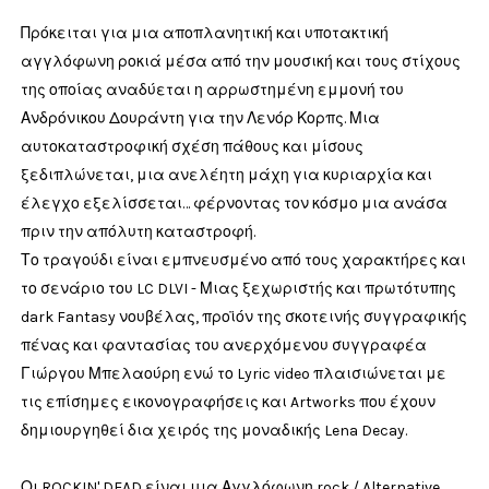
Πρόκειται για μια αποπλανητική και υποτακτική
αγγλόφωνη ροκιά μέσα από την μουσική και τους στίχους
της οποίας αναδύεται η αρρωστημένη εμμονή του
Ανδρόνικου Δουράντη για την Λενόρ Κορπς. Μια
αυτοκαταστροφική σχέση πάθους και μίσους
ξεδιπλώνεται, μια ανελέητη μάχη για κυριαρχία και
έλεγχο εξελίσσεται… φέρνοντας τον κόσμο μια ανάσα
πριν την απόλυτη καταστροφή.
Το τραγούδι είναι εμπνευσμένο από τους χαρακτήρες και
το σενάριο του LC DLVI - Μιας ξεχωριστής και πρωτότυπης
dark Fantasy νουβέλας, προϊόν της σκοτεινής συγγραφικής
πένας και φαντασίας του ανερχόμενου συγγραφέα
Γιώργου Μπελαούρη ενώ το Lyric video πλαισιώνεται με
τις επίσημες εικονογραφήσεις και Artworks που έχουν
δημιουργηθεί δια χειρός της μοναδικής Lena Decay.
Οι ROCKIN' DEAD είναι μια Αγγλόφωνη rock / Alternative