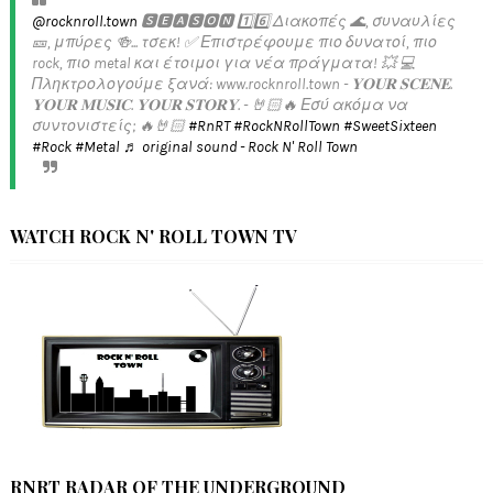
@rocknroll.town
🆂🅴🅰🆂🅾🅽 1️⃣6️⃣ Διακοπές 🌊, συναυλίες
🎫, μπύρες 🍻... τσεκ! ✅️ Επιστρέφουμε πιο δυνατοί, πιο
rock, πιο metal και έτοιμοι για νέα πράγματα! 💥 💻
Πληκτρολογούμε ξανά: www.rocknroll.town - 𝐘𝐎𝐔𝐑 𝐒𝐂𝐄𝐍𝐄.
𝐘𝐎𝐔𝐑 𝐌𝐔𝐒𝐈𝐂. 𝐘𝐎𝐔𝐑 𝐒𝐓𝐎𝐑𝐘. - 🤘🏻🔥 Εσύ ακόμα να
συντονιστείς; 🔥🤘🏻
#RnRT
#RockNRollTown
#SweetSixteen
#Rock
#Metal
♬ original sound - Rock N' Roll Town
WATCH ROCK N' ROLL TOWN TV
RNRT RADAR OF THE UNDERGROUND