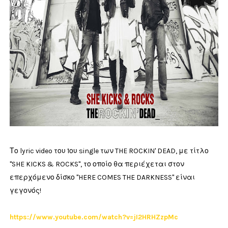
Το lyric video του 1ου single των THE ROCKIN' DEAD, με τίτλο
"SHE KICKS & ROCKS", το οποίο θα περιέχεται στον
επερχόμενο δίσκο "HERE COMES THE DARKNESS" είναι
γεγονός!
https://www.youtube.com/watch?v=jI2HRHZzpMc