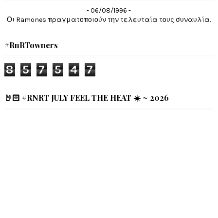
- 06/08/1996 -
Οι Ramones πραγματοποιούν την τελευταία τους συναυλία.
#RnRTowners
8
5
7
5
4
7
🤘🏻 #RNRT JULY FEEL THE HEAT ☀️ ~ 2026