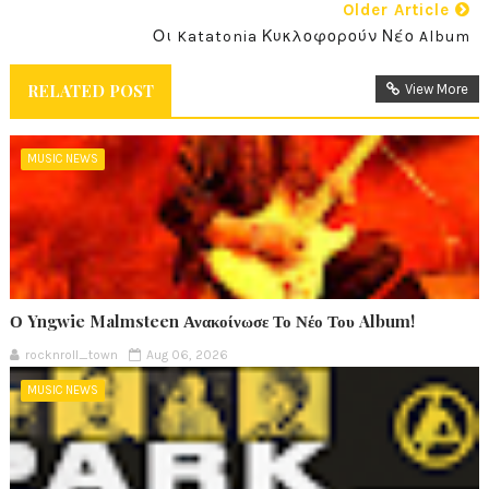
Older Article
Οι Katatonia Κυκλοφορούν Νέο Album
RELATED POST
View More
MUSIC NEWS
Ο Yngwie Malmsteen Ανακοίνωσε Το Νέο Του Album!
rocknroll_town
Aug 06, 2026
MUSIC NEWS