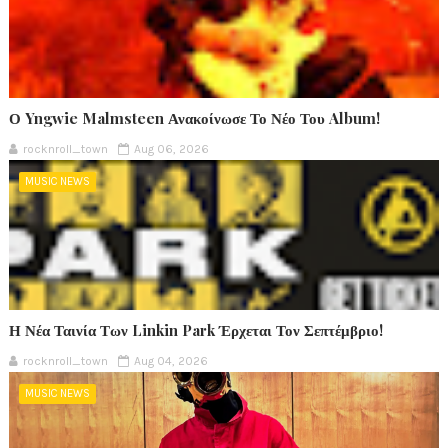
Ο Yngwie Malmsteen Ανακοίνωσε Το Νέο Του Album!
rocknroll_town
Aug 06, 2026
MUSIC NEWS
Η Νέα Ταινία Των Linkin Park Έρχεται Τον Σεπτέμβριο!
rocknroll_town
Aug 04, 2026
MUSIC NEWS