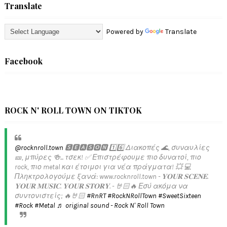
Translate
Powered by
Translate
Facebook
ROCK N' ROLL TOWN ON TIKTOK
@rocknroll.town
🆂🅴🅰🆂🅾🅽 1️⃣6️⃣ Διακοπές 🌊, συναυλίες
🎫, μπύρες 🍻... τσεκ! ✅️ Επιστρέφουμε πιο δυνατοί, πιο
rock, πιο metal και έτοιμοι για νέα πράγματα! 💥 💻
Πληκτρολογούμε ξανά: www.rocknroll.town - 𝐘𝐎𝐔𝐑 𝐒𝐂𝐄𝐍𝐄.
𝐘𝐎𝐔𝐑 𝐌𝐔𝐒𝐈𝐂. 𝐘𝐎𝐔𝐑 𝐒𝐓𝐎𝐑𝐘. - 🤘🏻🔥 Εσύ ακόμα να
συντονιστείς; 🔥🤘🏻
#RnRT
#RockNRollTown
#SweetSixteen
#Rock
#Metal
♬ original sound - Rock N' Roll Town