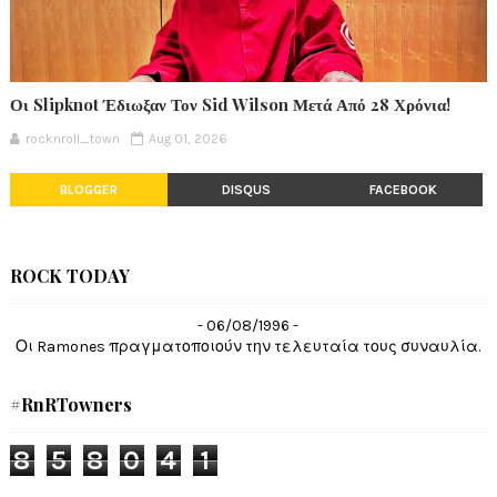
Οι Slipknot Έδιωξαν Τον Sid Wilson Μετά Από 28 Χρόνια!
rocknroll_town
Aug 01, 2026
BLOGGER
DISQUS
FACEBOOK
ROCK TODAY
- 06/08/1996 -
Οι Ramones πραγματοποιούν την τελευταία τους συναυλία.
#RnRTowners
8
5
8
0
4
1