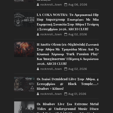
rocknroll_town
Aug 06, 2026
LA COKA NOSTRA: To Αμερικανικό Hip
Hop Supergroup Επιστρέφει Με Μία
Εκρηκτική Συναυλία Στην Αθήνα Ι Τετάρτη
2 Σεπτεμβρίου 2026, ARCH CLUB!
rocknroll_town
Aug 02, 2026
Η Anette Olzon (ex-Nightwish) Ζωντανά
Στην Αθήνα Με Τραγούδια Μέσα Από Τα
Κλασικά Άλμπουμ ‘Dark Passion Play’
Και ‘Imaginaerum’ I Πέμπτη 6 Αυγούστου
2026, ARCH CLUB!
rocknroll_town
Aug 02, 2026
Οι Ιταλοί Demidead Liive Στην Αθήνα, 4
Σεπτεμβρίου @ Black Temple….+
Risabov + Ktinos!
rocknroll_town
Aug 01, 2026
Οι Risabov Live Στο Extreme Metal
Tides @ Underground Music Disco