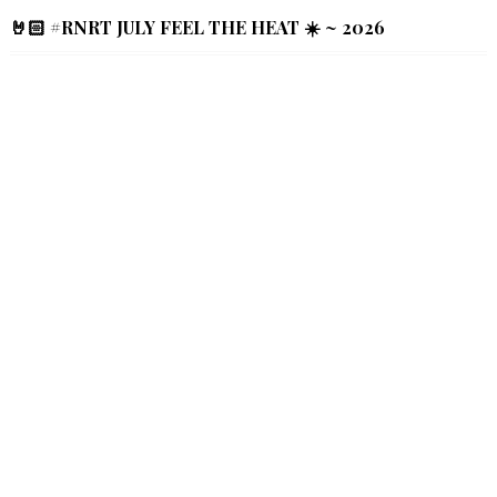
🤘🏻 #RNRT JULY FEEL THE HEAT ☀️ ~ 2026