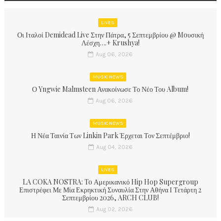
LIVES
Οι Ιταλοί Demidead Live Στην Πάτρα, 5 Σεπτεμβρίου @ Moυσική
Λέσχη….+ Krushya!
Aug 06, 2026
MUSIC NEWS
Ο Yngwie Malmsteen Ανακοίνωσε Το Νέο Του Album!
Aug 06, 2026
MUSIC NEWS
Η Νέα Ταινία Των Linkin Park Έρχεται Τον Σεπτέμβριο!
Aug 04, 2026
LIVES
LA COKA NOSTRA: To Αμερικανικό Hip Hop Supergroup
Επιστρέφει Με Μία Εκρηκτική Συναυλία Στην Αθήνα Ι Τετάρτη 2
Σεπτεμβρίου 2026, ARCH CLUB!
Aug 02, 2026