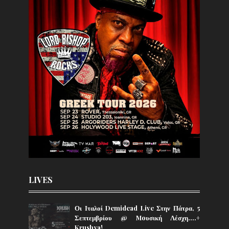
LIVES
Οι Ιταλοί Demidead Live Στην Πάτρα, 5
Σεπτεμβρίου @ Moυσική Λέσχη….+
Krushya!