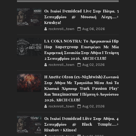
Οι Ιταλοί Demidead Live Στην Πάτρα, 5
Σεπτεμβρίου @ Moυσική Λέσχη….+
Krushya!
rocknroll_town
Aug 06, 2026
LA COKA NOSTRA: To Αμερικανικό Hip
Hop Supergroup Επιστρέφει Με Μία
Εκρηκτική Συναυλία Στην Αθήνα Ι Τετάρτη
2 Σεπτεμβρίου 2026, ARCH CLUB!
rocknroll_town
Aug 02, 2026
Η Anette Olzon (ex-Nightwish) Ζωντανά
Στην Αθήνα Με Τραγούδια Μέσα Από Τα
Κλασικά Άλμπουμ ‘Dark Passion Play’
Και ‘Imaginaerum’ I Πέμπτη 6 Αυγούστου
2026, ARCH CLUB!
rocknroll_town
Aug 02, 2026
Οι Ιταλοί Demidead Liive Στην Αθήνα, 4
Σεπτεμβρίου @ Black Temple….+
Risabov + Ktinos!