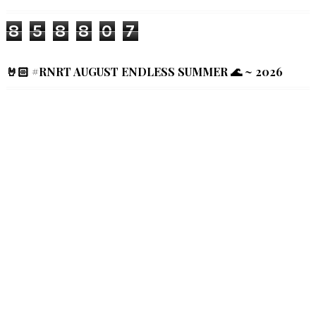
8
5
8
8
0
7
🤘🏻 #RNRT AUGUST ENDLESS SUMMER 🌊 ~ 2026