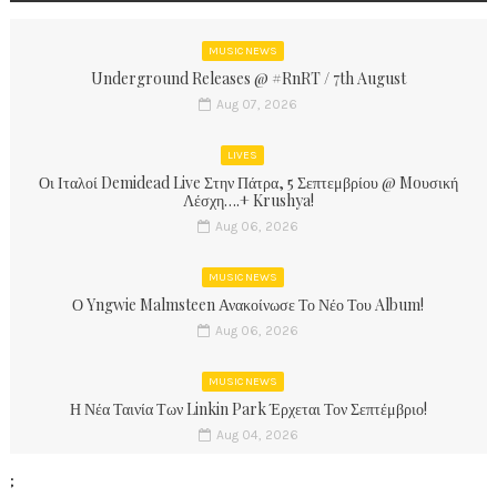
MUSIC NEWS
Underground Releases @ #RnRT / 7th August
Aug 07, 2026
LIVES
Οι Ιταλοί Demidead Live Στην Πάτρα, 5 Σεπτεμβρίου @ Moυσική
Λέσχη….+ Krushya!
Aug 06, 2026
MUSIC NEWS
Ο Yngwie Malmsteen Ανακοίνωσε Το Νέο Του Album!
Aug 06, 2026
MUSIC NEWS
Η Νέα Ταινία Των Linkin Park Έρχεται Τον Σεπτέμβριο!
Aug 04, 2026
;