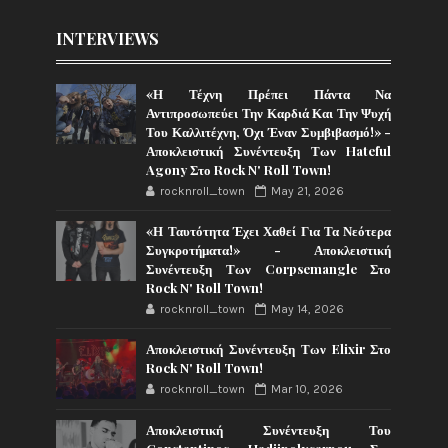
INTERVIEWS
«Η Τέχνη Πρέπει Πάντα Να
Αντιπροσωπεύει Την Καρδιά Και Την Ψυχή
Του Καλλιτέχνη, Όχι Έναν Συμβιβασμό!» -
Αποκλειστική Συνέντευξη Των Hateful
Agony Στο Rock N' Roll Town!
rocknroll_town
May 21, 2026
«Η Ταυτότητα Έχει Χαθεί Για Τα Νεότερα
Συγκροτήματα!» - Αποκλειστική
Συνέντευξη Των Corpsemangle Στο
Rock N' Roll Town!
rocknroll_town
May 14, 2026
Αποκλειστική Συνέντευξη Των Elixir Στο
Rock N' Roll Town!
rocknroll_town
Mar 10, 2026
Αποκλειστική Συνέντευξη Του