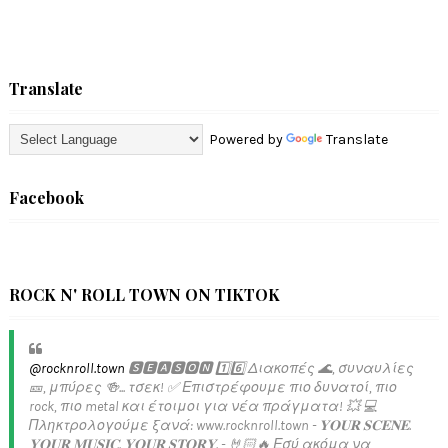
Translate
Powered by
Translate
Facebook
ROCK N' ROLL TOWN ON TIKTOK
@rocknroll.town
🆂🅴🅰🆂🅾🅽 1️⃣6️⃣ Διακοπές 🌊, συναυλίες
🎫, μπύρες 🍻... τσεκ! ✅️ Επιστρέφουμε πιο δυνατοί, πιο
rock, πιο metal και έτοιμοι για νέα πράγματα! 💥 💻
Πληκτρολογούμε ξανά: www.rocknroll.town - 𝐘𝐎𝐔𝐑 𝐒𝐂𝐄𝐍𝐄.
𝐘𝐎𝐔𝐑 𝐌𝐔𝐒𝐈𝐂. 𝐘𝐎𝐔𝐑 𝐒𝐓𝐎𝐑𝐘. - 🤘🏻🔥 Εσύ ακόμα να