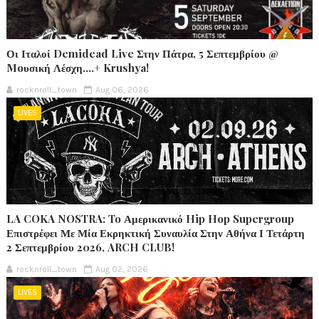
Οι Ιταλοί Demidead Live Στην Πάτρα, 5 Σεπτεμβρίου @
Moυσική Λέσχη….+ Krushya!
rocknroll_town
Aug 06, 2026
LIVES
LA COKA NOSTRA: To Αμερικανικό Hip Hop Supergroup
Επιστρέφει Με Μία Εκρηκτική Συναυλία Στην Αθήνα Ι Τετάρτη
2 Σεπτεμβρίου 2026, ARCH CLUB!
rocknroll_town
Aug 02, 2026
LIVES