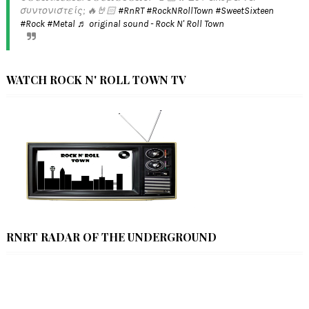
συντονιστείς; 🔥🤘🏻
#RnRT
#RockNRollTown
#SweetSixteen
#Rock
#Metal
♬ original sound - Rock N' Roll Town
WATCH ROCK N' ROLL TOWN TV
RNRT RADAR OF THE UNDERGROUND