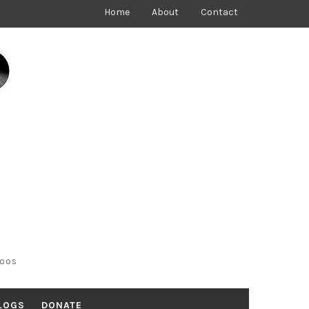
Home
About
Contact
toos
LOGS
DONATE