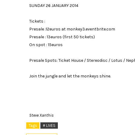
SUNDAY 26 JANUARY 2014
Tickets :
Presale :12euros at monkey3.eventbrite.com
Presale : 13euros (first 50 tickets)
On spot : 15euros
Presale Spots: Ticket House / Stereodisc / Lotus / Nep
Join the jungle and let the monkeys shine.
Steve Xanthis
Tags
# LIVES