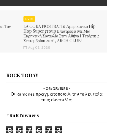
LIVES
αι Τον
LA COKA NOSTRA: To Αμερικανικό Hip
Hop Supergroup Επιστρέφει Με Μία
Εκρηκτική Συναυλία Στην Αθήνα Ι Τετάρτη 2
Σεπτεμβρίου 2026, ARCH CLUB!
Aug 02, 2026
ROCK TODAY
- 06/08/1996 -
Οι Ramones πραγματοποιούν την τελευταία
τους συναυλία.
#RnRTowners
8
5
7
6
7
3