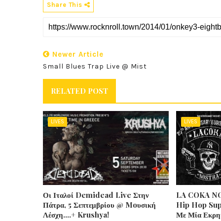
Share This
Newer Article
Small Blues Trap Live @ Mist
RELATED POST
LIVES
LIVES
Οι Ιταλοί Demidead Live Στην
LA COKA NO
Πάτρα, 5 Σεπτεμβρίου @ Moυσική
Hip Hop Sup
Λέσχη….+ Krushya!
Με Μία Εκρη