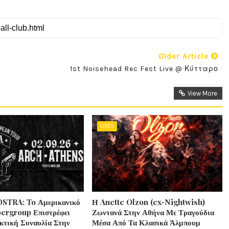
Older Article
1st Noisehead Rec Fest Live @ Κύτταρο
View More
LIVES
STRA: To Αμερικανικό
Η Anette Olzon (ex-Nightwish)
ergroup Επιστρέφει
Ζωντανά Στην Αθήνα Με Τραγούδια
κτική Συναυλία Στην
Μέσα Από Τα Κλασικά Άλμπουμ