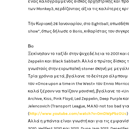
ένας καλογραμμένος δίσκος ορχηστρικής και προ
των Monkey3, κερδίζοντας άξια τις καλύτερες κρ
Τήν Κυριακή 26 Ιανουαρίου, στο Eightball, οπωσδή
show”, όπως δήλωσε ο Boris, κιθαρίστας του συγκρ
Βio
Ξεκίνησαν το ταξίδι στην ψυχεδέλεια το 2001 και 
Zeppelin και Black Sabbath. Αλλά ο πρώτος δίσκος
γνωστούς στην ευρωπαϊκή stoner σκηνή με μεγάλη
Τρία χρόνια μετά, βγάλανε το δεύτερο άλμπουμ το
του «Once upon a time in the West» του Ennio Morr
καλά ξέρουν να παίζουν μουσική, βγάλανε το «Und
Archive, Kiss, Pink Floyd, Led Zeppelin, Deep Purple 
Jelencovich (Transport League, M.A.N)-not too bad γ
(
http://www.youtube.com/watch?v=0mDWpPbzOUc
)
Αλλά η μπάντα είναι γνωστή και για τις εμφανί
2010, Hellfest 2010 και 2012, Duna Jam 2012, Desertfe