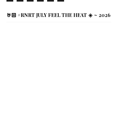
🤘🏻 #RNRT JULY FEEL THE HEAT ☀️ ~ 2026