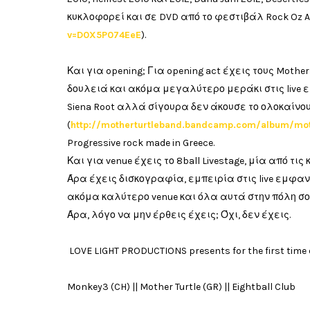
κυκλοφορεί και σε DVD από το φεστιβάλ Rock Oz
v=D0X5P074EeE
).
Και για opening; Για opening act έχεις τους Moth
δουλειά και ακόμα μεγαλύτερο μεράκι στις live ε
Siena Root αλλά σίγουρα δεν άκουσε το ολοκαίνο
(
http://motherturtleband.bandcamp.com/album/mot
Progressive rock made in Greece.
Και για venue έχεις το 8ball Livestage, μία από τ
Άρα έχεις δισκογραφία, εμπειρία στις live εμφαν
ακόμα καλύτερο venue και όλα αυτά στην πόλη σου
Άρα, λόγο να μην έρθεις έχεις; Όχι, δεν έχεις.
LOVE LIGHT PRODUCTIONS presents for the first time 
Monkey3 (CH) || Mother Turtle (GR) || Eightball Club