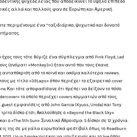
οδευτικής ψυχεδέλειας που αποδεικνύει το υψηλό επίπεδο
ιτικές αλλά και πολλούς φαν σε Ευρώπη και Αμερική.
ποτε περιμένουμε ένα “ταξιδιάρικο, ψυχωτικό και δυνατό
οτήματος.
ο ήχος τους τότε θύμιζε ένα σύμπλεγμα από Pink Floyd, Led
 τους (ονόματι «Monkey3») ήταν αυτό που τους έκανε
 ανταπόκριση από το κοινό και ακόμα καλύτερα reviews.
υς με τίτλο «39Laps» όπου περιέχει το εξαιρετικό cover
icone. Και τότε αποφασίσανε ότι πρέπει να δείξουν το πόσο
ercover» το οποίο περιέχει covers κομματιών από τους
και guest εμφανίσεις από John Garcia (Kyuss, Unida) και Tony
ια τρίτο δίσκο έτσι; Ακολούθησε ο «Beyond the Black Sky»
 και ο «The 5th Sun». Συνολικό Άθροισμα: 5 δίσκοι σε 12 χρόνια.
σεις της σε μεγάλα ευρωπαϊκά φεστιβάλ όπως το Roadburn
st 2012, Up in Smoke Vol.4 και να μην ξεχνάς και το live όπου