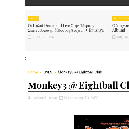
LIVES
MUSIC NE
Οι Ιταλοί Demidead Live Στην Πάτρα, 5
Ο Yngwie
Σεπτεμβρίου @ Moυσική Λέσχη….+ Krushya!
Album!
Aug 06, 2026
Aug 06
;
Home
LIVES
Μonkey3 @ Eightball Club
Μonkey3 @ Eightball C
rocknroll_town
13 years ago
LIVES,