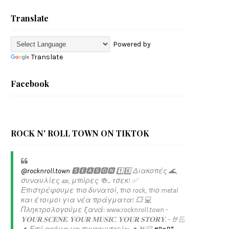
Translate
Powered by
Translate
Facebook
ROCK N' ROLL TOWN ON TIKTOK
@rocknroll.town
🆂🅴🅰🆂🅾🅽 1️⃣6️⃣ Διακοπές 🌊,
συναυλίες 🎫, μπύρες 🍻... τσεκ! ✅️
Επιστρέφουμε πιο δυνατοί, πιο rock, πιο metal
και έτοιμοι για νέα πράγματα! 💥 💻
Πληκτρολογούμε ξανά: www.rocknroll.town -
𝐘𝐎𝐔𝐑 𝐒𝐂𝐄𝐍𝐄. 𝐘𝐎𝐔𝐑 𝐌𝐔𝐒𝐈𝐂. 𝐘𝐎𝐔𝐑 𝐒𝐓𝐎𝐑𝐘. - 🤘🏻