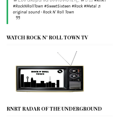
🔥 Εσύ ακόμα να συντονιστείς; 🔥🤘🏻
#RnRT
#RockNRollTown
#SweetSixteen
#Rock
#Metal
♬
original sound - Rock N' Roll Town
WATCH ROCK N' ROLL TOWN TV
RNRT RADAR OF THE UNDERGROUND