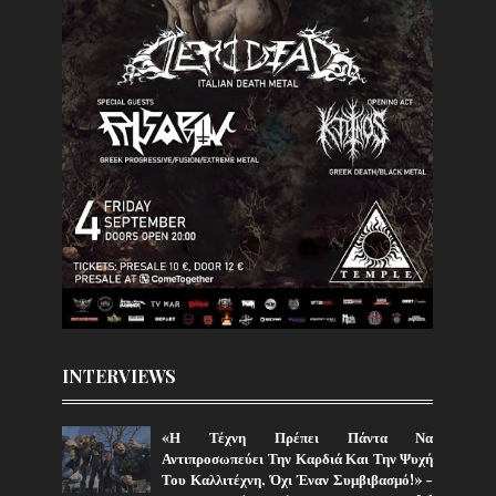
INTERVIEWS
«Η Τέχνη Πρέπει Πάντα Να
Αντιπροσωπεύει Την Καρδιά Και Την Ψυχή
Του Καλλιτέχνη, Όχι Έναν Συμβιβασμό!» -