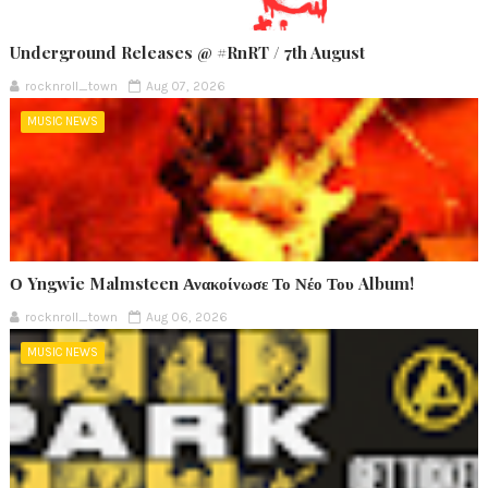
Underground Releases @ #RnRT / 7th August
rocknroll_town
Aug 07, 2026
MUSIC NEWS
Ο Yngwie Malmsteen Ανακοίνωσε Το Νέο Του Album!
rocknroll_town
Aug 06, 2026
MUSIC NEWS