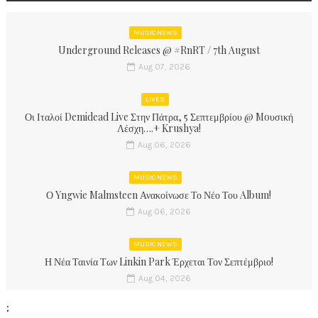
MUSIC NEWS
Underground Releases @ #RnRT / 7th August
Aug 07, 2026
LIVES
Οι Ιταλοί Demidead Live Στην Πάτρα, 5 Σεπτεμβρίου @ Moυσική
Λέσχη….+ Krushya!
Aug 06, 2026
MUSIC NEWS
Ο Yngwie Malmsteen Ανακοίνωσε Το Νέο Του Album!
Aug 06, 2026
MUSIC NEWS
Η Νέα Ταινία Των Linkin Park Έρχεται Τον Σεπτέμβριο!
Aug 04, 2026
;