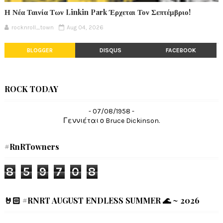
Η Νέα Ταινία Των Linkin Park Έρχεται Τον Σεπτέμβριο!
rocknroll_town
Aug 04, 2026
BLOGGER
DISQUS
FACEBOOK
ROCK TODAY
- 07/08/1958 -
Γεννιέται ο Bruce Dickinson.
#RnRTowners
8
5
9
7
0
8
🤘🏻 #RNRT AUGUST ENDLESS SUMMER 🌊 ~ 2026