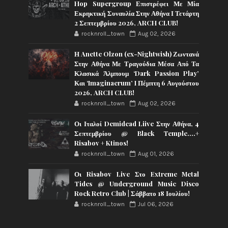
Hop Supergroup Επιστρέφει Με Μία
Εκρηκτική Συναυλία Στην Αθήνα Ι Τετάρτη
2 Σεπτεμβρίου 2026, ARCH CLUB!
rocknroll_town
Aug 02, 2026
Η Anette Olzon (ex-Nightwish) Ζωντανά
Στην Αθήνα Με Τραγούδια Μέσα Από Τα
Κλασικά Άλμπουμ ‘Dark Passion Play’
Και ‘Imaginaerum’ I Πέμπτη 6 Αυγούστου
2026, ARCH CLUB!
rocknroll_town
Aug 02, 2026
Οι Ιταλοί Demidead Liive Στην Αθήνα, 4
Σεπτεμβρίου @ Black Temple….+
Risabov + Ktinos!
rocknroll_town
Aug 01, 2026
Οι Risabov Live Στο Extreme Metal
Tides @ Underground Music Disco
Rock Retro Club | Σάββατο 18 Ιουλίου!
rocknroll_town
Jul 06, 2026