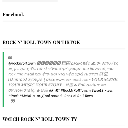
Facebook
ROCK N' ROLL TOWN ON TIKTOK
@rocknroll.town
🆂🅴🅰🆂🅾🅽 1️⃣6️⃣ Διακοπές 🌊, συναυλίες
🎫, μπύρες 🍻... τσεκ! ✅️ Επιστρέφουμε πιο δυνατοί, πιο
rock, πιο metal και έτοιμοι για νέα πράγματα! 💥 💻
Πληκτρολογούμε ξανά: www.rocknroll.town - 𝐘𝐎𝐔𝐑 𝐒𝐂𝐄𝐍𝐄.
𝐘𝐎𝐔𝐑 𝐌𝐔𝐒𝐈𝐂. 𝐘𝐎𝐔𝐑 𝐒𝐓𝐎𝐑𝐘. - 🤘🏻🔥 Εσύ ακόμα να
συντονιστείς; 🔥🤘🏻
#RnRT
#RockNRollTown
#SweetSixteen
#Rock
#Metal
♬ original sound - Rock N' Roll Town
WATCH ROCK N' ROLL TOWN TV