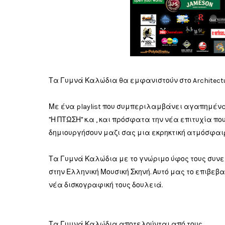
Τα Γυμνά Καλώδια θα εμφανιστούν στο Architecture
Με ένα playlist που συμπεριλαμβάνει αγαπημένα 
"Η ΠΤΩΣΗ" κ.α , και πρόσφατα την νέα επιτυχία π
δημιουργήσουν μαζι σας μια εκρηκτική ατμόσφαιρ
Τα Γυμνά Καλώδια με το γνώριμο ύφος τους συνεχ
στην Ελληνική Μουσική Σκηνή. Αυτό μας το επιβε
νέα δισκογραφική τους δουλειά.
Τα Γυμνά Καλώδια αποτελούνται από τους