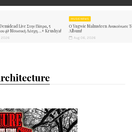
MUSIC NEWS
 Demidead Live Στην Πάτρα, 5
Ο Yngwie Malmsteen Ανακοίνωσε Τ
ίου @ Moυσική Λέσχη….+ Krushya!
Album!
, 2026
Aug 06, 2026
rchitecture