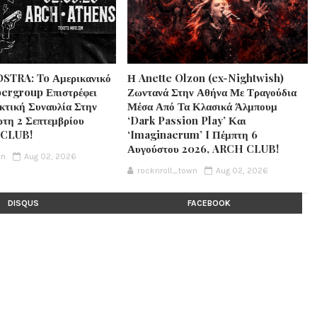
STRA: To Αμερικανικό
Η Anette Olzon (ex-Nightwish)
ergroup Επιστρέφει
Ζωντανά Στην Αθήνα Με Τραγούδια
κτική Συναυλία Στην
Μέσα Από Τα Κλασικά Άλμπουμ
ρτη 2 Σεπτεμβρίου
‘Dark Passion Play’ Και
 CLUB!
‘Imaginaerum’ I Πέμπτη 6
Αυγούστου 2026, ARCH CLUB!
wn
Aug 02, 2026
rocknroll_town
Aug 02, 2026
DISQUS
FACEBOOK