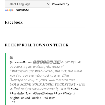
Powered by
Translate
Facebook
ROCK N' ROLL TOWN ON TIKTOK
@rocknroll.town
🆂🅴🅰🆂🅾🅽 1️⃣6️⃣ Διακοπές 🌊,
συναυλίες 🎫, μπύρες 🍻... τσεκ! ✅️
Επιστρέφουμε πιο δυνατοί, πιο rock, πιο metal
και έτοιμοι για νέα πράγματα! 💥 💻
Πληκτρολογούμε ξανά: www.rocknroll.town -
𝐘𝐎𝐔𝐑 𝐒𝐂𝐄𝐍𝐄. 𝐘𝐎𝐔𝐑 𝐌𝐔𝐒𝐈𝐂. 𝐘𝐎𝐔𝐑 𝐒𝐓𝐎𝐑𝐘. - 🤘🏻
🔥 Εσύ ακόμα να συντονιστείς; 🔥🤘🏻
#RnRT
#RockNRollTown
#SweetSixteen
#Rock
#Metal
♬
original sound - Rock N' Roll Town