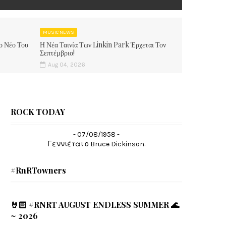
MUSIC NEWS
ο Νέο Του
Η Νέα Ταινία Των Linkin Park Έρχεται Τον
Σεπτέμβριο!
Aug 04, 2026
ROCK TODAY
- 07/08/1958 -
Γεννιέται ο Bruce Dickinson.
#RnRTowners
🤘🏻 #RNRT AUGUST ENDLESS SUMMER 🌊
~ 2026