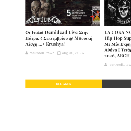
Οι Ιταλοί Demidead Live Στην
LA COKA NO
Πάτρα, 5 Σεπτεμβρίου @ Moυσική
Hip Hop Sup
Λέσχη….+ Krushya!
Με Μία Εκρη
Αθήνα Ι Τετά
rocknroll_town
Aug 06, 2026
2026, ARCH
rocknroll_to
BLOGGER