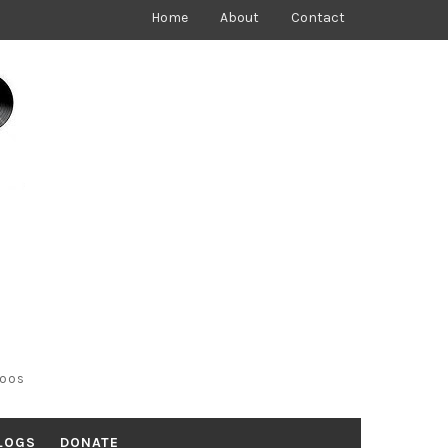
Home
About
Contact
toos
LOGS
DONATE