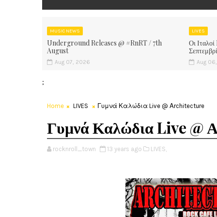
MUSIC NEWS
LIVES
Underground Releases @ #RnRT / 7th
Οι Ιταλοί
August
Σεπτεμβρ
Aug 07, 2026
Aug 06
;
Home
LIVES
Γυμνά Καλώδια Live @ Αrchitecture
Γυμνά Καλώδια Live @ Α
rocknroll_town
13 years ago
LIVES,