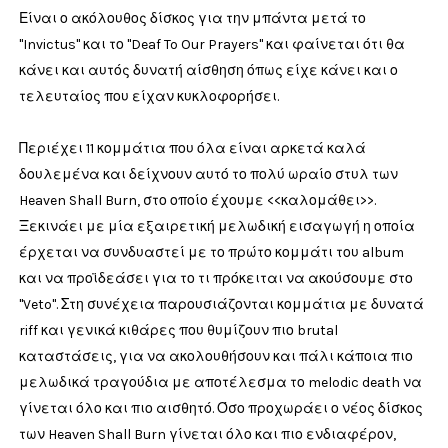
Είναι ο ακόλουθος δίσκος για την μπάντα μετά το
"Invictus" και το "Deaf To Our Prayers" και φαίνεται ότι θα
κάνει και αυτός δυνατή αίσθηση όπως είχε κάνει και ο
τελευταίος που είχαν κυκλοφορήσει.
Περιέχει 11 κομμάτια που όλα είναι αρκετά καλά
δουλεμένα και δείχνουν αυτό το πολύ ωραίο στυλ των
Heaven Shall Burn, στο οποίο έχουμε <<καλομάθει>>.
Ξεκινάει με μία εξαιρετική μελωδική εισαγωγή η οποία
έρχεται να συνδυαστεί με το πρώτο κομμάτι του album
και να προϊδεάσει για το τι πρόκειται να ακούσουμε στο
"Veto". Στη συνέχεια παρουσιάζονται κομμάτια με δυνατά
riff και γενικά κιθάρες που θυμίζουν πιο brutal
καταστάσεις, για να ακολουθήσουν και πάλι κάποια πιο
μελωδικά τραγούδια με αποτέλεσμα το melodic death να
γίνεται όλο και πιο αισθητό. Όσο προχωράει ο νέος δίσκος
των Heaven Shall Burn γίνεται όλο και πιο ενδιαφέρον,