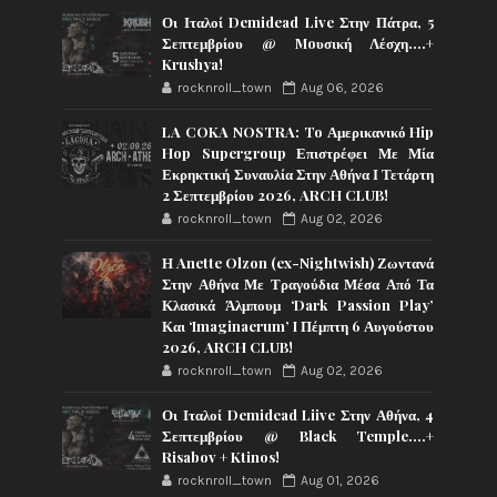
Οι Ιταλοί Demidead Live Στην Πάτρα, 5
Σεπτεμβρίου @ Moυσική Λέσχη….+
Krushya!
rocknroll_town
Aug 06, 2026
LA COKA NOSTRA: To Αμερικανικό Hip
Hop Supergroup Επιστρέφει Με Μία
Εκρηκτική Συναυλία Στην Αθήνα Ι Τετάρτη
2 Σεπτεμβρίου 2026, ARCH CLUB!
rocknroll_town
Aug 02, 2026
Η Anette Olzon (ex-Nightwish) Ζωντανά
Στην Αθήνα Με Τραγούδια Μέσα Από Τα
Κλασικά Άλμπουμ ‘Dark Passion Play’
Και ‘Imaginaerum’ I Πέμπτη 6 Αυγούστου
2026, ARCH CLUB!
rocknroll_town
Aug 02, 2026
Οι Ιταλοί Demidead Liive Στην Αθήνα, 4
Σεπτεμβρίου @ Black Temple….+
Risabov + Ktinos!
rocknroll_town
Aug 01, 2026