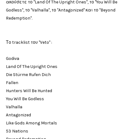
ακούσετε το "Land Of The Upright Ones", το "You Will Be
Godless", το "Valhalla", το "Antagonized" και το "Beyond
Redemption".
Το tracklist του "Veto" :
Godiva
Land Of The Upright Ones
Die Stürme Rufen Dich
Fallen
Hunters Will Be Hunted
You Will Be Godless
Valhalla
Antagonized
Like Gods Among Mortals
53 Nations