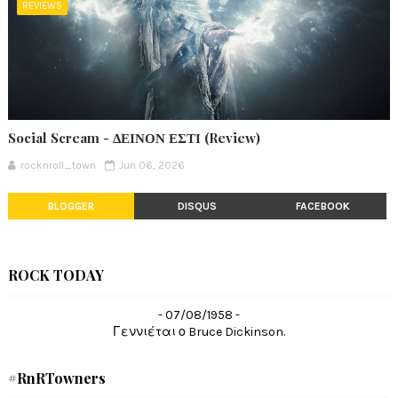
REVIEWS
Social Scream - ΔΕΙΝΟΝ ΕΣΤΙ (Review)
rocknroll_town
Jun 06, 2026
BLOGGER
DISQUS
FACEBOOK
ROCK TODAY
- 07/08/1958 -
Γεννιέται ο Bruce Dickinson.
#RnRTowners