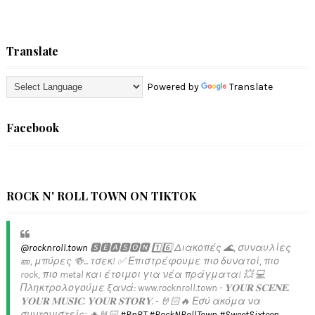
Translate
Powered by
Translate
Facebook
ROCK N' ROLL TOWN ON TIKTOK
@rocknroll.town
🆂🅴🅰🆂🅾🅽 1️⃣6️⃣ Διακοπές 🌊, συναυλίες
🎫, μπύρες 🍻... τσεκ! ✅️ Επιστρέφουμε πιο δυνατοί, πιο
rock, πιο metal και έτοιμοι για νέα πράγματα! 💥 💻
Πληκτρολογούμε ξανά: www.rocknroll.town - 𝐘𝐎𝐔𝐑 𝐒𝐂𝐄𝐍𝐄.
𝐘𝐎𝐔𝐑 𝐌𝐔𝐒𝐈𝐂. 𝐘𝐎𝐔𝐑 𝐒𝐓𝐎𝐑𝐘. - 🤘🏻🔥 Εσύ ακόμα να
συντονιστείς; 🔥🤘🏻
#RnRT
#RockNRollTown
#SweetSixteen