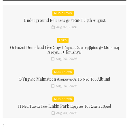
MUSIC NEWS
Underground Releases @ #RnRT / 7th August
Aug 07, 2026
LIVES
Οι Ιταλοί Demidead Live Στην Πάτρα, 5 Σεπτεμβρίου @ Moυσική
Λέσχη….+ Krushya!
Aug 06, 2026
MUSIC NEWS
Ο Yngwie Malmsteen Ανακοίνωσε Το Νέο Του Album!
Aug 06, 2026
MUSIC NEWS
Η Νέα Ταινία Των Linkin Park Έρχεται Τον Σεπτέμβριο!
Aug 04, 2026
;