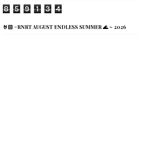
8
5
9
1
3
4
🤘🏻 #RNRT AUGUST ENDLESS SUMMER 🌊 ~ 2026