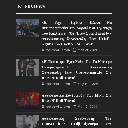
INTERVIEWS
«Η Τέχνη Πρέπει Πάντα Να
Αντιπροσωπεύει Την Καρδιά Και Την Ψυχή
Του Καλλιτέχνη, Όχι Έναν Συμβιβασμό!» -
Αποκλειστική Συνέντευξη Των Hateful
Agony Στο Rock N' Roll Town!
rocknroll_town
May 21, 2026
«Η Ταυτότητα Έχει Χαθεί Για Τα Νεότερα
Συγκροτήματα!» - Αποκλειστική
Συνέντευξη Των Corpsemangle Στο
Rock N' Roll Town!
rocknroll_town
May 14, 2026
Αποκλειστική Συνέντευξη Των Elixir Στο
Rock N' Roll Town!
rocknroll_town
Mar 10, 2026
Αποκλειστική Συνέντευξη Του
Constantinos Hadjipolycarpou Στο