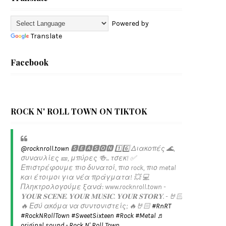
Powered by
Translate
Facebook
ROCK N' ROLL TOWN ON TIKTOK
@rocknroll.town
🆂🅴🅰🆂🅾🅽 1️⃣6️⃣ Διακοπές 🌊,
συναυλίες 🎫, μπύρες 🍻... τσεκ! ✅️
Επιστρέφουμε πιο δυνατοί, πιο rock, πιο metal
και έτοιμοι για νέα πράγματα! 💥 💻
Πληκτρολογούμε ξανά: www.rocknroll.town -
𝐘𝐎𝐔𝐑 𝐒𝐂𝐄𝐍𝐄. 𝐘𝐎𝐔𝐑 𝐌𝐔𝐒𝐈𝐂. 𝐘𝐎𝐔𝐑 𝐒𝐓𝐎𝐑𝐘. - 🤘🏻
🔥 Εσύ ακόμα να συντονιστείς; 🔥🤘🏻
#RnRT
#RockNRollTown
#SweetSixteen
#Rock
#Metal
♬
original sound - Rock N' Roll Town