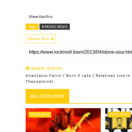
Steve Xanthis
Tags
# MUSIC NEWS
Share This
Newer Article
Anastasio Farini / Born 2 Late / Relatives Live In
Thessaloniki
RELATED POST
MUSIC NEWS
MUSIC NEWS