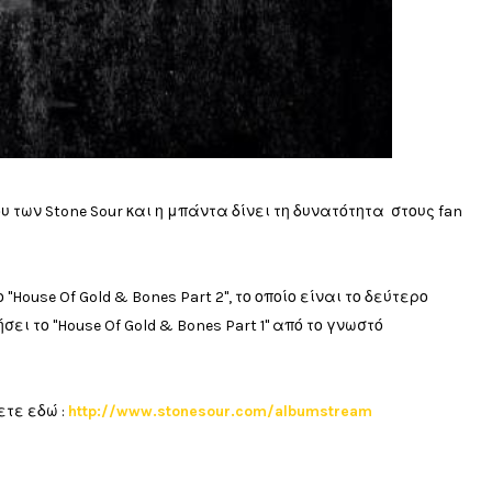
υ των Stone Sour και η μπάντα δίνει τη δυνατότητα στους fan
"House Of Gold & Bones Part 2", το οποίο είναι το δεύτερο
ι το "House Of Gold & Bones Part 1" από το γνωστό
ετε εδώ :
http://www.stonesour.com/albumstream