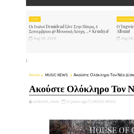
LIVES
MUSIC NE
Οι Ιταλοί Demidead Live Στην Πάτρα, 5
Ο Yngwie
Σεπτεμβρίου @ Moυσική Λέσχη….+ Krushya!
Album!
Aug 06, 2026
Aug 06
;
Home
MUSIC NEWS
Ακούστε Ολόκληρο Τον Νέο Δίσκ
Ακούστε Ολόκληρο Τον Ν
rocknroll_town
13 years ago
MUSIC NEWS,