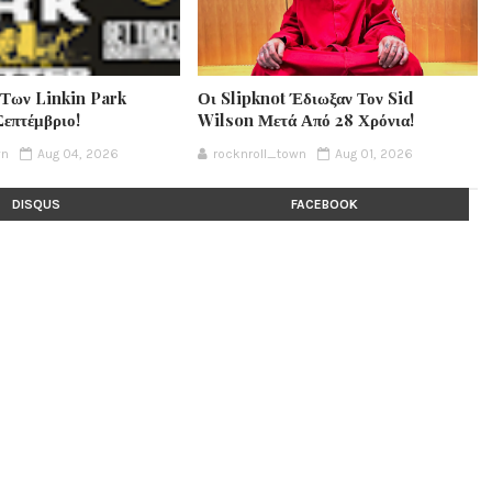
 Των Linkin Park
Οι Slipknot Έδιωξαν Τον Sid
Σεπτέμβριο!
Wilson Μετά Από 28 Χρόνια!
wn
Aug 04, 2026
rocknroll_town
Aug 01, 2026
DISQUS
FACEBOOK