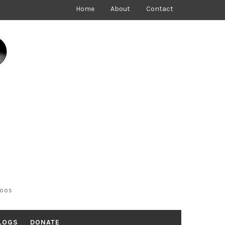
Home
About
Contact
toos
LOGS
DONATE