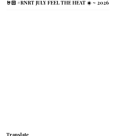
🤘🏻 #RNRT JULY FEEL THE HEAT ☀️ ~ 2026
Translate