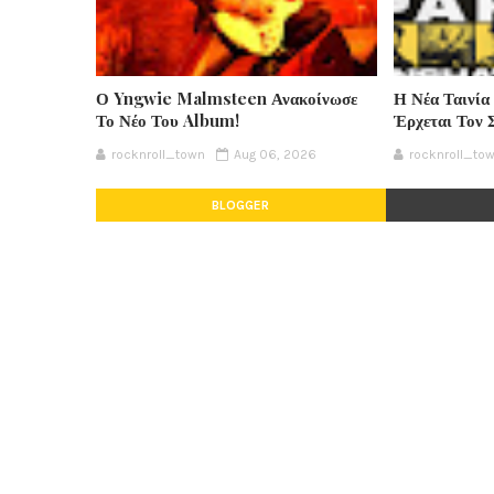
Ο Yngwie Malmsteen Ανακοίνωσε
Η Νέα Ταινία
Το Νέο Του Album!
Έρχεται Τον 
rocknroll_town
Aug 06, 2026
rocknroll_to
BLOGGER