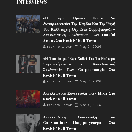
INTERVIEWS
«Η Τέχνη Πρέπει Πάντα Να
Αντιπροσωπεύει Την Καρδιά Και Την Ψυχή
Του Καλλιτέχνη, Όχι Έναν Συμβιβασμό!» -
Αποκλειστική Συνέντευξη Των Hateful
Agony Στο Rock N' Roll Town!
rocknroll_town
May 21, 2026
«Η Ταυτότητα Έχει Χαθεί Για Τα Νεότερα
Συγκροτήματα!» - Αποκλειστική
Συνέντευξη Των Corpsemangle Στο
Rock N' Roll Town!
rocknroll_town
May 14, 2026
Αποκλειστική Συνέντευξη Των Elixir Στο
Rock N' Roll Town!
rocknroll_town
Mar 10, 2026
Αποκλειστική Συνέντευξη Του
Constantinos Hadjipolycarpou Στο
Rock N' Roll Town!