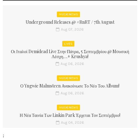
MUSIC NEWS
Underground Releases @ #RnRT / 7th August
Aug 07, 2026
LIVES
Οι Ιταλοί Demidead Live Στην Πάτρα, 5 Σεπτεμβρίου @ Moυσική
Λέσχη….+ Krushya!
Aug 06, 2026
MUSIC NEWS
Ο Yngwie Malmsteen Ανακοίνωσε Το Νέο Του Album!
Aug 06, 2026
MUSIC NEWS
Η Νέα Ταινία Των Linkin Park Έρχεται Τον Σεπτέμβριο!
Aug 04, 2026
;