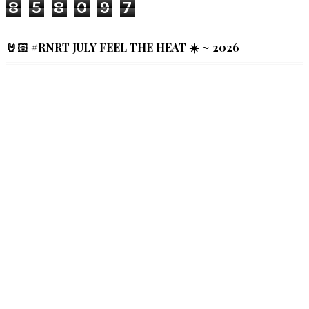
8
5
8
0
9
7
🤘🏻 #RNRT JULY FEEL THE HEAT ☀️ ~ 2026