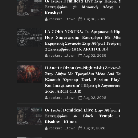
Οι Ιταλοί Demidead Live Στην Πάτρα, 5
Σεπτεμβρίου @ Moυσική Λέσχη….+
Krushya!
rocknroll_town
Aug 06, 2026
LA COKA NOSTRA: To Αμερικανικό Hip
Hop Supergroup Επιστρέφει Με Μία
Εκρηκτική Συναυλία Στην Αθήνα Ι Τετάρτη
2 Σεπτεμβρίου 2026, ARCH CLUB!
rocknroll_town
Aug 02, 2026
Η Anette Olzon (ex-Nightwish) Ζωντανά
Στην Αθήνα Με Τραγούδια Μέσα Από Τα
Κλασικά Άλμπουμ ‘Dark Passion Play’
Και ‘Imaginaerum’ I Πέμπτη 6 Αυγούστου
2026, ARCH CLUB!
rocknroll_town
Aug 02, 2026
Οι Ιταλοί Demidead Liive Στην Αθήνα, 4
Σεπτεμβρίου @ Black Temple….+
Risabov + Ktinos!
rocknroll_town
Aug 01, 2026