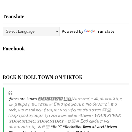
Translate
Powered by
Translate
Facebook
ROCK N' ROLL TOWN ON TIKTOK
@rocknroll.town
🆂🅴🅰🆂🅾🅽 1️⃣6️⃣ Διακοπές 🌊, συναυλίες
🎫, μπύρες 🍻... τσεκ! ✅️ Επιστρέφουμε πιο δυνατοί, πιο
rock, πιο metal και έτοιμοι για νέα πράγματα! 💥 💻
Πληκτρολογούμε ξανά: www.rocknroll.town - 𝐘𝐎𝐔𝐑 𝐒𝐂𝐄𝐍𝐄.
𝐘𝐎𝐔𝐑 𝐌𝐔𝐒𝐈𝐂. 𝐘𝐎𝐔𝐑 𝐒𝐓𝐎𝐑𝐘. - 🤘🏻🔥 Εσύ ακόμα να
συντονιστείς; 🔥🤘🏻
#RnRT
#RockNRollTown
#SweetSixteen