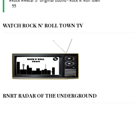
#Rock
#Metal
♬ original sound - Rock N' Roll Town
WATCH ROCK N' ROLL TOWN TV
RNRT RADAR OF THE UNDERGROUND