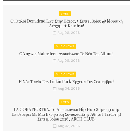
LIVES
Οι Ιταλοί Demidead Live Στην Πάτρα, 5 Σεπτεμβρίου @ Moυσική
Λέσχη….+ Krushya!
Aug 06, 2026
MUSIC NEWS
Ο Yngwie Malmsteen Ανακοίνωσε Το Νέο Του Album!
Aug 06, 2026
MUSIC NEWS
Η Νέα Ταινία Των Linkin Park Έρχεται Τον Σεπτέμβριο!
Aug 04, 2026
LIVES
LA COKA NOSTRA: To Αμερικανικό Hip Hop Supergroup
Επιστρέφει Με Μία Εκρηκτική Συναυλία Στην Αθήνα Ι Τετάρτη 2
Σεπτεμβρίου 2026, ARCH CLUB!
Aug 02, 2026