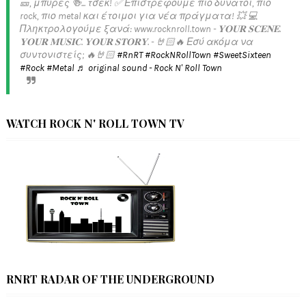
🎫, μπύρες 🍻... τσεκ! ✅️ Επιστρέφουμε πιο δυνατοί, πιο
rock, πιο metal και έτοιμοι για νέα πράγματα! 💥 💻
Πληκτρολογούμε ξανά: www.rocknroll.town - 𝐘𝐎𝐔𝐑 𝐒𝐂𝐄𝐍𝐄.
𝐘𝐎𝐔𝐑 𝐌𝐔𝐒𝐈𝐂. 𝐘𝐎𝐔𝐑 𝐒𝐓𝐎𝐑𝐘. - 🤘🏻🔥 Εσύ ακόμα να
συντονιστείς; 🔥🤘🏻
#RnRT
#RockNRollTown
#SweetSixteen
#Rock
#Metal
♬ original sound - Rock N' Roll Town
WATCH ROCK N' ROLL TOWN TV
RNRT RADAR OF THE UNDERGROUND