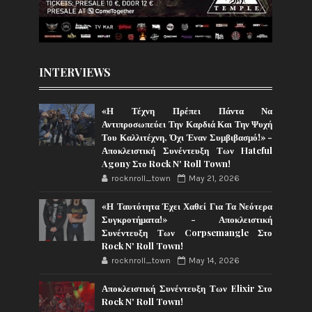
INTERVIEWS
«Η Τέχνη Πρέπει Πάντα Να
Αντιπροσωπεύει Την Καρδιά Και Την Ψυχή
Του Καλλιτέχνη, Όχι Έναν Συμβιβασμό!» -
Αποκλειστική Συνέντευξη Των Hateful
Agony Στο Rock N' Roll Town!
rocknroll_town
May 21, 2026
«Η Ταυτότητα Έχει Χαθεί Για Τα Νεότερα
Συγκροτήματα!» - Αποκλειστική
Συνέντευξη Των Corpsemangle Στο
Rock N' Roll Town!
rocknroll_town
May 14, 2026
Αποκλειστική Συνέντευξη Των Elixir Στο
Rock N' Roll Town!