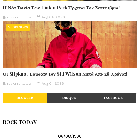
Η Νέα Ταινία Των Linkin Park Έρχεται Τον Σεπτέμβριο!
rocknroll_town
Aug 04, 2026
MUSIC NEWS
Οι Slipknot Έδιωξαν Τον Sid Wilson Μετά Από 28 Χρόνια!
rocknroll_town
Aug 01, 2026
BLOGGER
DISQUS
FACEBOOK
ROCK TODAY
- 06/08/1996 -