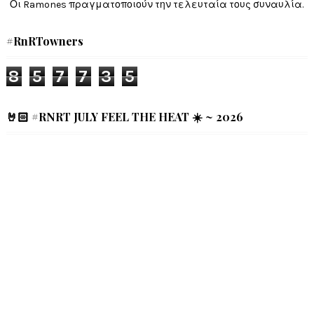
Οι Ramones πραγματοποιούν την τελευταία τους συναυλία.
#RnRTowners
8
5
7
7
3
5
🤘🏻 #RNRT JULY FEEL THE HEAT ☀️ ~ 2026