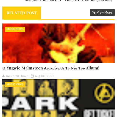
RELATED POST
View More
MUSIC NEWS
Ο Yngwie Malmsteen Ανακοίνωσε Το Νέο Του Album!
rocknroll_town
Aug 06, 2026
MUSIC NEWS