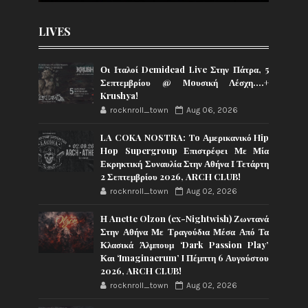
LIVES
Οι Ιταλοί Demidead Live Στην Πάτρα, 5
Σεπτεμβρίου @ Moυσική Λέσχη….+
Krushya!
rocknroll_town
Aug 06, 2026
LA COKA NOSTRA: To Αμερικανικό Hip
Hop Supergroup Επιστρέφει Με Μία
Εκρηκτική Συναυλία Στην Αθήνα Ι Τετάρτη
2 Σεπτεμβρίου 2026, ARCH CLUB!
rocknroll_town
Aug 02, 2026
Η Anette Olzon (ex-Nightwish) Ζωντανά
Στην Αθήνα Με Τραγούδια Μέσα Από Τα
Κλασικά Άλμπουμ ‘Dark Passion Play’
Και ‘Imaginaerum’ I Πέμπτη 6 Αυγούστου
2026, ARCH CLUB!
rocknroll_town
Aug 02, 2026