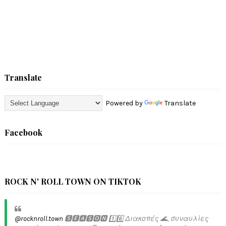
Translate
Powered by
Translate
Facebook
ROCK N' ROLL TOWN ON TIKTOK
@rocknroll.town
🆂🅴🅰🆂🅾🅽 1️⃣6️⃣ Διακοπές 🌊, συναυλίες