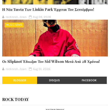
Η Νέα Ταινία Των Linkin Park Έρχεται Τον Σεπτέμβριο!
rocknroll_town
Aug 04, 2026
MUSIC NEWS
Οι Slipknot Έδιωξαν Τον Sid Wilson Μετά Από 28 Χρόνια!
rocknroll_town
Aug 01, 2026
BLOGGER
DISQUS
FACEBOOK
ROCK TODAY