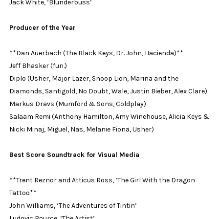
Jack White, ‘Blunderbuss’
Producer of the Year
**Dan Auerbach (The Black Keys, Dr. John, Hacienda)**
Jeff Bhasker (fun.)
Diplo (Usher, Major Lazer, Snoop Lion, Marina and the
Diamonds, Santigold, No Doubt, Wale, Justin Bieber, Alex Clare)
Markus Dravs (Mumford & Sons, Coldplay)
Salaam Remi (Anthony Hamilton, Amy Winehouse, Alicia Keys &
Nicki Minaj, Miguel, Nas, Melanie Fiona, Usher)
Best Score Soundtrack for Visual Media
**Trent Reznor and Atticus Ross, ‘The Girl With the Dragon
Tattoo**
John Williams, ‘The Adventures of Tintin’
Ludovic Bource, ‘The Artist’