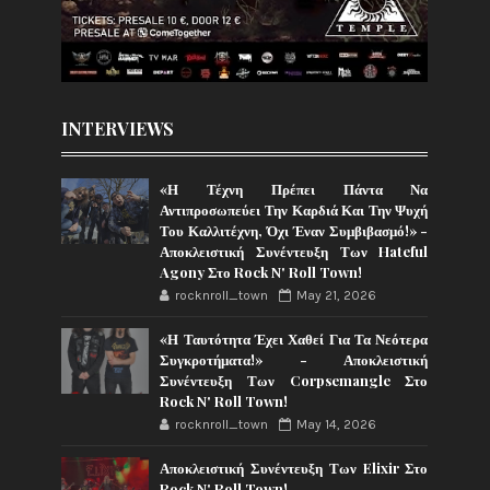
INTERVIEWS
«Η Τέχνη Πρέπει Πάντα Να
Αντιπροσωπεύει Την Καρδιά Και Την Ψυχή
Του Καλλιτέχνη, Όχι Έναν Συμβιβασμό!» -
Αποκλειστική Συνέντευξη Των Hateful
Agony Στο Rock N' Roll Town!
rocknroll_town
May 21, 2026
«Η Ταυτότητα Έχει Χαθεί Για Τα Νεότερα
Συγκροτήματα!» - Αποκλειστική
Συνέντευξη Των Corpsemangle Στο
Rock N' Roll Town!
rocknroll_town
May 14, 2026
Αποκλειστική Συνέντευξη Των Elixir Στο
Rock N' Roll Town!