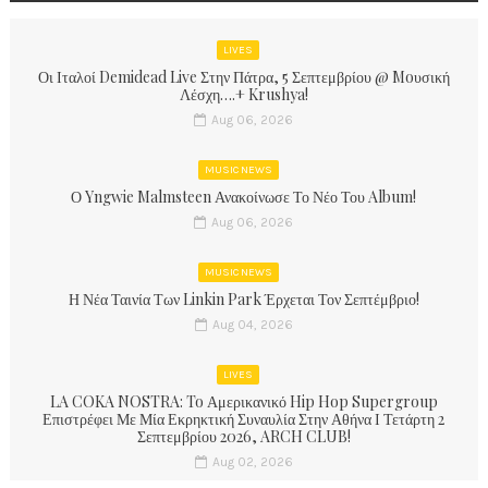
LIVES
Οι Ιταλοί Demidead Live Στην Πάτρα, 5 Σεπτεμβρίου @ Moυσική
Λέσχη….+ Krushya!
Aug 06, 2026
MUSIC NEWS
Ο Yngwie Malmsteen Ανακοίνωσε Το Νέο Του Album!
Aug 06, 2026
MUSIC NEWS
Η Νέα Ταινία Των Linkin Park Έρχεται Τον Σεπτέμβριο!
Aug 04, 2026
LIVES
LA COKA NOSTRA: To Αμερικανικό Hip Hop Supergroup
Επιστρέφει Με Μία Εκρηκτική Συναυλία Στην Αθήνα Ι Τετάρτη 2
Σεπτεμβρίου 2026, ARCH CLUB!
Aug 02, 2026