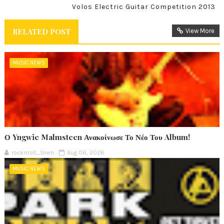
Volos Electric Guitar Competition 2013
RELATED POST
View More
MUSIC NEWS
Ο Yngwie Malmsteen Ανακοίνωσε Το Νέο Του Album!
rocknroll_town
Aug 06, 2026
MUSIC NEWS