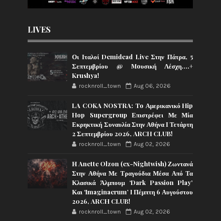
LIVES
Οι Ιταλοί Demidead Live Στην Πάτρα, 5
Σεπτεμβρίου @ Moυσική Λέσχη….+
Krushya!
rocknroll_town
Aug 06, 2026
LA COKA NOSTRA: To Αμερικανικό Hip
Hop Supergroup Επιστρέφει Με Μία
Εκρηκτική Συναυλία Στην Αθήνα Ι Τετάρτη
2 Σεπτεμβρίου 2026, ARCH CLUB!
rocknroll_town
Aug 02, 2026
Η Anette Olzon (ex-Nightwish) Ζωντανά
Στην Αθήνα Με Τραγούδια Μέσα Από Τα
Κλασικά Άλμπουμ ‘Dark Passion Play’
Και ‘Imaginaerum’ I Πέμπτη 6 Αυγούστου
2026, ARCH CLUB!
rocknroll_town
Aug 02, 2026