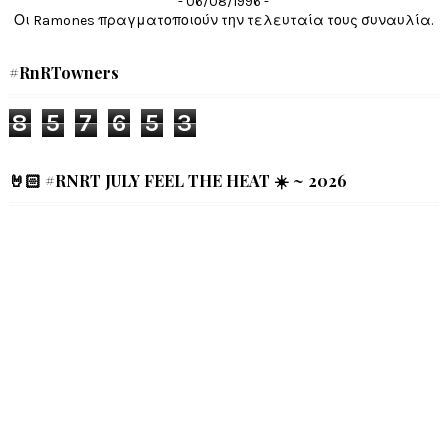
- 06/08/1996 -
Οι Ramones πραγματοποιούν την τελευταία τους συναυλία.
#RnRTowners
8
5
7
6
5
3
🤘🏻 #RNRT JULY FEEL THE HEAT ☀️ ~ 2026