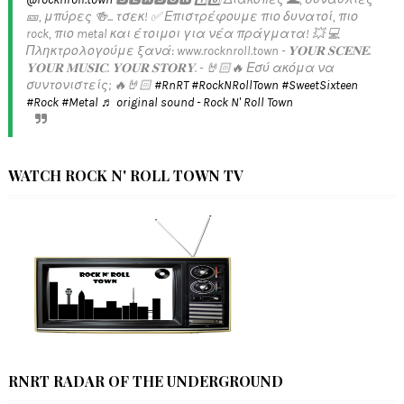
🎫, μπύρες 🍻... τσεκ! ✅️ Επιστρέφουμε πιο δυνατοί, πιο
rock, πιο metal και έτοιμοι για νέα πράγματα! 💥 💻
Πληκτρολογούμε ξανά: www.rocknroll.town - 𝐘𝐎𝐔𝐑 𝐒𝐂𝐄𝐍𝐄.
𝐘𝐎𝐔𝐑 𝐌𝐔𝐒𝐈𝐂. 𝐘𝐎𝐔𝐑 𝐒𝐓𝐎𝐑𝐘. - 🤘🏻🔥 Εσύ ακόμα να
συντονιστείς; 🔥🤘🏻
#RnRT
#RockNRollTown
#SweetSixteen
#Rock
#Metal
♬ original sound - Rock N' Roll Town
WATCH ROCK N' ROLL TOWN TV
RNRT RADAR OF THE UNDERGROUND