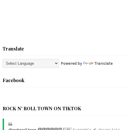
Translate
Powered by
Translate
Facebook
ROCK N' ROLL TOWN ON TIKTOK
@rocknroll.town
🆂🅴🅰🆂🅾🅽 1️⃣6️⃣ Διακοπές 🌊, συναυλίες