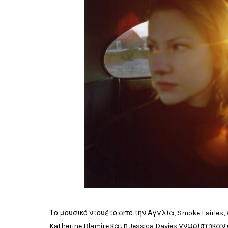
Το μουσικό ντουέτο από την Αγγλία, Smoke Fairies,
Katherine Blamire και η Jessica Davies γνωρίστηκα