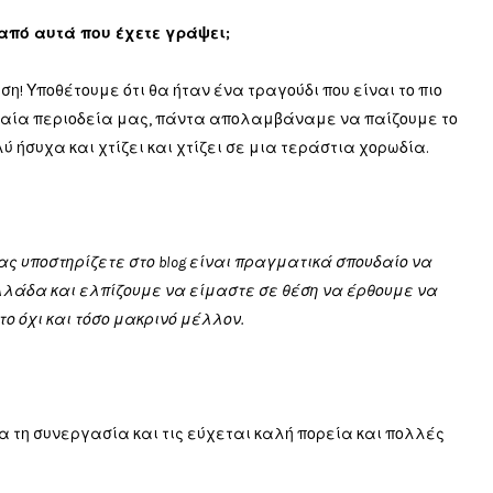
 από αυτά που έχετε γράψει;
ηση
!
Υποθέτουμε ότι
θα ήταν
ένα τραγούδι
που
είναι το πιο
αία περιοδεία
μας,
πάντα
απολαμβάναμε να παίζουμε το
λύ
ήσυχα
και
χτίζει
και
χτίζει
σε μια
τεράστια
χορωδία
.
ς υποστηρίζετε στο blog
είναι
πραγματικά
σπουδαίο να
Ελλάδα
και
ελπίζουμε
να είμαστε σε θέση
να
έρθουμε
να
το όχι και τόσο
μακρινό μέλλον
.
 για τη συνεργασία και τις εύχεται καλή πορεία και πολλές