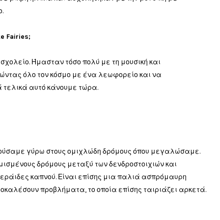
.
Fairies;
σχολείο
.
Ήμασταν
τόσο
πολύ
με
τη μουσική
και
γώντας
όλο τον κόσμο
με
ένα λεωφορείο και
να
ά
τελικά
αυτό
κάνουμε
τώρα
.
ούσαμε
γύρω
στους
ομιχλώδη
δρόμους
όπου
μεγαλώσαμε
.
μισμένους δρόμους
μεταξύ των
δενδροστοιχιών
και
εράιδες
καπνού
.
Είναι
επίσης
μια παλιά
ασπρόμαυρη
ροκαλέσουν
προβλήματα
,
το οποία
επίσης ταιριάζει αρκετά
.