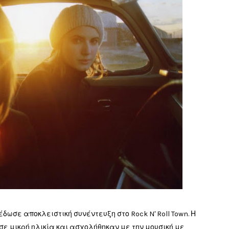
 έδωσε αποκλειστική συνέντευξη στο Rock N' Roll Town. Η
ν σε μικρή ηλικία και ασχολήθηκαν με την μουσική με