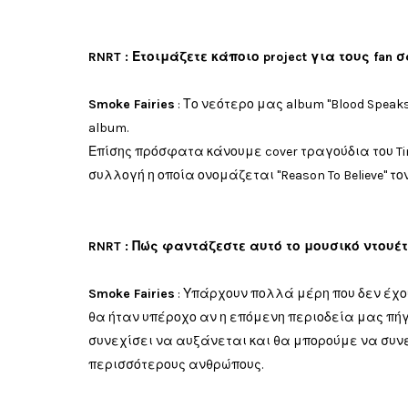
RNRT : Ετοιμάζετε κάποιο project για τους fan 
Smoke Fairies
: Το νεότερο μας album "Blood Speak
album
.
Επίσης πρόσφατα κάνουμε cover τραγούδια του Tim H
συλλογή η οποία ονομάζεται "Reason To Believe" το
RNRT : Πώς φαντάζεστε αυτό το μουσικό ντουέ
Smoke Fairies
:
Υπάρχουν
πολλά
μέρη που
δεν
έχο
θα ήταν υπέροχο
αν η επόμενη
περιοδεία
μας πήγ
συνεχίσει να αυξάνεται και θα
μπορούμε να συν
περισσότερους ανθρώπους
.