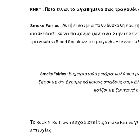
RNRT : Ποιο είναι το αγαπημένο σας τραγούδι
Smoke Fairies
:
Αυτή είναι
μια
πολύ
δύσκολη ερώτ
διασκεδαστικό
να παίζουμε ζωντανά
.
Στην
τελευτ
τραγούδι
<<Blood Speaks
>>
το τραγούδι
.
Ξεκινά
πο
Smoke Fairies
: Ευχαριστούμε πάρα πολύ που μα
ξέρουμε
ότι
έχουμε κάποιους
οπαδούς
στην 
παίξουμε
ζωντανά
σ
Το Rock N' Roll Town ευχαριστεί τις Smoke Fairies
επιτυχίες!