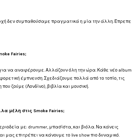
αρχή δεν συμπαθούσαμε πραγματικά η μία την άλλη. Έπρεπε
oke Fairies;
για να αναφέρουμε
. Α
λλάζουν
όλη την ώρα
.
Κάθε
νέο album
αφορετική
έμπνευση
.
Σχεδιάζουμε
πολλά
από
το
τοπίο
,
τις
η
που ζούμε
(
Λονδίνο),
βιβλία
και
μουσική
.
λα μέλη στις Smoke Fairies;
εριοδεία
με
: drummer,
μπασίστα
,
και
βιόλα. Να κάνεις
αι
μας επιτρέπει να κάνουμε
το
live show
πιο
δυναμικό.