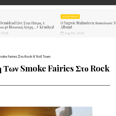
MUSIC NEWS
 Demidead Live Στην Πάτρα, 5
Ο Yngwie Malmsteen Ανακοίνωσε Τ
ίου @ Moυσική Λέσχη….+ Krushya!
Album!
, 2026
Aug 06, 2026
e Fairies Στο Rock N' Roll Town
η Των Smoke Fairies Στο Rock