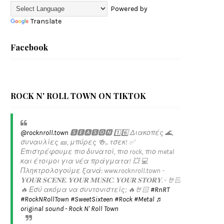
Powered by
Translate
Facebook
ROCK N' ROLL TOWN ON TIKTOK
@rocknroll.town
🆂🅴🅰🆂🅾🅽 1️⃣6️⃣ Διακοπές 🌊,
συναυλίες 🎫, μπύρες 🍻... τσεκ! ✅️
Επιστρέφουμε πιο δυνατοί, πιο rock, πιο metal
και έτοιμοι για νέα πράγματα! 💥 💻
Πληκτρολογούμε ξανά: www.rocknroll.town -
𝐘𝐎𝐔𝐑 𝐒𝐂𝐄𝐍𝐄. 𝐘𝐎𝐔𝐑 𝐌𝐔𝐒𝐈𝐂. 𝐘𝐎𝐔𝐑 𝐒𝐓𝐎𝐑𝐘. - 🤘🏻
🔥 Εσύ ακόμα να συντονιστείς; 🔥🤘🏻
#RnRT
#RockNRollTown
#SweetSixteen
#Rock
#Metal
♬
original sound - Rock N' Roll Town