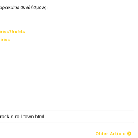
 παρακάτω συνδέσμους :
ies?fref=ts
iries
Older Article