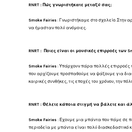
RNRT : Πώς γνωριστήκατε μεταξύ σας;
Smoke Fairies
: Γνωριστήκαμε στο σχολείο. Στην 
να ήμασταν πολύ ανόμοιες.
RNRT : Ποιες είναι οι μουσικές επιρροές των Sm
Smoke Fairies
:
Υπάρχουν
πάρα πολλές
επιρροές
που
αρχίζουμε
προσπαθούμε
να
ψάξουμε
για δι
καιρικές συνθήκες
, τ
ις
εποχές του χρόνου
, τ
ην
πόλ
RNRT : Θέλετε κάποια στιγμή να βάλετε και άλ
Smoke Fairies
:
Έχουμε μια
μπάντα
που
πάμε
σε π
περιοδεία με μπάντα
είναι
πολύ διασκεδαστικό
κ