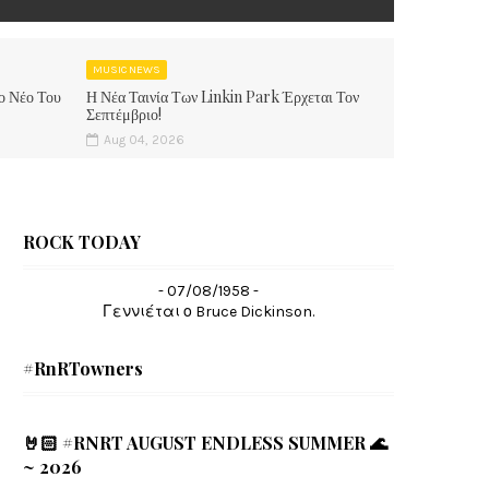
MUSIC NEWS
ο Νέο Του
Η Νέα Ταινία Των Linkin Park Έρχεται Τον
Σεπτέμβριο!
Aug 04, 2026
ROCK TODAY
- 07/08/1958 -
Γεννιέται ο Bruce Dickinson.
#RnRTowners
🤘🏻 #RNRT AUGUST ENDLESS SUMMER 🌊
~ 2026