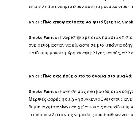
αποτέλεσμα να φτιάξουν αυτό το μουσικό ντουέτο
RNRT : Πώς αποφασίσατε να φτιάξετε τις Smoke 
Smoke Fairies
: Γνωριστήκαμε
όταν
ήμασταν
11 στο
ονειρευόμασταν
να είμαστε σε μια
μπάντα
οδη
παίζουμε
μουσική
.
Χρειάστηκε
λίγος καιρός,
αλλ
RNRT : Πώς σας ήρθε αυτό το όνομα στο μυαλό;
Smoke Fairies
:
Ήρθε
σε μας
ένα βράδυ
, όταν
οδηγ
Μερικές φορές η
ομίχλη
συγκεντρώνει
στους ανε
δημιουργεί
smokey
στοιχεία
που
τις ονομάζουμε
ν
ταινία
που
2
άτακτες
νεράιδες
προσπαθούν να
π