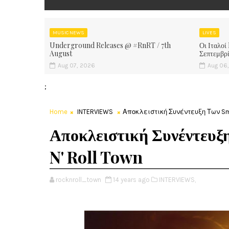
MUSIC NEWS
LIVES
Underground Releases @ #RnRT / 7th
Οι Ιταλοί
August
Σεπτεμβρ
Aug 07, 2026
Aug 06
;
Home
INTERVIEWS
Αποκλειστική Συνέντευξη Των Smok
Αποκλειστική Συνέντευξ
N' Roll Town
rocknroll_town
14 years ago
INTERVIEWS,