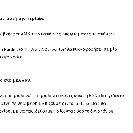
σας αυτή την περίοδο;
s"
βγήκε
τον Μάιο και
από τότε
σκεφτόμαστε το
επόμενο
ardin, το "If I Were A Carpenter" θα κυκλοφορήσει σε μία
ν νέο χρόνο.
το στο μέλλον;
υμε
περιοδεύσει
περιοδεία
ακόμα
,
όπως η Ελλάδα,
γι 'αυτό
αινε σε
νέα μέρη
.
Ελπίζουμε
ότι το
fanbase
μας
θα
εχίσουμε να
ταξιδεύουμε παίζοντας
όσο
το δυνατόν σε