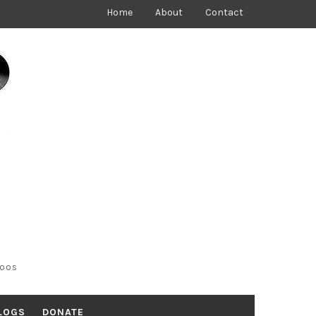
Home
About
Contact
toos
LOGS
DONATE