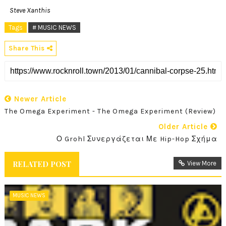
Steve Xanthis
Tags
# MUSIC NEWS
Share This
Newer Article
The Omega Experiment - The Omega Experiment (Review)
Older Article
Ο Grohl Συνεργάζεται Με Hip-Hop Σχήμα
RELATED POST
View More
MUSIC NEWS