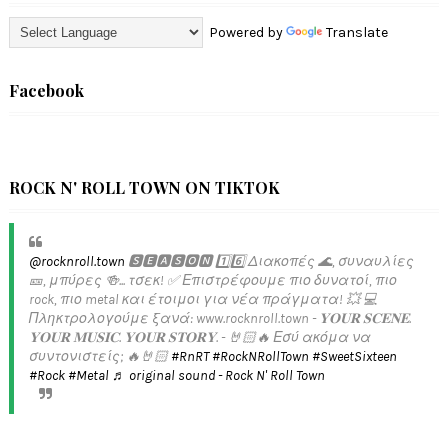
Powered by
Translate
Facebook
ROCK N' ROLL TOWN ON TIKTOK
@rocknroll.town
🆂🅴🅰🆂🅾🅽 1️⃣6️⃣ Διακοπές 🌊, συναυλίες
🎫, μπύρες 🍻... τσεκ! ✅️ Επιστρέφουμε πιο δυνατοί, πιο
rock, πιο metal και έτοιμοι για νέα πράγματα! 💥 💻
Πληκτρολογούμε ξανά: www.rocknroll.town - 𝐘𝐎𝐔𝐑 𝐒𝐂𝐄𝐍𝐄.
𝐘𝐎𝐔𝐑 𝐌𝐔𝐒𝐈𝐂. 𝐘𝐎𝐔𝐑 𝐒𝐓𝐎𝐑𝐘. - 🤘🏻🔥 Εσύ ακόμα να
συντονιστείς; 🔥🤘🏻
#RnRT
#RockNRollTown
#SweetSixteen
#Rock
#Metal
♬ original sound - Rock N' Roll Town