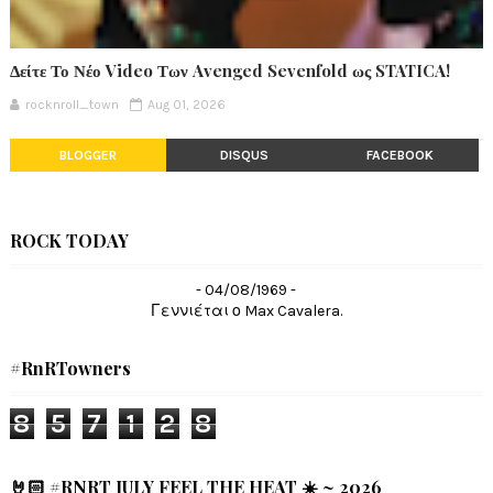
Δείτε Το Νέο Video Των Avenged Sevenfold ως STATICA!
rocknroll_town
Aug 01, 2026
BLOGGER
DISQUS
FACEBOOK
ROCK TODAY
- 04/08/1969 -
Γεννιέται ο Max Cavalera.
#RnRTowners
8
5
7
1
2
8
🤘🏻 #RNRT JULY FEEL THE HEAT ☀️ ~ 2026