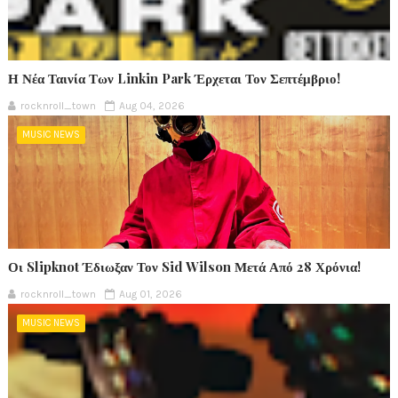
Η Νέα Ταινία Των Linkin Park Έρχεται Τον Σεπτέμβριο!
rocknroll_town
Aug 04, 2026
MUSIC NEWS
Οι Slipknot Έδιωξαν Τον Sid Wilson Μετά Από 28 Χρόνια!
rocknroll_town
Aug 01, 2026
MUSIC NEWS