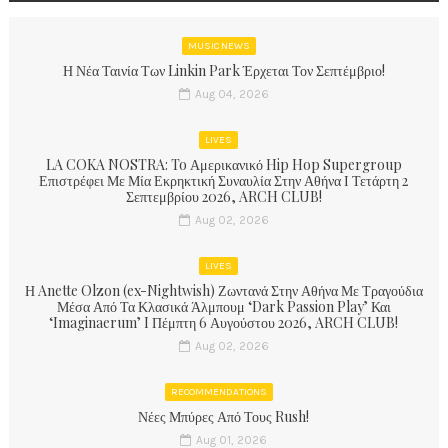
MUSIC NEWS
Η Νέα Ταινία Των Linkin Park Έρχεται Τον Σεπτέμβριο!
Aug 04, 2026
LIVES
LA COKA NOSTRA: To Αμερικανικό Hip Hop Supergroup
Επιστρέφει Με Μία Εκρηκτική Συναυλία Στην Αθήνα Ι Τετάρτη 2
Σεπτεμβρίου 2026, ARCH CLUB!
Aug 02, 2026
LIVES
Η Anette Olzon (ex-Nightwish) Ζωντανά Στην Αθήνα Με Τραγούδια
Μέσα Από Τα Κλασικά Άλμπουμ ‘Dark Passion Play’ Και
‘Imaginaerum’ I Πέμπτη 6 Αυγούστου 2026, ARCH CLUB!
Aug 02, 2026
RECOMMENDATIONS
Νέες Μπύρες Από Τους Rush!
Aug 01, 2026