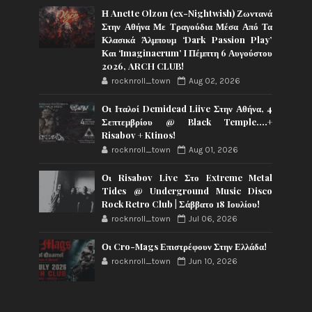
Η Anette Olzon (ex-Nightwish) Ζωντανά
Στην Αθήνα Με Τραγούδια Μέσα Από Τα
Κλασικά Άλμπουμ ‘Dark Passion Play’
Και ‘Imaginaerum’ I Πέμπτη 6 Αυγούστου
2026, ARCH CLUB!
rocknroll_town
Aug 02, 2026
Οι Ιταλοί Demidead Liive Στην Αθήνα, 4
Σεπτεμβρίου @ Black Temple….+
Risabov + Ktinos!
rocknroll_town
Aug 01, 2026
Οι Risabov Live Στο Extreme Metal
Tides @ Underground Music Disco
Rock Retro Club | Σάββατο 18 Ιουλίου!
rocknroll_town
Jul 06, 2026
Οι Cro-Mags Επιστρέφουν Στην Ελλάδα!
rocknroll_town
Jun 10, 2026