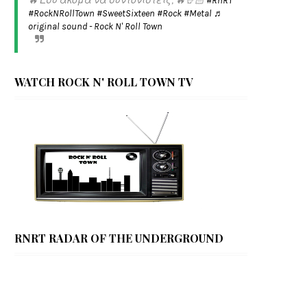
🔥 Εσύ ακόμα να συντονιστείς; 🔥🤘🏻
#RnRT
#RockNRollTown
#SweetSixteen
#Rock
#Metal
♬
original sound - Rock N' Roll Town
WATCH ROCK N' ROLL TOWN TV
RNRT RADAR OF THE UNDERGROUND