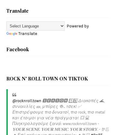
Translate
Powered by
Translate
Facebook
ROCK N' ROLL TOWN ON TIKTOK
@rocknroll.town
🆂🅴🅰🆂🅾🅽 1️⃣6️⃣ Διακοπές 🌊,
συναυλίες 🎫, μπύρες 🍻... τσεκ! ✅️
Επιστρέφουμε πιο δυνατοί, πιο rock, πιο metal
και έτοιμοι για νέα πράγματα! 💥 💻
Πληκτρολογούμε ξανά: www.rocknroll.town -
𝐘𝐎𝐔𝐑 𝐒𝐂𝐄𝐍𝐄. 𝐘𝐎𝐔𝐑 𝐌𝐔𝐒𝐈𝐂. 𝐘𝐎𝐔𝐑 𝐒𝐓𝐎𝐑𝐘. - 🤘🏻