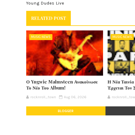
Young Dudes Live
RELATED POST
MUSIC NEWS
MUSIC NEWS
Ο Yngwie Malmsteen Ανακοίνωσε
Η Νέα Ταινία
Το Νέο Του Album!
Έρχεται Τον 
rocknroll_town
Aug 06, 2026
rocknroll_to
BLOGGER