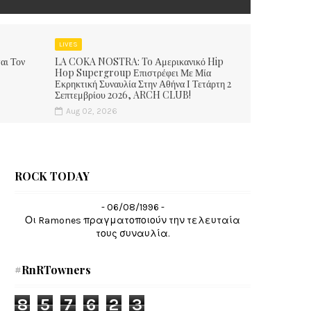
LIVES
αι Τον
LA COKA NOSTRA: To Αμερικανικό Hip
Hop Supergroup Επιστρέφει Με Μία
Εκρηκτική Συναυλία Στην Αθήνα Ι Τετάρτη 2
Σεπτεμβρίου 2026, ARCH CLUB!
Aug 02, 2026
ROCK TODAY
- 06/08/1996 -
Οι Ramones πραγματοποιούν την τελευταία
τους συναυλία.
#RnRTowners
8
5
7
6
2
3