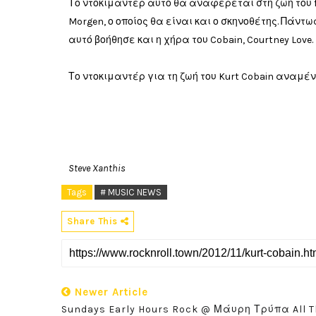
Το ντοκιμαντέρ αυτό θα αναφέρεται στη ζωή του f
Morgen, ο οποίος θα είναι και ο σκηνοθέτης. Πάντ
αυτό βοήθησε και η χήρα του Cobain, Courtney Love.
Το ντοκιμαντέρ για τη ζωή του Kurt Cobain αναμέν
Steve Xanthis
Tags
# MUSIC NEWS
Share This
Newer Article
Sundays Early Hours Rock @ Μάυρη Τρύπα All T