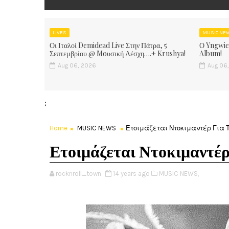
LIVES
MUSIC NE
Οι Ιταλοί Demidead Live Στην Πάτρα, 5
Ο Yngwie
Σεπτεμβρίου @ Moυσική Λέσχη….+ Krushya!
Album!
Aug 06, 2026
Aug 06
;
Home
MUSIC NEWS
Ετοιμάζεται Ντοκιμαντέρ Για Τη
Ετοιμάζεται Ντοκιμαντέ
rocknroll_town
14 years ago
MUSIC NEWS,