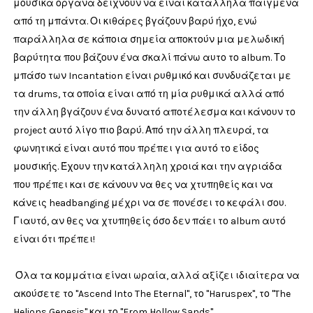
μουσικά όργανα δείχνουν να είναι κατάλληλα παιγμένα
από τη μπάντα. Οι κιθάρες βγάζουν βαρύ ήχο, ενώ
παράλληλα σε κάποια σημεία αποκτούν μια μελωδική
βαρύτητα που βάζουν ένα σκαλί πάνω αυτο το album. Το
μπάσο των Incantation είναι ρυθμικό και συνδυάζεται με
τα drums, τα οποία είναι από τη μία ρυθμικά αλλά από
την άλλη βγάζουν ένα δυνατό αποτέλεσμα και κάνουν το
project αυτό λίγο πιο βαρύ. Από την άλλη πλευρά, τα
φωνητικά είναι αυτό που πρέπει για αυτό το είδος
μουσικής. Έχουν την κατάλληλη χροιά και την αγριάδα
που πρέπει και σε κάνουν να θες να χτυπηθείς και να
κάνεις headbanging μέχρι να σε πονέσει το κεφάλι σου.
Γιαυτό, αν θες να χτυπηθείς όσο δεν πάει το album αυτό
είναι ότι πρέπει!
Όλα τα κομμάτια είναι ωραία, αλλά αξίζει ιδιαίτερα να
ακούσετε το "Ascend Into The Eternal", το "Haruspex", το "The
Helions Genesis" και το "From Hollow Sands".