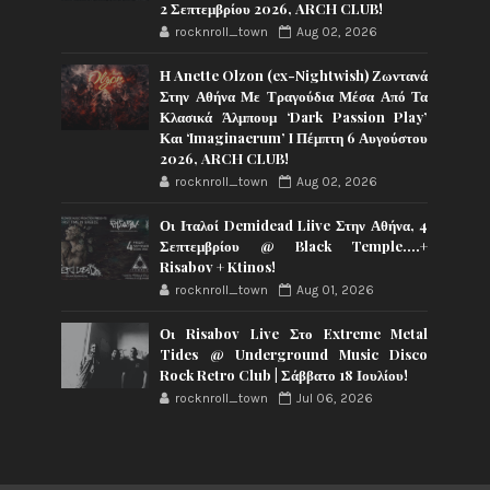
2 Σεπτεμβρίου 2026, ARCH CLUB!
rocknroll_town
Aug 02, 2026
Η Anette Olzon (ex-Nightwish) Ζωντανά
Στην Αθήνα Με Τραγούδια Μέσα Από Τα
Κλασικά Άλμπουμ ‘Dark Passion Play’
Και ‘Imaginaerum’ I Πέμπτη 6 Αυγούστου
2026, ARCH CLUB!
rocknroll_town
Aug 02, 2026
Οι Ιταλοί Demidead Liive Στην Αθήνα, 4
Σεπτεμβρίου @ Black Temple….+
Risabov + Ktinos!
rocknroll_town
Aug 01, 2026
Οι Risabov Live Στο Extreme Metal
Tides @ Underground Music Disco
Rock Retro Club | Σάββατο 18 Ιουλίου!
rocknroll_town
Jul 06, 2026