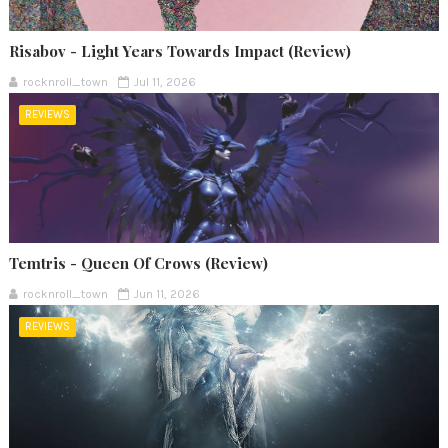
Risabov - Light Years Towards Impact (Review)
rocknroll_town
Jul 11, 2026
REVIEWS
Temtris - Queen Of Crows (Review)
rocknroll_town
Jun 11, 2026
REVIEWS