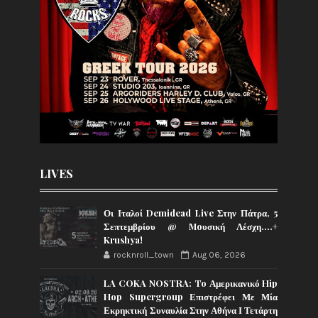
LIVES
Οι Ιταλοί Demidead Live Στην Πάτρα, 5
Σεπτεμβρίου @ Moυσική Λέσχη….+
Krushya!
rocknroll_town
Aug 06, 2026
LA COKA NOSTRA: To Αμερικανικό Hip
Hop Supergroup Επιστρέφει Με Μία
Εκρηκτική Συναυλία Στην Αθήνα Ι Τετάρτη