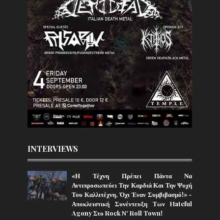
INTERVIEWS
«Η Τέχνη Πρέπει Πάντα Να
Αντιπροσωπεύει Την Καρδιά Και Την Ψυχή
Του Καλλιτέχνη, Όχι Έναν Συμβιβασμό!» -
Αποκλειστική Συνέντευξη Των Hateful
Agony Στο Rock N' Roll Town!