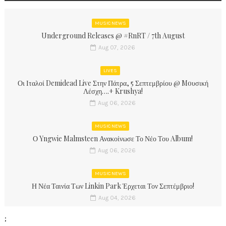
MUSIC NEWS
Underground Releases @ #RnRT / 7th August
Aug 07, 2026
LIVES
Οι Ιταλοί Demidead Live Στην Πάτρα, 5 Σεπτεμβρίου @ Moυσική
Λέσχη….+ Krushya!
Aug 06, 2026
MUSIC NEWS
Ο Yngwie Malmsteen Ανακοίνωσε Το Νέο Του Album!
Aug 06, 2026
MUSIC NEWS
Η Νέα Ταινία Των Linkin Park Έρχεται Τον Σεπτέμβριο!
Aug 04, 2026
;