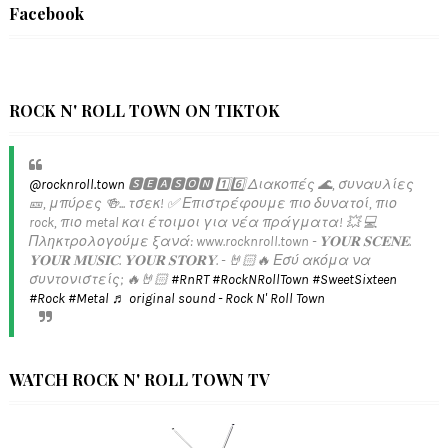
Facebook
ROCK N' ROLL TOWN ON TIKTOK
@rocknroll.town
🆂🅴🅰🆂🅾🅽 1️⃣6️⃣ Διακοπές 🌊, συναυλίες
🎫, μπύρες 🍻... τσεκ! ✅️ Επιστρέφουμε πιο δυνατοί, πιο
rock, πιο metal και έτοιμοι για νέα πράγματα! 💥 💻
Πληκτρολογούμε ξανά: www.rocknroll.town - 𝐘𝐎𝐔𝐑 𝐒𝐂𝐄𝐍𝐄.
𝐘𝐎𝐔𝐑 𝐌𝐔𝐒𝐈𝐂. 𝐘𝐎𝐔𝐑 𝐒𝐓𝐎𝐑𝐘. - 🤘🏻🔥 Εσύ ακόμα να
συντονιστείς; 🔥🤘🏻
#RnRT
#RockNRollTown
#SweetSixteen
#Rock
#Metal
♬ original sound - Rock N' Roll Town
WATCH ROCK N' ROLL TOWN TV