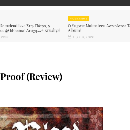
MUSIC NEWS
 Demidead Live Στην Πάτρα, 5
Ο Yngwie Malmsteen Ανακοίνωσε Τ
ίου @ Moυσική Λέσχη….+ Krushya!
Album!
, 2026
Aug 06, 2026
 Proof (Review)