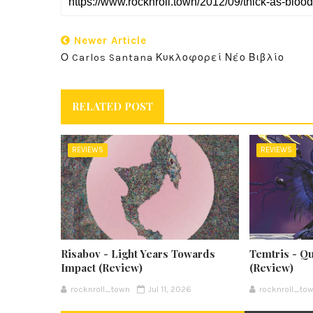
Newer Article
Ο Carlos Santana Κυκλοφορεί Νέο Βιβλίο
RELATED POST
REVIEWS
REVIEWS
Risabov - Light Years Towards
Temtris - Q
Impact (Review)
(Review)
rocknroll_town
Jul 11, 2026
rocknroll_to