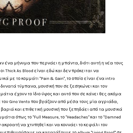
ι σαν ένα μήνυμα που περνάει η μπάντα, διότι αυτή η νέα τους
ι Thick As Blood είναι εδώ και δεν πρόκειται να
ά με το κομμάτι "Pain & Gain", το οποίο είναι ένα intro
, δυνατά τύμπανα, μουσική που σε ξεσηκώνει και τον
μάτια έχουν το ίδιο ύφος και αυτό που σε κάνει θες ακόμα
ά του Gino Vento που βγάζουν από μέσα τους μία αγριάδα,
 βαριά και επιθετική μουσική που ξεπηδάει από τα μουσικά
τια όπως το "Full Measure, το "Headaches" και το "Damned
ν ακροατή να χτυπηθεί και να κουνάει το κεφάλι του
ν επιθυμούσαμε να κατατάξουμε το album "Living Proof" σε