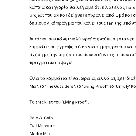
κάποια κατηγορία θα λέγαμε ότι είναι ένας hardc
project που αν και δείχνει επιφανειακά ωμό και 
δημιουργικό πράγμα που κάνει τους fan της μπάν
Αυτό που σου κάνει πολύ ωραία εντύπωση στο νέο cd
κομμάτι που έγραψε ο Gino για τη μητέρα του και
σχέση με την μητέρα του συνδυάζοντας το συναίσθ
πραγματικά άψογο!
Όλα τα κομμάτια είναι ωραία, αλλά αξίζει ιδιαίτερ
Mia", το "The Outsiders", το "Living Proof", το "Unruly" 
Το tracklist του "Living Proof" :
Pain & Gain
Full Measure
Madre Mia