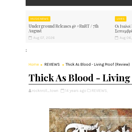
MUSIC NEWS
LIVES
Underground Releases @ #RnRT / 7th
Οι Ιταλοί
August
Σεπτεμβρ
Aug 07, 2026
Aug 06
;
Home
REVIEWS
Thick As Blood - Living Proof (Review)
Thick As Blood - Living
rocknroll_town
14 years ago
REVIEWS,