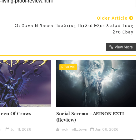
Older Article
Οι Guns N Roses Πουλάνε Παλιό Εξοπλισμό Τους
Στο Ebay
View More
REVIEWS
ueen Of Crows
Social Scream - ΔΕΙΝΟΝ ΕΣΤΙ
(Review)
wn
Jun 11, 2026
rocknroll_town
Jun 06, 2026