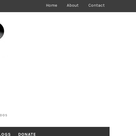
Home
About
Contact
toos
LOGS
DONATE