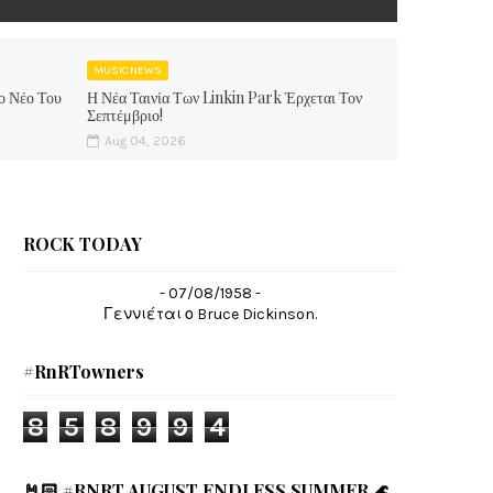
MUSIC NEWS
ο Νέο Του
Η Νέα Ταινία Των Linkin Park Έρχεται Τον
Σεπτέμβριο!
Aug 04, 2026
ROCK TODAY
- 07/08/1958 -
Γεννιέται ο Bruce Dickinson.
#RnRTowners
8
5
8
9
9
4
🤘🏻 #RNRT AUGUST ENDLESS SUMMER 🌊