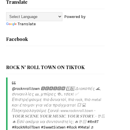
Translate
Powered by
Translate
Facebook
ROCK N' ROLL TOWN ON TIKTOK
@rocknroll.town
🆂🅴🅰🆂🅾🅽 1️⃣6️⃣ Διακοπές 🌊,
συναυλίες 🎫, μπύρες 🍻... τσεκ! ✅️
Επιστρέφουμε πιο δυνατοί, πιο rock, πιο metal
και έτοιμοι για νέα πράγματα! 💥 💻
Πληκτρολογούμε ξανά: www.rocknroll.town -
𝐘𝐎𝐔𝐑 𝐒𝐂𝐄𝐍𝐄. 𝐘𝐎𝐔𝐑 𝐌𝐔𝐒𝐈𝐂. 𝐘𝐎𝐔𝐑 𝐒𝐓𝐎𝐑𝐘. - 🤘🏻
🔥 Εσύ ακόμα να συντονιστείς; 🔥🤘🏻
#RnRT
#RockNRollTown
#SweetSixteen
#Rock
#Metal
♬