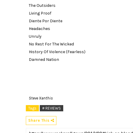
The Outsiders
Living Proof
Diente Por Diente
Headaches
Unruly
No Rest For The Wicked
History Of Violence (Fearless)
Damned Nation
Steve Xanthis
Tags
# REVIEWS
Share This