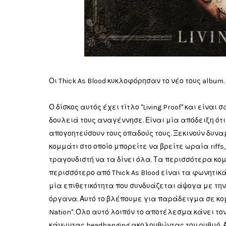
Οι Thick As Blood κυκλοφόρησαν το νέο τους album.
Ο δίσκος αυτός έχει τίτλο "Living Proof" και είνα
δουλειά τους αναγέννησε. Είναι μία απόδειξη ότι ο
απογοητεύσουν τους οπαδούς τους. Ξεκινούν δυναμικ
κομμάτι στο οποίο μπορείτε να βρείτε ωραία riffs
τραγουδιστή να τα δίνει όλα. Τα περισσότερα κομ
περισσότερο από Thick As Blood είναι τα φωνητικ
μία επιθετικότητα που συνδυάζεται άψογα με την
όργανα. Αυτό το βλέπουμε για παράδειγμα σε κομμά
Nation". Όλο αυτό λοιπόν το αποτέλεσμα κάνει το
κάνωντας headbanging ακολουθώντας τον ρυθμό. Α