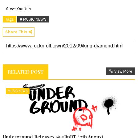
Steve Xanthis
Tags
# MUSIC NEWS
Share This
RELATED POST
View More
MUSIC NEWS
Underground Releases @ #RnRT / 7th August