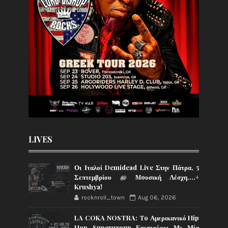
LIVES
Οι Ιταλοί Demidead Live Στην Πάτρα, 5
Σεπτεμβρίου @ Moυσική Λέσχη….+
Krushya!
rocknroll_town
Aug 06, 2026
LA COKA NOSTRA: To Αμερικανικό Hip
Hop Supergroup Επιστρέφει Με Μία