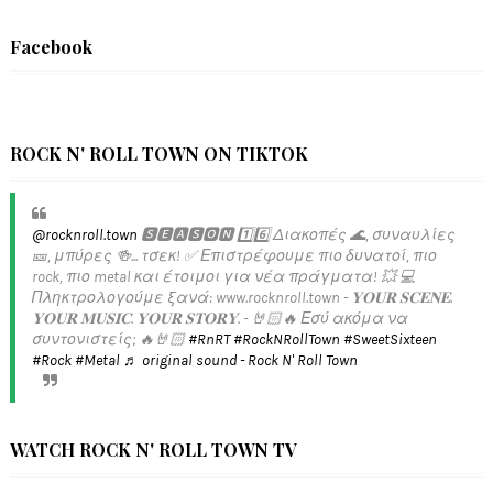
Facebook
ROCK N' ROLL TOWN ON TIKTOK
@rocknroll.town
🆂🅴🅰🆂🅾🅽 1️⃣6️⃣ Διακοπές 🌊, συναυλίες
🎫, μπύρες 🍻... τσεκ! ✅️ Επιστρέφουμε πιο δυνατοί, πιο
rock, πιο metal και έτοιμοι για νέα πράγματα! 💥 💻
Πληκτρολογούμε ξανά: www.rocknroll.town - 𝐘𝐎𝐔𝐑 𝐒𝐂𝐄𝐍𝐄.
𝐘𝐎𝐔𝐑 𝐌𝐔𝐒𝐈𝐂. 𝐘𝐎𝐔𝐑 𝐒𝐓𝐎𝐑𝐘. - 🤘🏻🔥 Εσύ ακόμα να
συντονιστείς; 🔥🤘🏻
#RnRT
#RockNRollTown
#SweetSixteen
#Rock
#Metal
♬ original sound - Rock N' Roll Town
WATCH ROCK N' ROLL TOWN TV