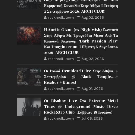
Εκρηκτική Συναυλία Στην Αθήνα Ι Τετάρτη
2 Σεπτεμβρίου 2026, ARCH CLUB!
rocknroll_town
Aug 02, 2026
Η Anette Olzon (ex-Nightwish) Ζωντανά
Στην Αθήνα Με Τραγούδια Μέσα Από Τα
Κλασικά Άλμπουμ ‘Dark Passion Play’
Και ‘Imaginaerum’ I Πέμπτη 6 Αυγούστου
2026, ARCH CLUB!
rocknroll_town
Aug 02, 2026
Οι Ιταλοί Demidead Liive Στην Αθήνα, 4
Σεπτεμβρίου @ Black Temple….+
Risabov + Ktinos!
rocknroll_town
Aug 01, 2026
Οι Risabov Live Στο Extreme Metal
Tides @ Underground Music Disco
Rock Retro Club | Σάββατο 18 Ιουλίου!
rocknroll_town
Jul 06, 2026