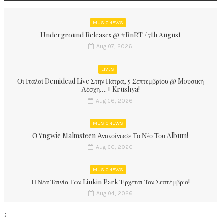
MUSIC NEWS
Underground Releases @ #RnRT / 7th August
Aug 07, 2026
LIVES
Οι Ιταλοί Demidead Live Στην Πάτρα, 5 Σεπτεμβρίου @ Moυσική
Λέσχη….+ Krushya!
Aug 06, 2026
MUSIC NEWS
Ο Yngwie Malmsteen Ανακοίνωσε Το Νέο Του Album!
Aug 06, 2026
MUSIC NEWS
Η Νέα Ταινία Των Linkin Park Έρχεται Τον Σεπτέμβριο!
Aug 04, 2026
;