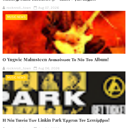
rocknroll_town
Aug 07, 2026
MUSIC NEWS
Ο Yngwie Malmsteen Ανακοίνωσε Το Νέο Του Album!
rocknroll_town
Aug 06, 2026
MUSIC NEWS
Η Νέα Ταινία Των Linkin Park Έρχεται Τον Σεπτέμβριο!