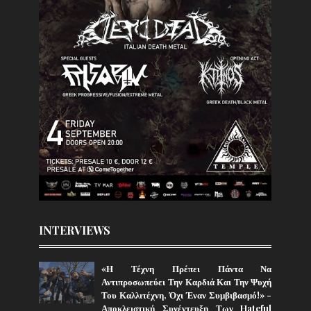
INTERVIEWS
«Η Τέχνη Πρέπει Πάντα Να
Αντιπροσωπεύει Την Καρδιά Και Την Ψυχή
Του Καλλιτέχνη, Όχι Έναν Συμβιβασμό!» -
Αποκλειστική Συνέντευξη Των Hateful