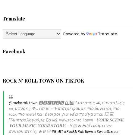
Translate
Powered by
Translate
Facebook
ROCK N' ROLL TOWN ON TIKTOK
@rocknroll.town
🆂🅴🅰🆂🅾🅽 1️⃣6️⃣ Διακοπές 🌊, συναυλίες
🎫, μπύρες 🍻... τσεκ! ✅️ Επιστρέφουμε πιο δυνατοί, πιο
rock, πιο metal και έτοιμοι για νέα πράγματα! 💥 💻
Πληκτρολογούμε ξανά: www.rocknroll.town - 𝐘𝐎𝐔𝐑 𝐒𝐂𝐄𝐍𝐄.
𝐘𝐎𝐔𝐑 𝐌𝐔𝐒𝐈𝐂. 𝐘𝐎𝐔𝐑 𝐒𝐓𝐎𝐑𝐘. - 🤘🏻🔥 Εσύ ακόμα να
συντονιστείς; 🔥🤘🏻
#RnRT
#RockNRollTown
#SweetSixteen