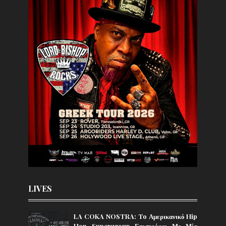
LIVES
LA COKA NOSTRA: To Αμερικανικό Hip
Hop Supergroup Επιστρέφει Με Μία