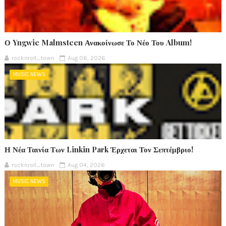
Ο Yngwie Malmsteen Ανακοίνωσε Το Νέο Του Album!
rocknroll_town
Aug 06, 2026
MUSIC NEWS
Η Νέα Ταινία Των Linkin Park Έρχεται Τον Σεπτέμβριο!
rocknroll_town
Aug 04, 2026
MUSIC NEWS