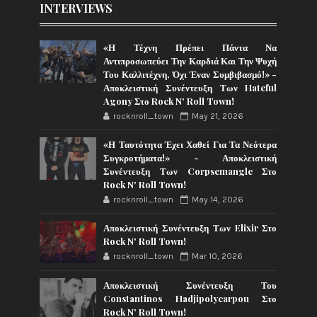
INTERVIEWS
«Η Τέχνη Πρέπει Πάντα Να
Αντιπροσωπεύει Την Καρδιά Και Την Ψυχή
Του Καλλιτέχνη, Όχι Έναν Συμβιβασμό!» -
Αποκλειστική Συνέντευξη Των Hateful
Agony Στο Rock N' Roll Town!
rocknroll_town
May 21, 2026
«Η Ταυτότητα Έχει Χαθεί Για Τα Νεότερα
Συγκροτήματα!» - Αποκλειστική
Συνέντευξη Των Corpsemangle Στο
Rock N' Roll Town!
rocknroll_town
May 14, 2026
Αποκλειστική Συνέντευξη Των Elixir Στο
Rock N' Roll Town!
rocknroll_town
Mar 10, 2026
Αποκλειστική Συνέντευξη Του
Constantinos Hadjipolycarpou Στο
Rock N' Roll Town!