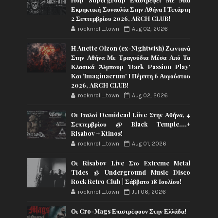
Εκρηκτική Συναυλία Στην Αθήνα Ι Τετάρτη
2 Σεπτεμβρίου 2026, ARCH CLUB!
rocknroll_town
Aug 02, 2026
Η Anette Olzon (ex-Nightwish) Ζωντανά
Στην Αθήνα Με Τραγούδια Μέσα Από Τα
Κλασικά Άλμπουμ ‘Dark Passion Play’
Και ‘Imaginaerum’ I Πέμπτη 6 Αυγούστου
2026, ARCH CLUB!
rocknroll_town
Aug 02, 2026
Οι Ιταλοί Demidead Liive Στην Αθήνα, 4
Σεπτεμβρίου @ Black Temple….+
Risabov + Ktinos!
rocknroll_town
Aug 01, 2026
Οι Risabov Live Στο Extreme Metal
Tides @ Underground Music Disco
Rock Retro Club | Σάββατο 18 Ιουλίου!
rocknroll_town
Jul 06, 2026
Οι Cro-Mags Επιστρέφουν Στην Ελλάδα!