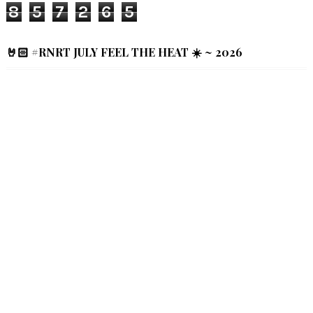
8
5
7
2
6
5
🤘🏻 #RNRT JULY FEEL THE HEAT ☀️ ~ 2026