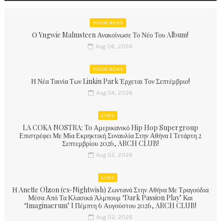
MUSIC NEWS
Ο Yngwie Malmsteen Ανακοίνωσε Το Νέο Του Album!
Aug 06, 2026
MUSIC NEWS
Η Νέα Ταινία Των Linkin Park Έρχεται Τον Σεπτέμβριο!
Aug 04, 2026
LIVES
LA COKA NOSTRA: To Αμερικανικό Hip Hop Supergroup
Επιστρέφει Με Μία Εκρηκτική Συναυλία Στην Αθήνα Ι Τετάρτη 2
Σεπτεμβρίου 2026, ARCH CLUB!
Aug 02, 2026
LIVES
Η Anette Olzon (ex-Nightwish) Ζωντανά Στην Αθήνα Με Τραγούδια
Μέσα Από Τα Κλασικά Άλμπουμ ‘Dark Passion Play’ Και
‘Imaginaerum’ I Πέμπτη 6 Αυγούστου 2026, ARCH CLUB!
Aug 02, 2026